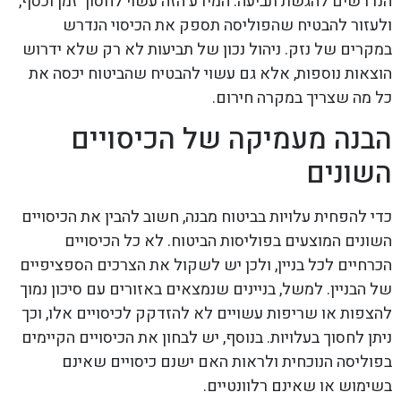
הנדרשים להגשת תביעה. המידע הזה עשוי לחסוך זמן וכסף,
ולעזור להבטיח שהפוליסה תספק את הכיסוי הנדרש
במקרים של נזק. ניהול נכון של תביעות לא רק שלא ידרוש
הוצאות נוספות, אלא גם עשוי להבטיח שהביטוח יכסה את
כל מה שצריך במקרה חירום.
הבנה מעמיקה של הכיסויים
השונים
כדי להפחית עלויות בביטוח מבנה, חשוב להבין את הכיסויים
השונים המוצעים בפוליסות הביטוח. לא כל הכיסויים
הכרחיים לכל בניין, ולכן יש לשקול את הצרכים הספציפיים
של הבניין. למשל, בניינים שנמצאים באזורים עם סיכון נמוך
להצפות או שריפות עשויים לא להזדקק לכיסויים אלו, וכך
ניתן לחסוך בעלויות. בנוסף, יש לבחון את הכיסויים הקיימים
בפוליסה הנוכחית ולראות האם ישנם כיסויים שאינם
בשימוש או שאינם רלוונטיים.