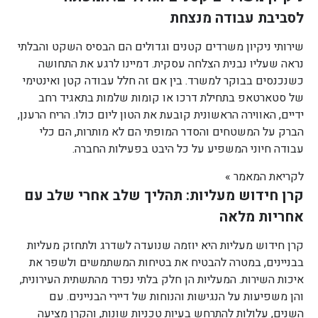
לסביבת עבודה מנצחת
שירותי ניקיון משרדים קטנים וגדולים הם הבסיס השקט והבלתי
נראה שעליו נבנית הצלחה עסקית. דמיינו לרגע את התחושה
כשנכנסים בבוקר למשרד. בין אם זה חלל עבודה קטן ואינטימי
של סטארטאפ בתחילת דרכו או קומות שלמות בתאגיד רחב
ידיים, האווירה הראשונית קובעת את הטון ליום כולו. הריח הרענן,
הברק על המשטחים והסדר המופתי הם לא מותרות, הם כלי
עבודה חיוני המשפיע על כל היבט בפעילות החברה.
לקריאת המאמר »
קרן חידוש מעליות: תהליך שלב אחרי שלב עם
אחריות מלאה
קרן חידוש מעליות היא יוזמה שנועדה לשדרג ולתחזק מעליות
בבניינים, במטרה להבטיח את בטיחות המשתמשים ולשפר את
איכות השירות. המעליות הן חלק בלתי נפרד מהתשתית העירונית,
והן משפיעות על הנגישות והנוחות של דיירי הבניינים. עם
השנים, עלולות להתרחש בעיות טכניות שונות, והקרן מציעה