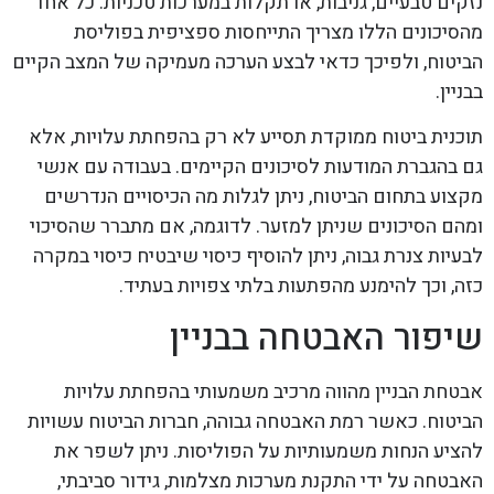
נזקים טבעיים, גניבות, או תקלות במערכות טכניות. כל אחד
מהסיכונים הללו מצריך התייחסות ספציפית בפוליסת
הביטוח, ולפיכך כדאי לבצע הערכה מעמיקה של המצב הקיים
בבניין.
תוכנית ביטוח ממוקדת תסייע לא רק בהפחתת עלויות, אלא
גם בהגברת המודעות לסיכונים הקיימים. בעבודה עם אנשי
מקצוע בתחום הביטוח, ניתן לגלות מה הכיסויים הנדרשים
ומהם הסיכונים שניתן למזער. לדוגמה, אם מתברר שהסיכוי
לבעיות צנרת גבוה, ניתן להוסיף כיסוי שיבטיח כיסוי במקרה
כזה, וכך להימנע מהפתעות בלתי צפויות בעתיד.
שיפור האבטחה בבניין
אבטחת הבניין מהווה מרכיב משמעותי בהפחתת עלויות
הביטוח. כאשר רמת האבטחה גבוהה, חברות הביטוח עשויות
להציע הנחות משמעותיות על הפוליסות. ניתן לשפר את
האבטחה על ידי התקנת מערכות מצלמות, גידור סביבתי,