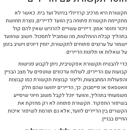
תקשורת היא מרכיב קרדינלי בניהול ועד בית. כאשר לא
מתקיימת תקשורת פתוחה בין הוועד לדיירים, נוצרת תחושת
ניכור וחוסר אמון. דיירים עשויים להרגיש שאין להם קול
בתהליך קבלת ההחלטות, מה שמוביל לתסכול. חשוב שהוועד
ישמור על ערוצים פתוחים לתקשורת, יזמין דיונים וישיב בזמן
על שאלות או תלונות הדיירים.
כדי להבטיח תקשורת אפקטיבית, ניתן לקבוע פגישות
קבועות עם הדיירים, לשלוח עדכונים שוטפים על מצב הבניין
והפעולות המתבצעות, וליצור קבוצות תקשורת כמו קבוצות
וואטסאפ או פייסבוק. כך, הדיירים יחושו שהם חלק
משמעותי בתהליך, והוועד יוכל לקבל משוב חיוני שיסייע
בשיפור התפקוד. תקשורת פתוחה לא רק מחזקת את
הקשרים בין הדיירים לוועד, אלא גם תורמת לשיפור איכות
החיים בבניין.