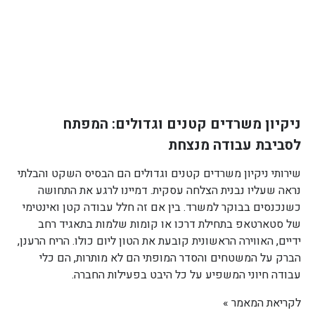
ניקיון משרדים קטנים וגדולים: המפתח
לסביבת עבודה מנצחת
שירותי ניקיון משרדים קטנים וגדולים הם הבסיס השקט והבלתי
נראה שעליו נבנית הצלחה עסקית. דמיינו לרגע את התחושה
כשנכנסים בבוקר למשרד. בין אם זה חלל עבודה קטן ואינטימי
של סטארטאפ בתחילת דרכו או קומות שלמות בתאגיד רחב
ידיים, האווירה הראשונית קובעת את הטון ליום כולו. הריח הרענן,
הברק על המשטחים והסדר המופתי הם לא מותרות, הם כלי
עבודה חיוני המשפיע על כל היבט בפעילות החברה.
לקריאת המאמר »