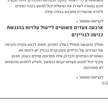
משמעותיים כדי לעמוד בתקני הבטיחות הנוכחיים. ניהול תקציב
חכם במטרה לשדרג את המעלית יכול למנוע בזבוז כספים
ולוודא שהשדרוג מתבצע בצורה יעילה.
לקריאת המאמר »
ארבעה צעדים פשוטים לייעול עלויות בהנגשת
כניסה לבניינים
תהליך ההנגשה מתחיל בשלב התכנון. חשוב לבצע סקירה מקיפה
של הצרכים של הדיירים והמבקרים בבניין. יש לזהות את
האתגרים הקיימים ולבדוק אילו פתרונות זמינים בשוק. תכנון
מקיף יכול למנוע טעויות יקרות בהמשך, ולסייע להימנע מהוצאות
לא מתוכננות.
לקריאת המאמר »