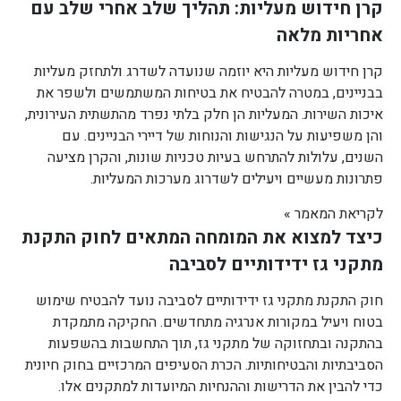
קרן חידוש מעליות: תהליך שלב אחרי שלב עם
אחריות מלאה
קרן חידוש מעליות היא יוזמה שנועדה לשדרג ולתחזק מעליות
בבניינים, במטרה להבטיח את בטיחות המשתמשים ולשפר את
איכות השירות. המעליות הן חלק בלתי נפרד מהתשתית העירונית,
והן משפיעות על הנגישות והנוחות של דיירי הבניינים. עם
השנים, עלולות להתרחש בעיות טכניות שונות, והקרן מציעה
פתרונות מעשיים ויעילים לשדרוג מערכות המעליות.
לקריאת המאמר »
כיצד למצוא את המומחה המתאים לחוק התקנת
מתקני גז ידידותיים לסביבה
חוק התקנת מתקני גז ידידותיים לסביבה נועד להבטיח שימוש
בטוח ויעיל במקורות אנרגיה מתחדשים. החקיקה מתמקדת
בהתקנה ובתחזוקה של מתקני גז, תוך התחשבות בהשפעות
הסביבתיות והבטיחותיות. הכרת הסעיפים המרכזיים בחוק חיונית
כדי להבין את הדרישות וההנחיות המיועדות למתקנים אלו.