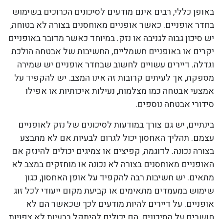
באופן כללי, רבים אינם מודעים לסיכונים הכרוכים בשימוש
בחדר אופניים. כאשר אופניים מאוחסנים בצורה לא בטוחה,
יש סיכון גבוה לגניבה או נזק. במיוחד כאשר מדובר באופניים
יקרים או באופניים חשמליים, החשיבות של אבטחה הולכת
וגדלה. דיירים עשויים לחשוב שבחדר אופניים יש שמירה
מספקת, אך לעיתים קרובות זה אינו המצב. יש להקפיד על
אמצעי אבטחה כמו מצלמות, נעילות איכותיות או אפילו
סידורי אבטחה נוספים.
בינתיים, יש גם צורך במודעות לסיכונים של נזק לאופניים
עצמם. תהליך האחסון יכול לגרום לבעיות אם לא מתבצע
בצורה נכונה. לדוגמה, קפיצים או צמיגים יכולים להינזק אם
האופניים מאוחסנים בצורה לא נכונה או מוחזקים במצב לא
מתאים. יש חשיבות רבה להקפיד על אופן האחסון, כגון
שימוש במעמדים מתאימים או קביעת מקום ייעודי לכל זוג
אופניים. על דיירים להיות מודעים לכך שכאשר הם לא
חושבים על הסיכונים, הם יכולים להיתקל בבעיות לא צפויות.