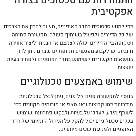
התמודדות עם סכסוכים בצורה
אפקטיבית
כדי למנוע סכסוכים בחדר האופניים, חשוב להבין את הצרכים
של כל הדיירים ולפעול בשיתוף פעולה. תקשורת פתוחה
ושקופה בין הדיירים יכולה לצמצם אי-הבנות וליצור אווירה
חיובית. יש לקבוע מפגשים תקופתיים שבהם ניתן לדון
בנושאים הקשורים לשימוש בחדר האופניים ולפתור בעיות
שצצות.
שימוש באמצעים טכנולוגיים
בנוסף לתקשורת פנים אל פנים, ניתן לנצל טכנולוגיות
מודרניות כמו קבוצות וואטסאפ או פורומים מקוונים כדי
לשתף מידע, לעדכן על בעיות ולבקש פתרונות. שימוש
בכלים טכנולוגיים יכול להקל על הניהול היומיומי של חדר
האופניים ולמנוע חיכוכים מיותרים.