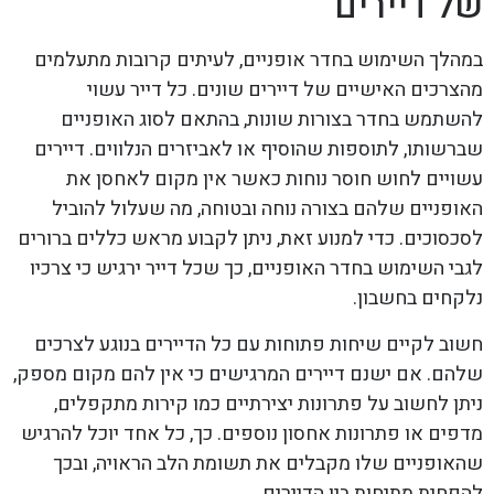
של דיירים
במהלך השימוש בחדר אופניים, לעיתים קרובות מתעלמים
מהצרכים האישיים של דיירים שונים. כל דייר עשוי
להשתמש בחדר בצורות שונות, בהתאם לסוג האופניים
שברשותו, לתוספות שהוסיף או לאביזרים הנלווים. דיירים
עשויים לחוש חוסר נוחות כאשר אין מקום לאחסן את
האופניים שלהם בצורה נוחה ובטוחה, מה שעלול להוביל
לסכסוכים. כדי למנוע זאת, ניתן לקבוע מראש כללים ברורים
לגבי השימוש בחדר האופניים, כך שכל דייר ירגיש כי צרכיו
נלקחים בחשבון.
חשוב לקיים שיחות פתוחות עם כל הדיירים בנוגע לצרכים
שלהם. אם ישנם דיירים המרגישים כי אין להם מקום מספק,
ניתן לחשוב על פתרונות יצירתיים כמו קירות מתקפלים,
מדפים או פתרונות אחסון נוספים. כך, כל אחד יוכל להרגיש
שהאופניים שלו מקבלים את תשומת הלב הראויה, ובכך
להפחית מתיחות בין הדיירים.