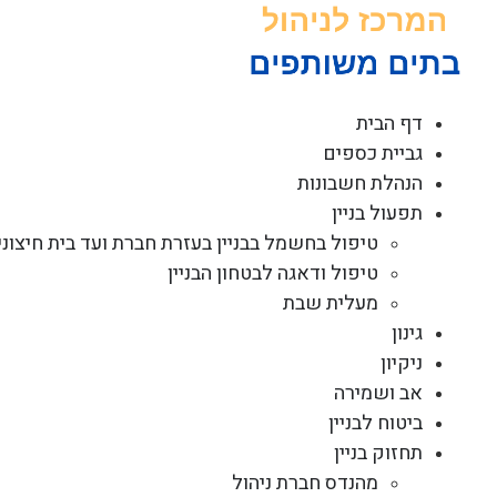
לג
תוכן
דף הבית
גביית כספים
הנהלת חשבונות
תפעול בניין
טיפול בחשמל בבניין בעזרת חברת ועד בית חיצוני
טיפול ודאגה לבטחון הבניין
מעלית שבת
גינון
ניקיון
אב ושמירה
ביטוח לבניין
תחזוק בניין
מהנדס חברת ניהול