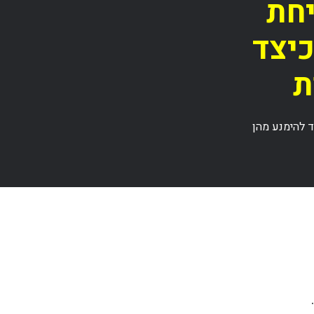
יחת
כיצד
ת
ד להימנע מהן