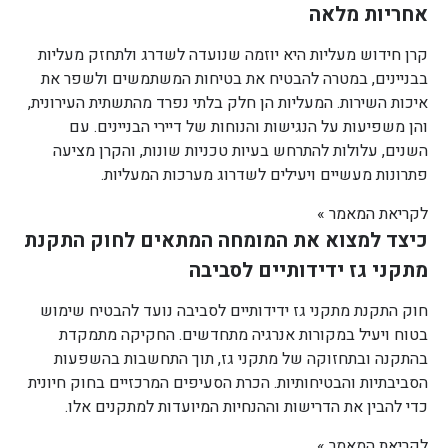
אחריות מלאה
קרן חידוש מעליות היא יוזמה שנועדה לשדרג ולתחזק מעליות
בבניינים, במטרה להבטיח את בטיחות המשתמשים ולשפר את
איכות השירות. המעליות הן חלק בלתי נפרד מהתשתית העירונית,
והן משפיעות על הנגישות והנוחות של דיירי הבניינים. עם
השנים, עלולות להתרחש בעיות טכניות שונות, והקרן מציעה
פתרונות מעשיים ויעילים לשדרוג מערכות המעליות.
לקריאת המאמר »
כיצד למצוא את המומחה המתאים לחוק התקנת
מתקני גז ידידותיים לסביבה
חוק התקנת מתקני גז ידידותיים לסביבה נועד להבטיח שימוש
בטוח ויעיל במקורות אנרגיה מתחדשים. החקיקה מתמקדת
בהתקנה ובתחזוקה של מתקני גז, תוך התחשבות בהשפעות
הסביבתיות והבטיחותיות. הכרת הסעיפים המרכזיים בחוק חיונית
כדי להבין את הדרישות וההנחיות המיועדות למתקנים אלו.
לקריאת המאמר »