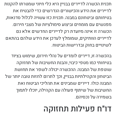
תכנית הכשרה לדיירים בבניין היא כלי חיוני שמטרתו להקנות
לדיירים את הידע והכישורים הנדרשים כדי להבטיח את
בטיחותם וביטחונם במבנה. תכנית כזו עשויה לכלול סדנאות,
מפגשים עם מומחים וביצוע סימולציות של מצבי חירום.
הכשרה זו אינה מיועדת רק לדיירים החדשים אלא גם
לדיירים הוותיקים, שמומלץ לעדכן את הידע שלהם בהתאם
לשינויים בחוק ובדרישות הביטוח.
בהכשרה זו, דיירים לומדים על נהלי חירום, שימוש בציוד
בטיחותי כמו מטפי כיבוי, והבנת החשיבות של תחזוקה
שוטפת של המבנה. ההכשרה יכולה לשפר את תחושת
הביטחון והקהילתיות בבניין, וכך לתרום לחזות טובה יותר של
המבנה כולו. דיירים שמבינים את תהליכי הביטוח ואת
החשיבות של שיתוף פעולה עם הקהילה, יוכלו לתמוך
בשמירה על נכסיהם.
דו"ח פעילות תחזוקה