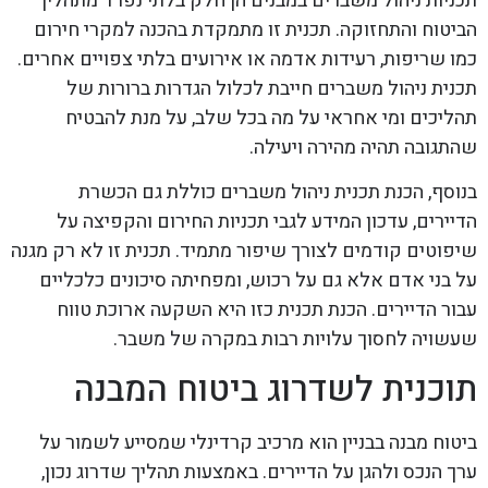
תכניות ניהול משברים במבנים הן חלק בלתי נפרד מתהליך
הביטוח והתחזוקה. תכנית זו מתמקדת בהכנה למקרי חירום
כמו שריפות, רעידות אדמה או אירועים בלתי צפויים אחרים.
תכנית ניהול משברים חייבת לכלול הגדרות ברורות של
תהליכים ומי אחראי על מה בכל שלב, על מנת להבטיח
שהתגובה תהיה מהירה ויעילה.
בנוסף, הכנת תכנית ניהול משברים כוללת גם הכשרת
הדיירים, עדכון המידע לגבי תכניות החירום והקפיצה על
שיפוטים קודמים לצורך שיפור מתמיד. תכנית זו לא רק מגנה
על בני אדם אלא גם על רכוש, ומפחיתה סיכונים כלכליים
עבור הדיירים. הכנת תכנית כזו היא השקעה ארוכת טווח
שעשויה לחסוך עלויות רבות במקרה של משבר.
תוכנית לשדרוג ביטוח המבנה
ביטוח מבנה בבניין הוא מרכיב קרדינלי שמסייע לשמור על
ערך הנכס ולהגן על הדיירים. באמצעות תהליך שדרוג נכון,