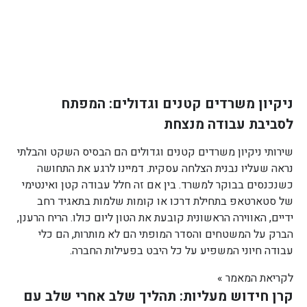
ניקיון משרדים קטנים וגדולים: המפתח
לסביבת עבודה מנצחת
שירותי ניקיון משרדים קטנים וגדולים הם הבסיס השקט והבלתי
נראה שעליו נבנית הצלחה עסקית. דמיינו לרגע את התחושה
כשנכנסים בבוקר למשרד. בין אם זה חלל עבודה קטן ואינטימי
של סטארטאפ בתחילת דרכו או קומות שלמות בתאגיד רחב
ידיים, האווירה הראשונית קובעת את הטון ליום כולו. הריח הרענן,
הברק על המשטחים והסדר המופתי הם לא מותרות, הם כלי
עבודה חיוני המשפיע על כל היבט בפעילות החברה.
לקריאת המאמר »
קרן חידוש מעליות: תהליך שלב אחרי שלב עם