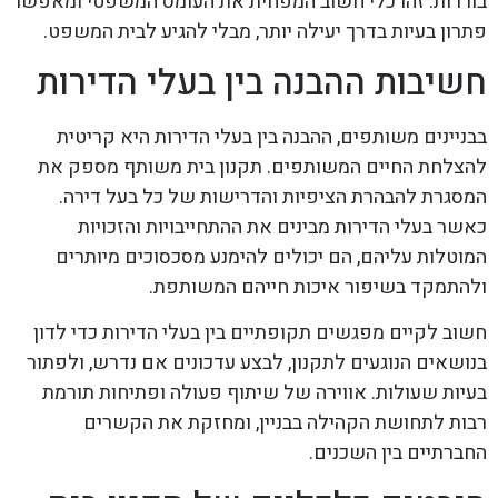
בוררות. זהו כלי חשוב המפחית את העומס המשפטי ומאפשר
פתרון בעיות בדרך יעילה יותר, מבלי להגיע לבית המשפט.
חשיבות ההבנה בין בעלי הדירות
בבניינים משותפים, ההבנה בין בעלי הדירות היא קריטית
להצלחת החיים המשותפים. תקנון בית משותף מספק את
המסגרת להבהרת הציפיות והדרישות של כל בעל דירה.
כאשר בעלי הדירות מבינים את ההתחייבויות והזכויות
המוטלות עליהם, הם יכולים להימנע מסכסוכים מיותרים
ולהתמקד בשיפור איכות חייהם המשותפת.
חשוב לקיים מפגשים תקופתיים בין בעלי הדירות כדי לדון
בנושאים הנוגעים לתקנון, לבצע עדכונים אם נדרש, ולפתור
בעיות שעולות. אווירה של שיתוף פעולה ופתיחות תורמת
רבות לתחושת הקהילה בבניין, ומחזקת את הקשרים
החברתיים בין השכנים.