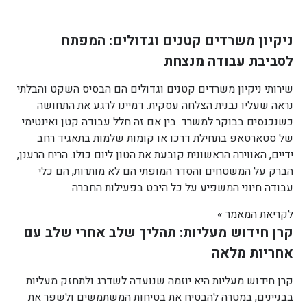
ניקיון משרדים קטנים וגדולים: המפתח
לסביבת עבודה מנצחת
שירותי ניקיון משרדים קטנים וגדולים הם הבסיס השקט והבלתי
נראה שעליו נבנית הצלחה עסקית. דמיינו לרגע את התחושה
כשנכנסים בבוקר למשרד. בין אם זה חלל עבודה קטן ואינטימי
של סטארטאפ בתחילת דרכו או קומות שלמות בתאגיד רחב
ידיים, האווירה הראשונית קובעת את הטון ליום כולו. הריח הרענן,
הברק על המשטחים והסדר המופתי הם לא מותרות, הם כלי
עבודה חיוני המשפיע על כל היבט בפעילות החברה.
לקריאת המאמר »
קרן חידוש מעליות: תהליך שלב אחרי שלב עם
אחריות מלאה
קרן חידוש מעליות היא יוזמה שנועדה לשדרג ולתחזק מעליות
בבניינים, במטרה להבטיח את בטיחות המשתמשים ולשפר את