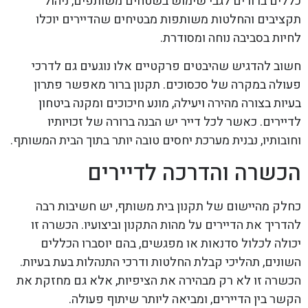
כללים ברורים לגבי שימוש בשטחים משותפים, ניהול
תקציבים והחלטות משותפות מבטיחים שהדיירים יוכלו
לחיות בסביבה נוחה ומסודרת.
חשוב להדגיש שהיבטים פרקטיים אלו נוגעים גם לדרכי
פעולה במקרה של סכסוכים. תקנון ברור מאפשר פתרון
בעיות בצורה מהירה ויעילה, מונע חיכוכים ומקנה ביטחון
לדיירים. כאשר לכל דייר יש הבנה ברורה של זכויותיו
וחובותיו, נבנית מערכת יחסים טובה יותר בתוך הבית המשותף.
הכשרה והדרכה לדיירים
כחלק מהיישום של תקנון בית משותף, יש חשיבות רבה
להדריך את הדיירים על מהות התקנון וביצועיו. הכשרה זו
יכולה לכלול סדנאות או מפגשים, בהם יוסברו הכללים
השונים, תהליכי קבלת החלטות ודרכי התנהלות בעת בעיות.
הכשרה זו לא רק מבהירה את הציפיות, אלא גם מחזקת את
הקשר בין הדיירים, ומביאה ליותר שיתוף פעולה.