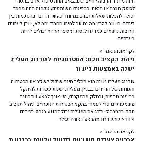
חיות מחמד הן בעלי חיים שנמצאים תחת טיפול אדם במטרה
לספק חברה או הנאה. בבניינים משותפים, נוכחות חיות מחמד
יכולה להעלות שאלות רבות, במיוחד כאשר מדובר בהסכמות בין
דיירים. חשוב להבין מה נחשב לחיית מחמד ומה לא, שכן לעיתים
קרובות נושאים כמו גודל, סוג ומספר החיות יכולים להיות
בעייתיים.
לקריאת המאמר »
ניהול תקציב חכם: אסטרטגיות לשדרוג מעלית
ישנה באמצעות גישור
שדרוג מעלית ישנה הוא תהליך חיוני שיכול לשפר את הבטיחות
והנוחות של הדיירים בבניין. מעליות ישנות עשויות להיתקל
בבעיות טכניות, ובחלק מהמקרים, יש צורך לבצע שדרוגים
משמעותיים כדי לעמוד בתקני הבטיחות הנוכחיים. ניהול תקציב
חכם במטרה לשדרג את המעלית יכול למנוע בזבוז כספים
ולוודא שהשדרוג מתבצע בצורה יעילה.
לקריאת המאמר »
ארבעה צעדים פשוטים לייעול עלויות בהנגשת