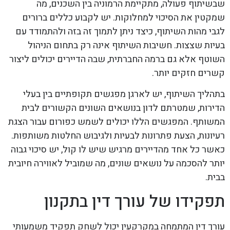
שבשיתוף פעולה, מתקיימת הרמוניה בין השכנים, מה
שמקטין את הסיכוי למחלוקות. יש לקבוע כללים ברורים
לגבי מהות השיתוף, כיצד ניתן לתמוך זה בזה ולהתמודד עם
בעיות שצצות. חשיבות השיתוף אינה רק בתחום הניהול
השוטף אלא גם ברמה החברתית, שבה הדיירים יכולים ליצור
קשרים חזקים יותר.
בתהליך השיתוף, יש לארגן מפגשים תקופתיים בין בעלי
הדירות, שמטרתם לדון בנושאים השונים הקשורים לבית
המשותף. המפגשים הללו יכולים לשמש כפורום עבור הצגת
רעיונות, הצעת פתרונות לבעיות ולגיבוש החלטות משותפות.
כאשר כל אחד מהדיירים מרגיש שיש לו קול, יש סיכוי גבוה
יותר להסכמה על נושאים שונים, מה שמוביל לאווירה חיובית
בבית.
תפקידו של עורך דין בתקנון
עורך דין המתמחה במקרקעין יכול לשחק תפקיד משמעותי