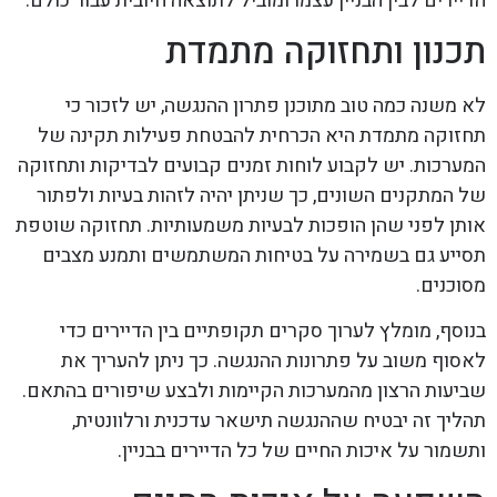
הדיירים לבין הבניין עצמו ומוביל לתוצאה חיובית עבור כולם.
תכנון ותחזוקה מתמדת
לא משנה כמה טוב מתוכנן פתרון ההנגשה, יש לזכור כי
תחזוקה מתמדת היא הכרחית להבטחת פעילות תקינה של
המערכות. יש לקבוע לוחות זמנים קבועים לבדיקות ותחזוקה
של המתקנים השונים, כך שניתן יהיה לזהות בעיות ולפתור
אותן לפני שהן הופכות לבעיות משמעותיות. תחזוקה שוטפת
תסייע גם בשמירה על בטיחות המשתמשים ותמנע מצבים
מסוכנים.
בנוסף, מומלץ לערוך סקרים תקופתיים בין הדיירים כדי
לאסוף משוב על פתרונות ההנגשה. כך ניתן להעריך את
שביעות הרצון מהמערכות הקיימות ולבצע שיפורים בהתאם.
תהליך זה יבטיח שההנגשה תישאר עדכנית ורלוונטית,
ותשמור על איכות החיים של כל הדיירים בבניין.