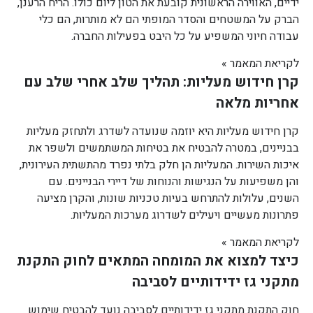
ידיים, האווירה הראשונית קובעת את הטון ליום כולו. הריח הרענן,
הברק על המשטחים והסדר המופתי הם לא מותרות, הם כלי
עבודה חיוני המשפיע על כל היבט בפעילות החברה.
לקריאת המאמר »
קרן חידוש מעליות: תהליך שלב אחרי שלב עם
אחריות מלאה
קרן חידוש מעליות היא יוזמה שנועדה לשדרג ולתחזק מעליות
בבניינים, במטרה להבטיח את בטיחות המשתמשים ולשפר את
איכות השירות. המעליות הן חלק בלתי נפרד מהתשתית העירונית,
והן משפיעות על הנגישות והנוחות של דיירי הבניינים. עם
השנים, עלולות להתרחש בעיות טכניות שונות, והקרן מציעה
פתרונות מעשיים ויעילים לשדרוג מערכות המעליות.
לקריאת המאמר »
כיצד למצוא את המומחה המתאים לחוק התקנת
מתקני גז ידידותיים לסביבה
חוק התקנת מתקני גז ידידותיים לסביבה נועד להבטיח שימוש