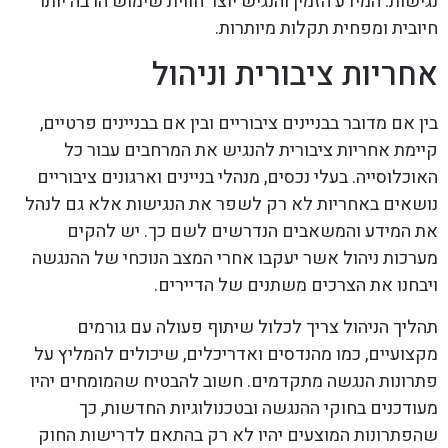
נגישות. המידע הזמין והנגיש יוצר חווית שימוש הרבה יותר
חיובית ומפחית תקלות מיותרות.
אחריות ציבורית וניהול
בין אם מדובר בבניינים ציבוריים ובין אם בבניינים פרטיים,
קיימת אחריות ציבורית להנגיש את המרחבים עבור כל
האוכלוסייה. בעלי נכסים, מנהלי בניינים וארגונים ציבוריים
נושאים באחריות לא רק לשפר את הנגישות אלא גם לנהל
את המידע והמשאבים הנדרשים לשם כך. יש להקים
מערכות ניהול אשר יעקבו אחרי המצב הנוכחי של ההנגשה
ויבחנו את הצרכים משתנים של הדיירים.
תהליך הניהול צריך לכלול שיתוף פעולה עם גורמים
מקצועיים, כמו מהנדסים ואדריכלים, שיכולים להמליץ על
פתרונות הנגשה מתקדמים. חשוב להבטיח שהמומחים יהיו
מעודכנים בחוקי ההנגשה ובטכנולוגיות החדשות, כך
שהפתרונות המוצעים יהיו לא רק בהתאם לדרישות החוק