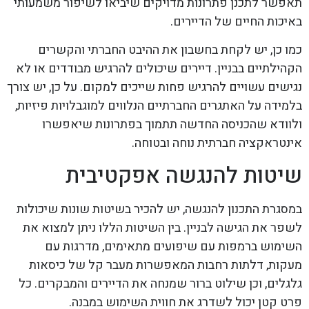
תאפשר לתכנן פתרונות מדויקים שיביאו לשיפור משמעותי
באיכות החיים של הדיירים.
כמו כן, יש לקחת בחשבון את ההיבט החברתי והקשרים
הקהילתיים בבניין. דיירים שיכולים להרגיש מבודדים או לא
נגישים עשויים להרגיש פחות שייכים למקום. על כן, יש צורך
בלמידה על האתגרים החברתיים הנלווים למוגבלויות פיזיות,
ולוודא שהכניסה החדשה תתמוך בפתרונות שיאפשרו
אינטראקציה חברתית נוחה ובטוחה.
שיטות להנגשה אפקטיבית
במסגרת התכנון להנגשה, יש להכיר בשיטות שונות שיכולות
לשפר את הגישה לבניין. בין השיטות הללו ניתן למצוא את
השימוש ברמפות עם שיפועים מתאימים, מדרגות עם
מעקות, דלתות רחבות המאפשרות מעבר קל של כיסאות
גלגלים, וכן שילוט ברור שמנחה את הדיירים והמבקרים. כל
פרט קטן יכול לשדרג את חווית השימוש במבנה.