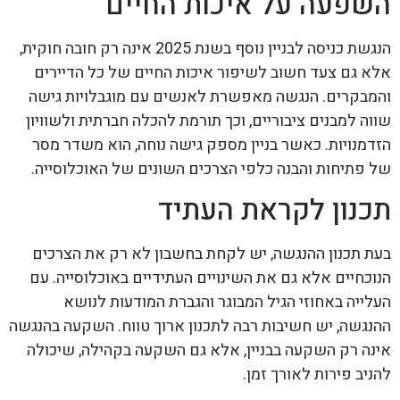
השפעה על איכות החיים
הנגשת כניסה לבניין נוסף בשנת 2025 אינה רק חובה חוקית,
אלא גם צעד חשוב לשיפור איכות החיים של כל הדיירים
והמבקרים. הנגשה מאפשרת לאנשים עם מוגבלויות גישה
שווה למבנים ציבוריים, וכך תורמת להכלה חברתית ולשוויון
הזדמנויות. כאשר בניין מספק גישה נוחה, הוא משדר מסר
של פתיחות והבנה כלפי הצרכים השונים של האוכלוסייה.
תכנון לקראת העתיד
בעת תכנון ההנגשה, יש לקחת בחשבון לא רק את הצרכים
הנוכחיים אלא גם את השינויים העתידיים באוכלוסייה. עם
העלייה באחוזי הגיל המבוגר והגברת המודעות לנושא
ההנגשה, יש חשיבות רבה לתכנון ארוך טווח. השקעה בהנגשה
אינה רק השקעה בבניין, אלא גם השקעה בקהילה, שיכולה
להניב פירות לאורך זמן.