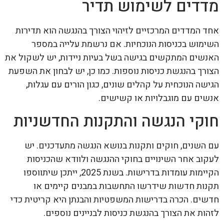
מדדים לשימוש תדיר
אחד המדדים המרכזיים לזיהוי הצורך בהנגשה הוא תדירות
השימוש בכניסות הנוכחיות. אם נרשמת עלייה במספר
האנשים המתקשים בגישה בשל בעיות ניידות, יש לשקול את
הצורך בהנגשת כניסות נוספות. כמו כן, יש לבחון את השפעת
הגישה הנוכחית על קהלים שונים, כגון הורים עם עגלות,
אנשים עם מוגבלויות או קשישים.
חוקי הנגשה והתקנות החדשניות
עם השנים, חוקים ותקנות בנושא הנגשה מתעדכנים. יש
לעקוב אחר השינויים בחוקי ההנגשה ולוודא שהכניסות
הקיימות עומדות בדרישות. בשנת 2025, ייתכן שיתווספו
תקנות חדשות שידרשו התחשבות במבנים קיימים או
חדשים. הכרה בדרישות המשפטיות והבנתן היא קריטית כדי
לזהות את הצורך בהנגשת כניסות לבניינים נוספים.