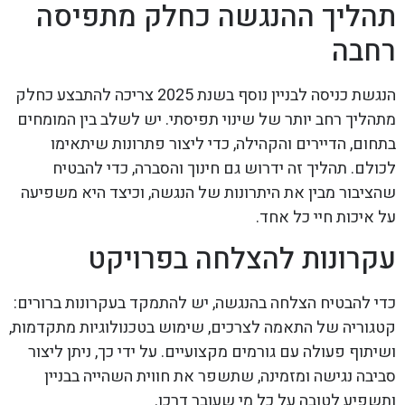
תהליך ההנגשה כחלק מתפיסה
רחבה
הנגשת כניסה לבניין נוסף בשנת 2025 צריכה להתבצע כחלק
מתהליך רחב יותר של שינוי תפיסתי. יש לשלב בין המומחים
בתחום, הדיירים והקהילה, כדי ליצור פתרונות שיתאימו
לכולם. תהליך זה ידרוש גם חינוך והסברה, כדי להבטיח
שהציבור מבין את היתרונות של הנגשה, וכיצד היא משפיעה
על איכות חיי כל אחד.
עקרונות להצלחה בפרויקט
כדי להבטיח הצלחה בהנגשה, יש להתמקד בעקרונות ברורים:
קטגוריה של התאמה לצרכים, שימוש בטכנולוגיות מתקדמות,
ושיתוף פעולה עם גורמים מקצועיים. על ידי כך, ניתן ליצור
סביבה נגישה ומזמינה, שתשפר את חווית השהייה בבניין
ותשפיע לטובה על כל מי שעובר דרכו.