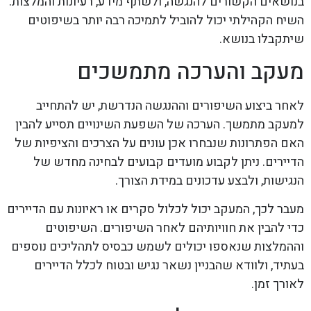
בנושאים הקשורים להנגשה, ולשתף מידע, רעיונות והמלצות.
השיח הקהילתי יכול להוביל לתמיכה רבה יותר בשיפוטים
שיתקבלו בנושא.
מעקב והערכה מתמשכים
לאחר ביצוע השיפורים וההנגשה הנדרשת, יש להתחייב
למעקב מתמשך. הערכה של השפעת השינויים תסייע להבין
האם הפתרונות שנבחרו אכן עונים על הצרכים והציפיות של
הדיירים. ניתן לקבוע מועדים קבועים לבחינה מחדש של
הנגישות, ולבצע עדכונים במידת הצורך.
מעבר לכך, המעקב יכול לכלול סקרים או ראיונות עם הדיירים
כדי להבין את חוויותיהם לאחר השיפורים. השיפוטים
וההמלצות שנאספו יכולים לשמש כבסיס לתהליכים נוספים
בעתיד, ולוודא שהבניין נשאר נגיש ובטוח לכלל הדיירים
לאורך זמן.