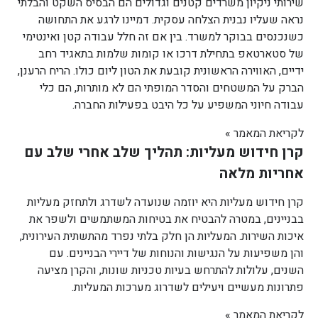
שירותי ניקיון משרדים קטנים וגדולים הם הבסיס השקט והבלתי
נראה שעליו נבנית הצלחה עסקית. דמיינו לרגע את התחושה
כשנכנסים בבוקר למשרד. בין אם זה חלל עבודה קטן ואינטימי
של סטארטאפ בתחילת דרכו או קומות שלמות בתאגיד רחב
ידיים, האווירה הראשונית קובעת את הטון ליום כולו. הריח הרענן,
הברק על המשטחים והסדר המופתי הם לא מותרות, הם כלי
עבודה חיוני המשפיע על כל היבט בפעילות החברה.
לקריאת המאמר »
קרן חידוש מעליות: תהליך שלב אחרי שלב עם
אחריות מלאה
קרן חידוש מעליות היא יוזמה שנועדה לשדרג ולתחזק מעליות
בבניינים, במטרה להבטיח את בטיחות המשתמשים ולשפר את
איכות השירות. המעליות הן חלק בלתי נפרד מהתשתית העירונית,
והן משפיעות על הנגישות והנוחות של דיירי הבניינים. עם
השנים, עלולות להתרחש בעיות טכניות שונות, והקרן מציעה
פתרונות מעשיים ויעילים לשדרוג מערכות המעליות.
לקריאת המאמר »