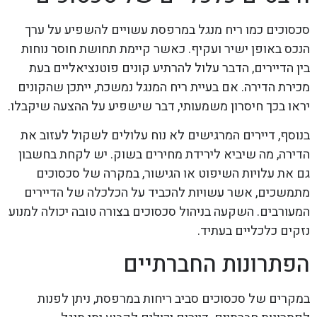
סכסוכים כמו ריח מנגל במרפסת עשויים להשפיע על ערך
הנכס באופן ישיר ועקיף. כאשר קיימת תחושת חוסר נוחות
בין הדיירים, הדבר עלול להרתיע קונים פוטנציאליים בעת
מכירת הדירה. אם בעיית ריח המנגל נמשכת, ייתכן שהקונים
יראו בכך חיסרון משמעותי, דבר שישפיע על ההצעה שיקבלו.
בנוסף, דיירים המרגישים לא נוח עלולים לשקול לעזוב את
הדירה, מה שיביא לירידת מחירים בשוק. יש לקחת בחשבון
גם את עלויות השיפוט או הגישור, במקרה של סכסוכים
מתמשכים, אשר עשויות להכביד על הכלכלה של הדיירים
המעורבים. השקעה בניהול סכסוכים בצורה טובה יכולה למנוע
נזקים כלכליים בעתיד.
הפתרונות החברתיים
במקרים של סכסוכים סביב ריחות במרפסת, ניתן לפנות