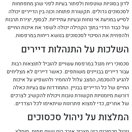
לדון בסוגיות שוטפות ולפתור בעיות לפני שהן מתפתחות
לסכסוכים גדולים. תקשורת פתוחה וכנה בין הדיירים יכולה
לסייע במניעת אי נוחות ובעיות עתידיות. לבסוף, יצירת תרבות
של כבוד הדדי בתוך הקהילה יכולה לשפר את איכות החיים
ולהפחית את הסיכוי לסכסוכים בנושא ריחות במרפסות.
השלכות על התנהלות דיירים
סכסוכי ריח מנגל במרפסת עשויים להוביל לתוצאות רבות
עבור דיירים בבניינים משותפים. כאשר דיירים לא מצליחים
להגיע להסכמה, המצב עלול להחמיר ולהשפיע על איכות
החיים של כל הדיירים בבניין. התמודדות עם בעיות כאלה
דורשת מיומנויות תקשורת טובות ויכולת להקשיב לצרכים
של אחרים, כדי למצוא פתרונות שיתאימו לכל הצדדים.
המלצות על ניהול סכסוכים
ניהול סכסוכים כזה מצריך אורך רוח ושיח פתוח. מומלץ