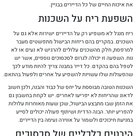
את איכות החיים של כל הדיירים בבניין.
השפעת ריח על השכנות
ריח מנגל לא משפיע רק על הדיירים ישירות אלא גם על
השכנים. במקרים בהם ריחות הבישול מתפשטים מעבר
למרפסת, חלק מהשכנים עלולים להרגיש לא נעים או לא
נוח. השפעה זו יכולה לגרום לסכסוכים נוספים, אשר יש
לטפל בהם בהקדם. כל דייר במבנה צריך להיות מודע לכך
שהפעולות שלו עשויות להשפיע על אחרים ולפעול בהתאם.
השכנות הטובה מבוססת על יחס של כבוד והבנה, ולכן חשוב
לדאוג שהריחות לא יפריעו לאחרים. יש לקחת בחשבון גם
את הזמן שבו מתבצע הבישול, שכן שעות מאוחרות עלולות
להפריע יותר. הבנה הדדית ושיתוף פעולה יכולים לסייע
במניעת חיכוכים ולשמור על אווירה נעימה בין הדיירים.
היבטים כלכליים של סכסוכים