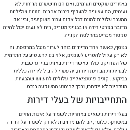
באזורים שקטים ונעימים, ואם הם חוששים מריחות לא
נעימים, הם עשויים להעדיף דירות אחרות. חוויות שליליות
מהעבר עלולות להוות דגל אדום עבור משקיעים, ובין אם
מדובר בפרטי דירה או בבנייני מגורים, ריח לא נעים יכול להיות
פקטור מכריע בהחלטת הקנייה.
בנוסף, כאשר אחד הדיירים בוחר לערוך מנגל במרפסת, זה
לא רק עלול להפריע לשכנים, אלא גם להשפיע על התדמית
של הפרויקט כולו. כאשר דירות באותו בניין נחשבות
לבעייתיות מבחינת ריחות, זה עשוי להוביל לירידה כללית
בביקוש. קונים פוטנציאליים עלולים לחשוש שהבעיות
הנוכחיות לא ייפתרו, ובכך להימנע מהשקעה בנכס.
התחייבויות של בעלי דירות
בעלי דירות נושאים באחריות לשמור על איכות החיים
במשותף. כלומר, יש להם מחויבות לא רק לשמור על הדירה
שלהם, אלא גם לדאוג לשקט ולניקיון במרפסת ובאזורים