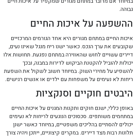
במיוחד אם מדובר במתחם מגורים שמקפיד על איכות חיים
גבוהה.
ההשפעה על איכות החיים
איכות החיים במתחם מגורים היא אחד הגורמים המרכזיים
שקובעים את ערך הנכס. כאשר ישנו ריח מנגל שאינו נעים,
דיירים עשויים לחוש שהאווירה במתחם נפגעת. תחושות אלו
יכולות להוביל להקטנת הביקוש לדירות במבנה, ובכך
להשפיע על מחירי השוק. במיוחד חשוב לשקול את השפעת
ריחות לא נעימים על משפחות עם ילדים או אנשים רגישים.
היבטים חוקיים וסנקציות
באופן כללי, ישנם חוקים ותקנות המגנים על איכות החיים
במתחמים משותפים. סכסוכים הנוגעים לריחות לא נעימים
יכולים להסתיים בהליכים משפטיים, במיוחד כאשר ישנן
תלונות רבות מצד דיירים. במקרים קיצוניים, ייתכן ויהיה צורך