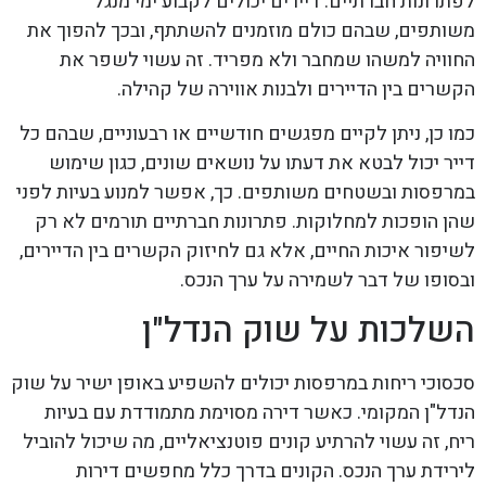
לפתרונות חברתיים. דיירים יכולים לקבוע ימי מנגל
משותפים, שבהם כולם מוזמנים להשתתף, ובכך להפוך את
החוויה למשהו שמחבר ולא מפריד. זה עשוי לשפר את
הקשרים בין הדיירים ולבנות אווירה של קהילה.
כמו כן, ניתן לקיים מפגשים חודשיים או רבעוניים, שבהם כל
דייר יכול לבטא את דעתו על נושאים שונים, כגון שימוש
במרפסות ובשטחים משותפים. כך, אפשר למנוע בעיות לפני
שהן הופכות למחלוקות. פתרונות חברתיים תורמים לא רק
לשיפור איכות החיים, אלא גם לחיזוק הקשרים בין הדיירים,
ובסופו של דבר לשמירה על ערך הנכס.
השלכות על שוק הנדל"ן
סכסוכי ריחות במרפסות יכולים להשפיע באופן ישיר על שוק
הנדל"ן המקומי. כאשר דירה מסוימת מתמודדת עם בעיות
ריח, זה עשוי להרתיע קונים פוטנציאליים, מה שיכול להוביל
לירידת ערך הנכס. הקונים בדרך כלל מחפשים דירות