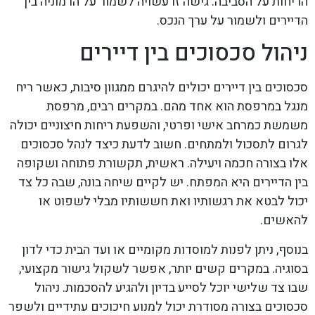
הריחות על הסביבה. גישה זו עשויה לשמור על הרמוניה בין
הדיירים ולשמור על ערך הנכס.
ניהול סכסוכים בין דיירים
סכסוכים בין דיירים יכולים להיגרם ממגוון סיבות, כאשר ריח
מנגל במרפסת הוא אחד מהם. במקרים רבים, מרפסת
משמשת כמרחב אישי ופרטי, והשפעת ריחות חיצוניים יכולה
לגרום לתסכול ולמתחים. חשוב לדעת כיצד לנהל סכסוכים
אלו בצורה חכמה ויעילה. ראשית, תקשורת פתוחה ושקופה
בין הדיירים היא המפתח. יש לקיים שיחה בונה, שבה כל צד
יכול לבטא את רגשותיו ואת חששותיו מבלי לשפוט או
להאשים.
בנוסף, ניתן לפנות למוסדות מקומיים או ועד הבית כדי לדון
בסוגיה. במקרים קשים יותר, אפשר לשקול גישור מקצועי,
שבו צד שלישי יוכל לסייע בדיון ולהגיע להסכמות. ניהול
סכסוכים בצורה מסודרת יכול למנוע חיכוכים עתידיים ולשפר