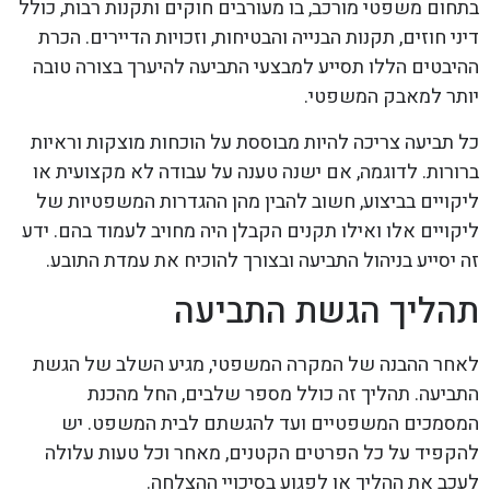
בתחום משפטי מורכב, בו מעורבים חוקים ותקנות רבות, כולל
דיני חוזים, תקנות הבנייה והבטיחות, וזכויות הדיירים. הכרת
ההיבטים הללו תסייע למבצעי התביעה להיערך בצורה טובה
יותר למאבק המשפטי.
כל תביעה צריכה להיות מבוססת על הוכחות מוצקות וראיות
ברורות. לדוגמה, אם ישנה טענה על עבודה לא מקצועית או
ליקויים בביצוע, חשוב להבין מהן ההגדרות המשפטיות של
ליקויים אלו ואילו תקנים הקבלן היה מחויב לעמוד בהם. ידע
זה יסייע בניהול התביעה ובצורך להוכיח את עמדת התובע.
תהליך הגשת התביעה
לאחר ההבנה של המקרה המשפטי, מגיע השלב של הגשת
התביעה. תהליך זה כולל מספר שלבים, החל מהכנת
המסמכים המשפטיים ועד להגשתם לבית המשפט. יש
להקפיד על כל הפרטים הקטנים, מאחר וכל טעות עלולה
לעכב את ההליך או לפגוע בסיכויי ההצלחה.