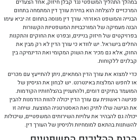
במהלך התהליך המשפטי נגד קבלן חיזוק, אחד הצעדים
המרכזיים להצלחה הוא בחירת עורך דין המתמחה בתחום
הבנייה והמשפט האזרחי. עורך דין מנוסה בתחום זה יביא עימו
הבנה מעמיקה של המורכבויות המשפטיות הקשורות
בפרויקטים של חיזוק בניינים, ובפרט את החוקים והתקנות
החלים בישראל. יש לוודא כי עורך הדין לא רק מבין את
החוק, אלא גם מכיר את השוק המקומי ואת הדינמיקה בין
קבלנים ללקוחות.
כדי למצוא את עורך הדין המתאים, ניתן להתייעץ עם מכרים
או לחפש המלצות באינטרנט. יש לבחון את הניסיון של
המועמד בתיקים דומים, ולהתעניין בהצלחותיו הקודמות.
פגישה ראשונית עם עורך הדין יכולה להוות הזדמנות להבין
את הגישה שלו לתיק ואת האסטרטגיה המוצעת. שיחה זו
יכולה גם להבהיר את עלויות השירותים המשפטיים, שיכולות
להשתנות בהתאם למומחיות ולניסיון של העורך דין.
הבנת ההליכים המשפטיים