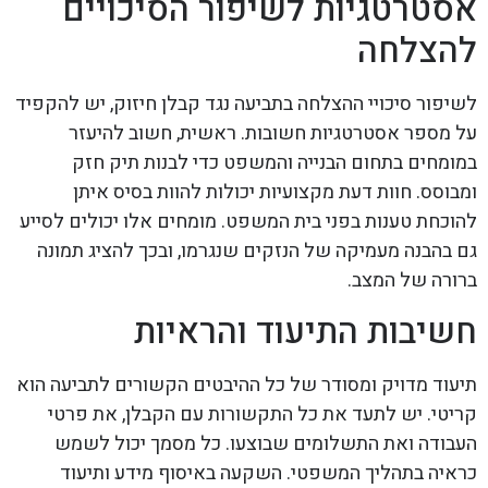
אסטרטגיות לשיפור הסיכויים
להצלחה
לשיפור סיכויי ההצלחה בתביעה נגד קבלן חיזוק, יש להקפיד
על מספר אסטרטגיות חשובות. ראשית, חשוב להיעזר
במומחים בתחום הבנייה והמשפט כדי לבנות תיק חזק
ומבוסס. חוות דעת מקצועיות יכולות להוות בסיס איתן
להוכחת טענות בפני בית המשפט. מומחים אלו יכולים לסייע
גם בהבנה מעמיקה של הנזקים שנגרמו, ובכך להציג תמונה
ברורה של המצב.
חשיבות התיעוד והראיות
תיעוד מדויק ומסודר של כל ההיבטים הקשורים לתביעה הוא
קריטי. יש לתעד את כל התקשורות עם הקבלן, את פרטי
העבודה ואת התשלומים שבוצעו. כל מסמך יכול לשמש
כראיה בתהליך המשפטי. השקעה באיסוף מידע ותיעוד