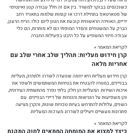
נראה שעליו נבנית הצלחה עסקית. דמיינו לרגע את התחושה
כשנכנסים בבוקר למשרד. בין אם זה חלל עבודה קטן ואינטימי
של סטארטאפ בתחילת דרכו או קומות שלמות בתאגיד רחב
ידיים, האווירה הראשונית קובעת את הטון ליום כולו. הריח הרענן,
הברק על המשטחים והסדר המופתי הם לא מותרות, הם כלי
עבודה חיוני המשפיע על כל היבט בפעילות החברה.
לקריאת המאמר »
קרן חידוש מעליות: תהליך שלב אחרי שלב עם
אחריות מלאה
קרן חידוש מעליות היא יוזמה שנועדה לשדרג ולתחזק מעליות
בבניינים, במטרה להבטיח את בטיחות המשתמשים ולשפר את
איכות השירות. המעליות הן חלק בלתי נפרד מהתשתית העירונית,
והן משפיעות על הנגישות והנוחות של דיירי הבניינים. עם
השנים, עלולות להתרחש בעיות טכניות שונות, והקרן מציעה
פתרונות מעשיים ויעילים לשדרוג מערכות המעליות.
לקריאת המאמר »
כיצד למצוא את המומחה המתאים לחוק התקנת