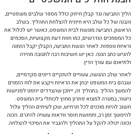
הליך התביעה נגד קבלן חיזוק כולל מספר שלבים משפטיים,
והבנה של כל שלב היא חיונית להצלחת התהליך. בשלב
הראשון, התביעה מוגשת לבית המשפט, כאשר יש לכלול את
כל המסמכים הנדרשים, כמו חוות דעת מקצועיות, הסכמים
וראיות נוספות. לאחר הגשת התביעה, הקבלן יקבל הזמנה
להגיש כתב הגנה. כאן יש חשיבות רבה לתגובה מהירה
ולתיאום עם עורך הדין.
לאחר שלב ההגשה, עשויים להתקיים דיונים מקדמיים,
שבהם בית המשפט יבחן את הראיות ויקבע את לוח הזמנים
להמשך ההליך. בתהליך זה, ייתכן שהצדדים יוזמנו לפגישות
גישור, במטרה למצוא פתרון מחוץ לכותלי בית המשפט.
חשוב להיות מוכנים לכל תרחיש, שכן לעיתים ההליך עלול
להימשך זמן רב, ותחושת חוסר וודאות עשויה להיגרם. הכנה
נכונה יכולה להקל על התהליך ולהגביר את הסיכוי להצלחה.