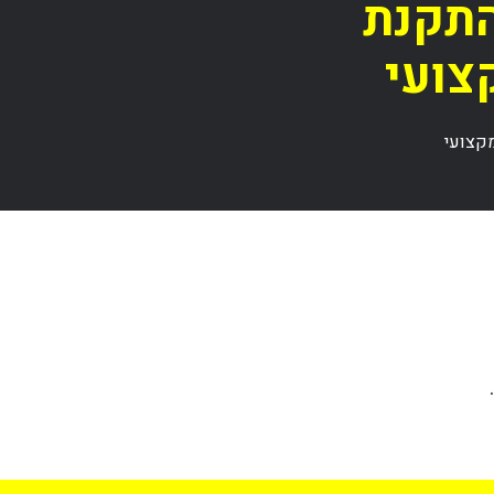
התקנת
צועי
קצועי