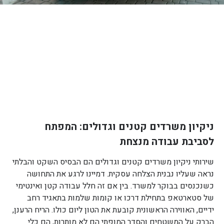
ניקיון משרדים קטנים וגדולים: המפתח
לסביבת עבודה מנצחת
שירותי ניקיון משרדים קטנים וגדולים הם הבסיס השקט והבלתי
נראה שעליו נבנית הצלחה עסקית. דמיינו לרגע את התחושה
כשנכנסים בבוקר למשרד. בין אם זה חלל עבודה קטן ואינטימי
של סטארטאפ בתחילת דרכו או קומות שלמות בתאגיד רחב
ידיים, האווירה הראשונית קובעת את הטון ליום כולו. הריח הרענן,
הברק על המשטחים והסדר המופתי הם לא מותרות, הם כלי