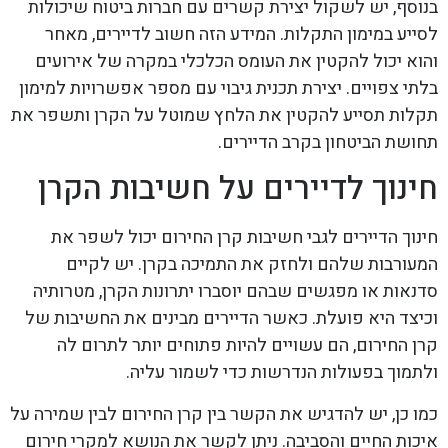
בנוסף, יש לשקול יצירת קשרים עם חברות ביטוח שיכולות
לסייע במימון התקלות. המידע הזה חשוב לדיירים, מאחר
והוא יכול להקטין את העומס הכלכלי במקרה של אירועים
בלתי צפויים. יצירת תכנית גיבוי עם מספר אפשרויות למימון
תקלות תסייע להקטין את הלחץ שמוטל על הקרן ותשפר את
תחושת הביטחון בקרב הדיירים.
חינוך לדיירים על חשיבות הקרן
חינוך הדיירים לגבי חשיבות קרן החירום יכול לשפר את
המעורבות שלהם ולחזק את התמיכה בקרן. יש לקיים
סדנאות או מפגשים שבהם יוסברו יתרונות הקרן, מטרותיה
וכיצד היא פועלת. כאשר הדיירים מבינים את החשיבות של
קרן החירום, הם עשויים להיות פתוחים יותר לתרום לה
ולתמוך בפעולות הנדרשות כדי לשמור עליה.
כמו כן, יש להדגיש את הקשר בין קרן החירום לבין שמירה על
איכות החיים והסביבה. ניתן לקשר את הנושא למקרי חירום