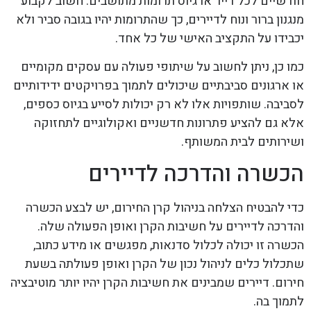
חודשיים לכל דייר או גיוס תרומות מתושבים. חשוב לקבוע
מנגנון ברור ונוח לדיירים, כך שהתרומות יהיו בגובה סביר ולא
יכבידו על התקציב האישי של כל אחד.
כמו כן, ניתן לחשוב על שיתופי פעולה עם עסקים מקומיים
או ארגונים סביבתיים שיכולים לתמוך בפרויקטים ידידותיים
לסביבה. שותפויות אלו לא רק יכולות לסייע בגיוס כספים,
אלא גם להציע פתרונות חדשניים ואקולוגיים לתחזוקה
ושירותים לבית המשותף.
הכשרה והדרכה לדיירים
כדי להבטיח הצלחה בניהול קרן החירום, יש לבצע הכשרה
והדרכה לדיירים על חשיבות הקרן ואופן הפעולה שלה.
הכשרה זו יכולה לכלול סדנאות, מפגשים או מידע כתוב,
שתכלול כלים לניהול נכון של הקרן ואופן פעולתה בשעת
חירום. דיירים שמבינים את חשיבות הקרן יהיו יותר מוטיבציה
לתמוך בה.