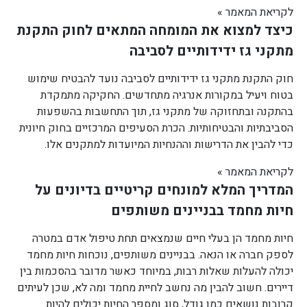
לקריאת המאמר »
כיצד למצוא את המומחה המתאים לחוק התקנת
מתקני גז ידידותיים לסביבה
חוק התקנת מתקני גז ידידותיים לסביבה נועד להבטיח שימוש
בטוח ויעיל במקורות אנרגיה מתחדשים. החקיקה מתמקדת
בהתקנה ובתחזוקה של מתקני גז, תוך התחשבות בהשפעות
הסביבתיות והבטיחותיות. הכרת הסעיפים המרכזיים בחוק חיונית
כדי להבין את הדרישות וההנחיות המיועדות למתקנים אלו.
לקריאת המאמר »
המדריך המלא למונחים קריטיים בדיונים על
חיות מחמד בבניינים משותפים
חיות מחמד הן בעלי חיים שנמצאים תחת טיפול אדם במטרה
לספק חברה או הנאה. בבניינים משותפים, נוכחות חיות מחמד
יכולה להעלות שאלות רבות, במיוחד כאשר מדובר בהסכמות בין
דיירים. חשוב להבין מה נחשב לחיית מחמד ומה לא, שכן לעיתים
קרובות נושאים כמו גודל, סוג ומספר החיות יכולים להיות