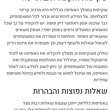
שקיפות במהלך האסיפה הכללית היא מרכיב קריטי
להצלחתה. על המידע להיות נגיש וברור לכל המשתתפים,
דבר שיבנה אמון ויאפשר דיון פתוח. יש להקפיד על כך שכל
הנושאים המועלים נדונים באופן יסודי, ושאין נושאים
שנשארים מאחור. פתיחות זו מעודדת את המשתתפים
לשאול שאלות ולשתף דעות, וכך משפרת את איכות הדיון.
כחלק משקיפות זו, מומלץ להקליט את האסיפה או לנהל
פרוטוקול מסודר, שיכלול את ההחלטות שהתקבלו ואת
התגובות של המשתתפים. כך ניתן לשוב למידע הזה לאחר
האסיפה, מה שיכול למנוע אי-הבנות ולסייע בניהול משימות
עתידיות.
שאלות נפוצות והבהרות
באסיפות כלליות, ייתכן שצצות שאלות רבות מצד
המשתתפים. חשוב להקדיש זמן לשאלות אלו, שכן הן