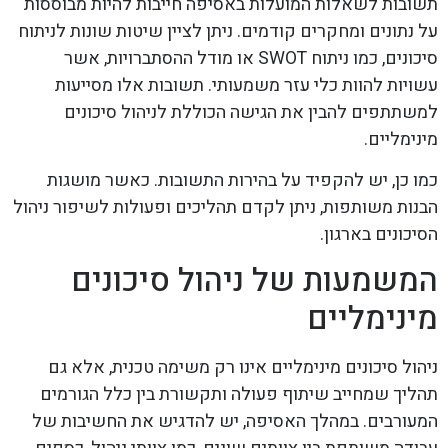
תשובות לשאלות המועלות באסיפה חייבות להיות מבוססות
על נתונים ומחקרים קודמים. ניתן לציין שיטות שונות לניתוח
סיכונים, כמו ניתוח SWOT או מודל ההסתברויות, אשר
עשויות להוות כלי עזר משמעותי. תשובות אלו מסייעות
למשתתפים להבין את הגישה הכוללת לניהול סיכונים
מינימליים.
כמו כן, יש להקפיד על בהירות התשובות. כאשר מושגות
הבנות משותפות, ניתן לקדם תהליכים ופעולות לשיפור ניהול
הסיכונים בארגון.
המשמעות של ניהול סיכונים
מינימליים
ניהול סיכונים מינימליים אינו רק משימה טכנית, אלא גם
תהליך שמחייב שיתוף פעולה ותקשורת בין כלל הגורמים
המעורבים. במהלך האסיפה, יש להדגיש את החשיבות של