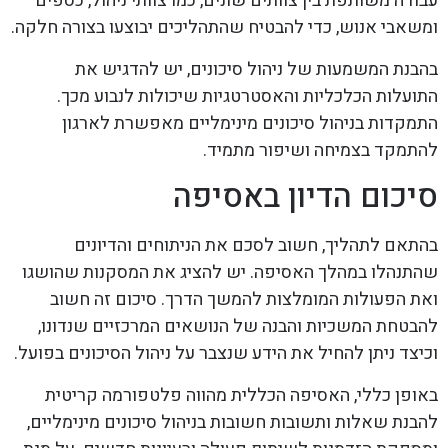
עבודה משותפת בין צוותים שונים, כמו צוותי ניהול, כספים
ומשאבי אנוש, כדי להבטיח שהתהליכים יבוצעו בצורה חלקה.
בהבנת המשמעות של ניהול סיכונים, יש להדגיש את
התועלות הכלכליות והאסטרטגיות שיכולות לנבוע מכך.
התמקדות בניהול סיכונים מינימליים מאפשרת לארגון
להתמקד בצמיחה ושיפור מתמיד.
סיכום הדיון באסיפה
בהתאם לתהליך, חשוב לסכם את הניתוחים והדיונים
שהתנהלו במהלך האסיפה. יש להציג את המסקנות שהושגו
ואת הפעולות המומלצות להמשך הדרך. סיכום זה חשוב
להבטחת המשכיות והבנה של הנושאים המרכזיים שנדונו,
וכיצד ניתן להחיל את הידע שנצבר על ניהול הסיכונים בפועל.
באופן כללי, האסיפה הכללית מהווה פלטפורמה קריטית
להבנת שאלות ותשובות חשובות בניהול סיכונים מינימליים,