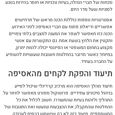
נוכחות של חברי הנהלה, בעיות טכניות או חוסר בהירות בנוגע
לסוגיות שעל סדר היום.
אסטרטגיות נוספות כוללות הכנה מראש של תרחישים
אפשריים ודיאלוג פתוח עם חברי האסיפה לפני האירוע.
הכנה כזו תאפשר לשפר את המענה למצבים בלתי צפויים
ותקטין את הלחץ בשעת אמת. גם התקשרות עם אנשי
מקצוע בתחום המשפטי או הפיננסי יכולה להוות יתרון,
במיוחד כאשר מדובר בהחלטות חשובות שעשויות להשפיע
על החברה בעתיד.
תיעוד והפקת לקחים מהאסיפה
תיעוד מהלך האסיפה הוא מרכיב קרדינלי שיכול לסייע
בניהול סיכונים עתידיים. פרוטוקול מפורט מאפשר לחזור על
התהליך ולזהות בעיות שהתעוררו. חשוב לכלול את כל
ההחלטות שהתקבלו, את ההצבעות שנעשו ואת התגובות של
המשתתפים. תיעוד כזה לא רק שישמש כבסיס לעבודה