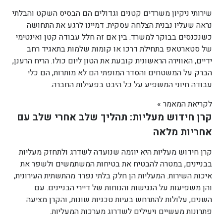
שירותי ניקיון משרדים קטנים וגדולים הם הבסיס השקט והבלתי
נראה שעליו נבנית הצלחה עסקית. דמיינו לרגע את התחושה
כשנכנסים בבוקר למשרד. בין אם זה חלל עבודה קטן ואינטימי
של סטארטאפ בתחילת דרכו או קומות שלמות בתאגיד רחב
ידיים, האווירה הראשונית קובעת את הטון ליום כולו. הריח הרענן,
הברק על המשטחים והסדר המופתי הם לא מותרות, הם כלי
עבודה חיוני המשפיע על כל היבט בפעילות החברה.
לקריאת המאמר »
קרן חידוש מעליות: תהליך שלב אחרי שלב עם
אחריות מלאה
קרן חידוש מעליות היא יוזמה שנועדה לשדרג ולתחזק מעליות
בבניינים, במטרה להבטיח את בטיחות המשתמשים ולשפר את
איכות השירות. המעליות הן חלק בלתי נפרד מהתשתית העירונית,
והן משפיעות על הנגישות והנוחות של דיירי הבניינים. עם
השנים, עלולות להתרחש בעיות טכניות שונות, והקרן מציעה
פתרונות מעשיים ויעילים לשדרוג מערכות המעליות.