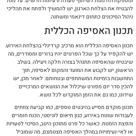
ומספקת הזדמנות לשיתוף פעולה ורעיונות חדשים. על מנת
להבטיח את הצלחת הארגון, יש להמשיך ולפתח את תהליכי
ניהול הסיכונים כתחום דינאמי ומשתנה.
תכנון האסיפה הכללית
תכנון האסיפה הכללית הוא מרכיב קרדינלי בהצלחת האירוע.
יש להקפיד על כך שכל הפרטים יהיו ברורים ומסודרים, מה
שיבטיח שהאסיפה תתנהל בצורה חלקה ויעילה. בשלב
הראשון, יש לקבוע את המועד והמקום לאסיפה, תוך
התחשבות בזמינות המשתתפים ובנוחותם. לאחר מכן, יש
להכין סדר יום מפורט שיכלול את הנושאים המרכזיים
שידונו, כמו גם את הזמן המוקדש לכל נושא.
תכנון מוקדם מסייע בהיבטים נוספים, כמו קביעת צוותים
לעבודות שונות באירוע, כגון תיאום לוגיסטי, הכנת חומרים
והפצת הזמנות. כאשר כל פרט מתוכנן היטב, הסיכוי לטעויות
או לאי-נעימויות במהלך האסיפה מצטמצם, מה שמוביל