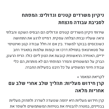
ניקיון משרדים קטנים וגדולים: המפתח
לסביבת עבודה מנצחת
שירותי ניקיון משרדים קטנים וגדולים הם הבסיס השקט והבלתי
נראה שעליו נבנית הצלחה עסקית. דמיינו לרגע את התחושה
כשנכנסים בבוקר למשרד. בין אם זה חלל עבודה קטן ואינטימי
של סטארטאפ בתחילת דרכו או קומות שלמות בתאגיד רחב
ידיים, האווירה הראשונית קובעת את הטון ליום כולו. הריח הרענן,
הברק על המשטחים והסדר המופתי הם לא מותרות, הם כלי
עבודה חיוני המשפיע על כל היבט בפעילות החברה.
לקריאת המאמר »
קרן חידוש מעליות: תהליך שלב אחרי שלב עם
אחריות מלאה
קרן חידוש מעליות היא יוזמה שנועדה לשדרג ולתחזק מעליות
בבניינים, במטרה להבטיח את בטיחות המשתמשים ולשפר את