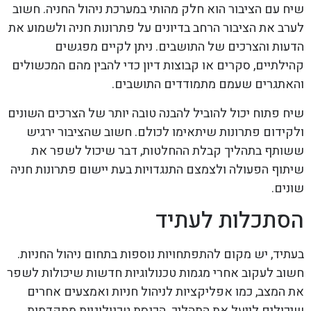
שיח עם הציבור הוא חלק מהותי במערכת ניהול החניה. חשוב
לערב את הציבור הרחב בדיונים על פתרונות חניה ולשמוע את
הדעות והצרכים של התושבים. ניתן לקיים מפגשים
קהילתיים, סקרים או קבוצות דיון כדי להבין מהם המכשולים
והאתגרים שעמם מתמודדים התושבים.
שיח פתוח יכול להוביל להבנה טובה יותר של הצרכים השונים
ולקידום פתרונות שיתאימו לכולם. חשוב שהציבור ירגיש
ששותף בתהליך קבלת ההחלטות, דבר שיכול לשפר את
שיתוף הפעולה ולצמצם התנגדויות בעת יישום פתרונות חניה
שונים.
הסתכלות לעתיד
בעתיד, יש מקום להתפתחויות נוספות בתחום ניהול החניות.
חשוב לעקוב אחרי מגמות טכנולוגיות חדשות שיכולות לשפר
את המצב, כמו אפליקציות לניהול חניות ואמצעים אחרים
שיכולים לייעל את התהליך. הכנסת טכנולוגיות מתקדמות