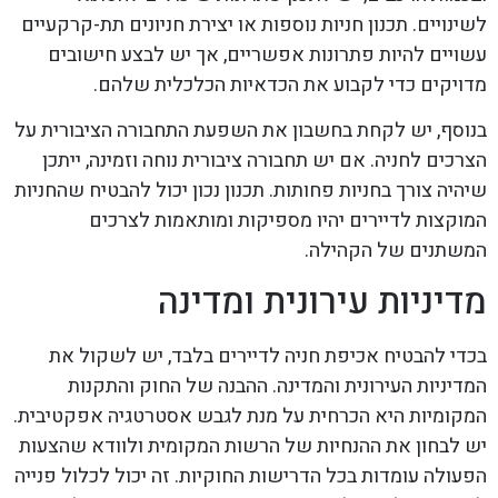
לשינויים. תכנון חניות נוספות או יצירת חניונים תת-קרקעיים
עשויים להיות פתרונות אפשריים, אך יש לבצע חישובים
מדויקים כדי לקבוע את הכדאיות הכלכלית שלהם.
בנוסף, יש לקחת בחשבון את השפעת התחבורה הציבורית על
הצרכים לחניה. אם יש תחבורה ציבורית נוחה וזמינה, ייתכן
שיהיה צורך בחניות פחותות. תכנון נכון יכול להבטיח שהחניות
המוקצות לדיירים יהיו מספיקות ומותאמות לצרכים
המשתנים של הקהילה.
מדיניות עירונית ומדינה
בכדי להבטיח אכיפת חניה לדיירים בלבד, יש לשקול את
המדיניות העירונית והמדינה. ההבנה של החוק והתקנות
המקומיות היא הכרחית על מנת לגבש אסטרטגיה אפקטיבית.
יש לבחון את ההנחיות של הרשות המקומית ולוודא שהצעות
הפעולה עומדות בכל הדרישות החוקיות. זה יכול לכלול פנייה