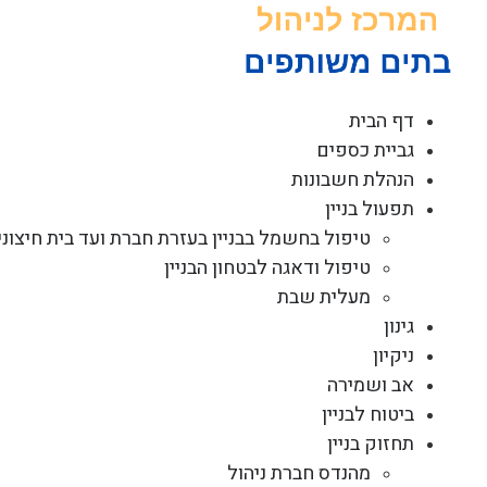
לג
תוכן
דף הבית
גביית כספים
הנהלת חשבונות
תפעול בניין
טיפול בחשמל בבניין בעזרת חברת ועד בית חיצוני
טיפול ודאגה לבטחון הבניין
מעלית שבת
גינון
ניקיון
אב ושמירה
ביטוח לבניין
תחזוק בניין
מהנדס חברת ניהול