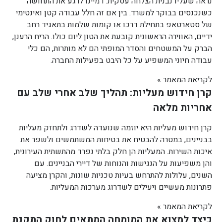
נראה שעליו נבנית הצלחה עסקית. דמיינו לרגע את התחושה
כשנכנסים בבוקר למשרד. בין אם זה חלל עבודה קטן ואינטימי
של סטארטאפ בתחילת דרכו או קומות שלמות בתאגיד רחב
ידיים, האווירה הראשונית קובעת את הטון ליום כולו. הריח הרענן,
הברק על המשטחים והסדר המופתי הם לא מותרות, הם כלי
עבודה חיוני המשפיע על כל היבט בפעילות החברה.
לקריאת המאמר »
קרן חידוש מעליות: תהליך שלב אחרי שלב עם
אחריות מלאה
קרן חידוש מעליות היא יוזמה שנועדה לשדרג ולתחזק מעליות
בבניינים, במטרה להבטיח את בטיחות המשתמשים ולשפר את
איכות השירות. המעליות הן חלק בלתי נפרד מהתשתית העירונית,
והן משפיעות על הנגישות והנוחות של דיירי הבניינים. עם
השנים, עלולות להתרחש בעיות טכניות שונות, והקרן מציעה
פתרונות מעשיים ויעילים לשדרוג מערכות המעליות.
לקריאת המאמר »
כיצד למצוא את המומחה המתאים לחוק התקנת