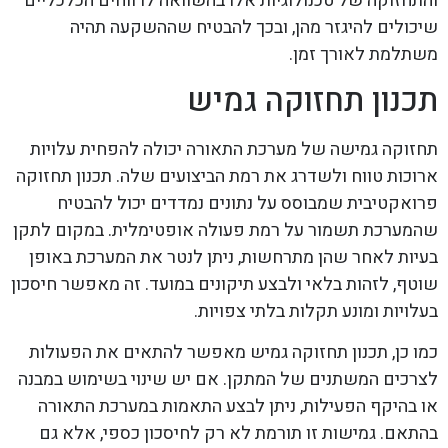
והתחזוקה של טכנולוגיות אלו בהשוואה לרווחים הכלכליים
שיכולים להיגזר מהן, ובכך להבטיח שההשקעה תהיה
משתלמת לאורך זמן.
תכנון תחזוקה גמיש
תחזוקה גמישה של מערכת התאורה יכולה להפחית עלויות
ארוכות טווח ולשדרג את רמת הביצועים שלה. תכנון תחזוקה
פרואקטיבית שמבוסס על נתונים נמדדים יכול להבטיח
שהמערכת תשמור על רמת פעולה אופטימלית. במקום לתקן
בעיות לאחר שהן מתרחשות, ניתן לנטר את המערכת באופן
שוטף, לזהות בלאי ולבצע תיקונים במועד. זה מאפשר חיסכון
בעלויות ומונע תקלות בלתי צפויות.
כמו כן, תכנון תחזוקה גמיש מאפשר להתאים את הפעולות
לצרכים המשתנים של המתקן. אם יש שינוי בשימוש במבנה
או בהיקף הפעילות, ניתן לבצע התאמות במערכת התאורה
בהתאם. גמישות זו תורמת לא רק לחיסכון כספי, אלא גם