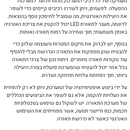
מעמיקה של כל רכיבי המערכת, מהנורות ועד למערכות
ההפעלה. לפעמים, ניתן לשדרג רכיבים קיימים כדי לשפר
את היעילות האנרגטית, מה שמוביל לחיסכון נוסף בהוצאות.
לדוגמה, מעבר לתאורת LED יכול להקטין את צריכת האנרגיה
באופן משמעותי, תוך שמירה על רמות תאורה נאותות.
בנוסף, יש לבדוק את מיקום המנורות והעוצמה שלהן כדי
להבטיח שהן מספקות את התאורה הנדרשת מבלי להוסיף
עוד מקורות תאורה מיותרים. ניתוח נכון של צרכי התאורה
בכל אזור יכול להבטיח שהמערכת פועלת בצורה היעילה
ביותר, תוך הפחתת עלויות תחזוקה ושדרוג.
על ידי ביצוע אופטימיזציה של המערכת, ניתן לא רק להפחית
את העלויות להקמה, אלא גם לשפר את הביצועים הכוללים
של מערכת התאורה. יש לשקול גם שימוש בטכנולוגיות
חכמות, כמו חיישני תנועה, אשר מפחיתים את השימוש
האנרגטי כאשר לא נדרשת תאורה.