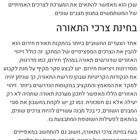
שכן הוא מאפשר להתאים את המערכת לצרכים האמיתיים
של המשתמשים במגוון מצבים שונים.
בחינת צרכי התאורה
אחד הצעדים החשובים ביותר בהתקנת תאורת חירום הוא
להבין את הצרכים הספציפיים של המתקן. זה כולל זיהוי
האזורים שדורשים תאורה במהלך חירום, כמו מדרגות,
מסדרונות ויציאות חירום. יש לבצע סקר מקיף על מנת לקבוע
את הנקודות הקריטיות שבהן נדרשת התאורה, כך שניתן יהיה
למקד את המאמץ והתקציב במקומות הנדרשים ביותר. זיהוי
האזורים הללו מאפשר לתכנן מערכת תאורה שתהיה לא רק
יעילה אלא גם חסכונית. כמו כן, יש לקחת בחשבון את סוגי
המבנים השונים, כי בכל מבנה עשויים להיות צרכים שונים,
בהתאם לפעילות השוטפת המתבצעת בו.
בעת בחינת צרכי התאורה, חשוב גם להתחשב במאפיינים