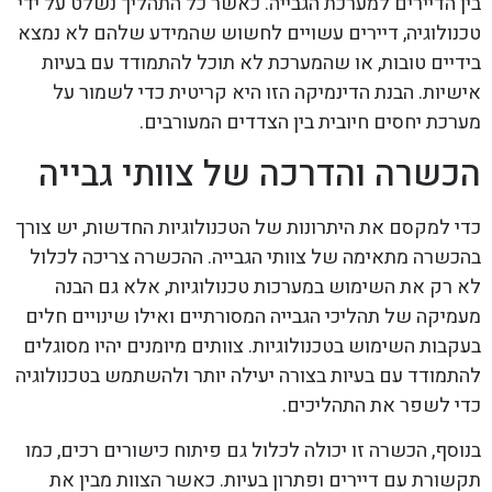
בין הדיירים למערכת הגבייה. כאשר כל התהליך נשלט על ידי
טכנולוגיה, דיירים עשויים לחשוש שהמידע שלהם לא נמצא
בידיים טובות, או שהמערכת לא תוכל להתמודד עם בעיות
אישיות. הבנת הדינמיקה הזו היא קריטית כדי לשמור על
מערכת יחסים חיובית בין הצדדים המעורבים.
הכשרה והדרכה של צוותי גבייה
כדי למקסם את היתרונות של הטכנולוגיות החדשות, יש צורך
בהכשרה מתאימה של צוותי הגבייה. ההכשרה צריכה לכלול
לא רק את השימוש במערכות טכנולוגיות, אלא גם הבנה
מעמיקה של תהליכי הגבייה המסורתיים ואילו שינויים חלים
בעקבות השימוש בטכנולוגיות. צוותים מיומנים יהיו מסוגלים
להתמודד עם בעיות בצורה יעילה יותר ולהשתמש בטכנולוגיה
כדי לשפר את התהליכים.
בנוסף, הכשרה זו יכולה לכלול גם פיתוח כישורים רכים, כמו
תקשורת עם דיירים ופתרון בעיות. כאשר הצוות מבין את