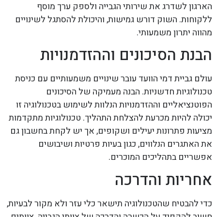
הארגון לשדרג את שירותי הגבייה ולספק ערך מוסף
ללקוחות. השוק דורש גמישות, והיכולת להסתגל לשינויים
מהווה יתרון משמעותי.
הבנת הסיכונים וההזדמנויות
עולם גביית דמי הוועד עובר שינויים משמעותיים עם כניסת
טכנולוגיות חדשניות. הבנה מעמיקה של הסיכונים
הפוטנציאליים וההזדמנויות הנלוות לשימוש בטכנולוגיה זו
יכולה להיות מכרעת להצלחת התהליך. טכנולוגיות מתקדמות
מציעות פתרונות יעילים ושקופים, אך יש לקחת בחשבון גם
את האתגרים הנלווים, כגון בעיות פרטיות ושיבושים
אפשריים בתהליכים המוכרים.
אחריות והדרכה
כדי להבטיח שהטכנולוגיה תישאר כלי עזר ולא מקור לבעיות,
חשוב להקפיד על הכשרה והדרכה של צוותי הגבייה. צוותים