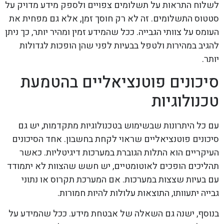
לשלוח התראות על תשלומים צפויים ולספק מידע מדויק על
סטטוס התשלומים. זה לא רק חוסך זמן, אלא גם מפחית את
העומס על צוותי הגבייה. ככל שהמידע זמין ומהיר יותר, כך ניתן
להגיב במהירות ולטפל בבעיות לפני שהן הופכות לגדולות
יותר.
סיכונים פוטנציאליים בהטמעת
טכנולוגיות
עם כל היתרונות שבשימוש בטכנולוגיות מתקדמות, יש גם
סיכונים פוטנציאליים שראוי לקחת בחשבון. אחד הסיכונים
העיקריים הוא התלות הגוברת במערכות דיגיטליות. כאשר
תהליכים הופכים לאוטומטיים, יש חשש שהצוות לא יתמודד
עם בעיות שצצות במערכות. אם המערכת תקרוס או נתוני
גבייה יתעוותו, התוצאות עלולות להיות חמורות.
בנוסף, ישנה גם השאלה של אבטחת מידע. ככל שהמידע על