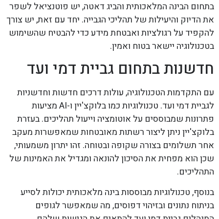
בתחום הבינה המלאכותית והביג דאטה, יש פוטנציאל לשפר
את הדיוק והיעילות של תהליכי הגבייה. יחד עם זאת, יש צורך
להקפיד על רגולציות ואבטחת מידע כדי להבטיח שהשימוש
בטכנולוגיה יישאר בטוח ואמין.
חדשנות בתחום גביית דמי ועד
עם התקדמות הטכנולוגיה, עולות דרכים חדשות וחדשניות
לגביית דמי ועד. טכנולוגיות כמו בלוקצ'יין ו-AI מציעות
פתרונות שמבוססים על אוטומציה וייעול תהליכים. בעזרת
בלוקצ'יין ניתן ליצור רשתות מאובטחות שמאפשרות מעקב
אחר תשלומים בצורה שקופה ובטוחה. זהו יתרון משמעותי,
שכן הוא מפחית את הסיכון להונאה ומגדיל את האמינות של
התהליכים.
בנוסף, טכנולוגיות מבוססות בינה מלאכותית יכולות לסייע
בניתוח נתונים ובזיהוי דפוסים, מה שמאפשר לגופים
המנהלים גביית דמי ועד להתאים את הגישות שלהם