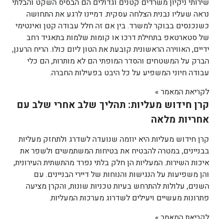
שירותי ניקיון משרדים קטנים וגדולים הם הבסיס השקט והבלתי
נראה שעליו נבנית הצלחה עסקית. דמיינו לרגע את התחושה
כשנכנסים בבוקר למשרד. בין אם זה חלל עבודה קטן ואינטימי
של סטארטאפ בתחילת דרכו או קומות שלמות בתאגיד רחב
ידיים, האווירה הראשונית קובעת את הטון ליום כולו. הריח הרענן,
הברק על המשטחים והסדר המופתי הם לא מותרות, הם כלי
עבודה חיוני המשפיע על כל היבט בפעילות החברה.
לקריאת המאמר »
קרן חידוש מעליות: תהליך שלב אחרי שלב עם
אחריות מלאה
קרן חידוש מעליות היא יוזמה שנועדה לשדרג ולתחזק מעליות
בבניינים, במטרה להבטיח את בטיחות המשתמשים ולשפר את
איכות השירות. המעליות הן חלק בלתי נפרד מהתשתית העירונית,
והן משפיעות על הנגישות והנוחות של דיירי הבניינים. עם
השנים, עלולות להתרחש בעיות טכניות שונות, והקרן מציעה
פתרונות מעשיים ויעילים לשדרוג מערכות המעליות.
לקריאת המאמר »