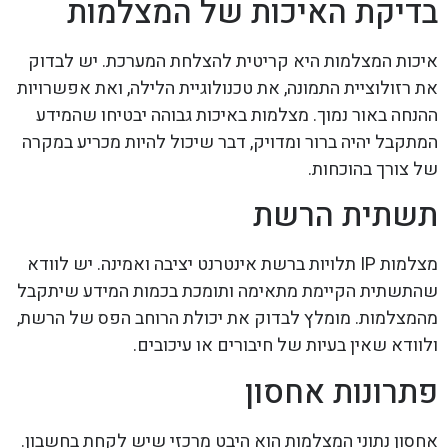
בדיקת האיכות של המצלמות
איכות המצלמות היא קריטית להצלחת המערכת. יש לבדוק
את רזולוציית התמונה, את טכנולוגיית הלילה, ואת אפשרויות
ההנחה באור נמוך. מצלמות באיכות גבוהה יבטיחו שהמידע
המתקבל יהיה ברור ומדויק, דבר שיכול להיות מכריע במקרה
של צורך בהוכחות.
תשתית הרשת
מצלמות IP תלויות ברשת אינטרנט יציבה ואמינה. יש לוודא
שהתשתית הקיימת מתאימה ותומכת בכמות המידע שיתקבל
מהמצלמות. מומלץ לבדוק את יכולת הרוחב הפס של הרשת,
ולוודא שאין בעיות של חיבורים או עיכובים.
פתרונות אחסון
אחסון נתוני המצלמות הוא היבט מרכזי שיש לקחת בחשבון.