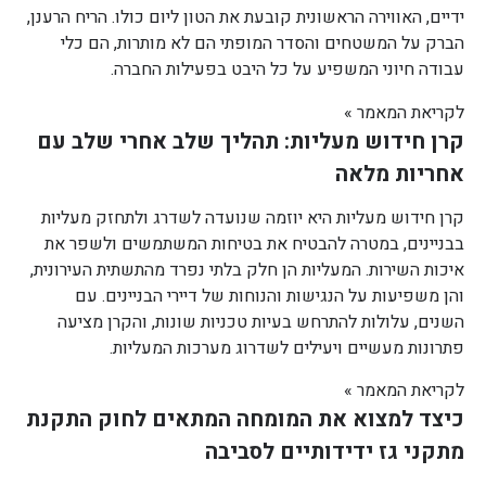
ידיים, האווירה הראשונית קובעת את הטון ליום כולו. הריח הרענן,
הברק על המשטחים והסדר המופתי הם לא מותרות, הם כלי
עבודה חיוני המשפיע על כל היבט בפעילות החברה.
לקריאת המאמר »
קרן חידוש מעליות: תהליך שלב אחרי שלב עם
אחריות מלאה
קרן חידוש מעליות היא יוזמה שנועדה לשדרג ולתחזק מעליות
בבניינים, במטרה להבטיח את בטיחות המשתמשים ולשפר את
איכות השירות. המעליות הן חלק בלתי נפרד מהתשתית העירונית,
והן משפיעות על הנגישות והנוחות של דיירי הבניינים. עם
השנים, עלולות להתרחש בעיות טכניות שונות, והקרן מציעה
פתרונות מעשיים ויעילים לשדרוג מערכות המעליות.
לקריאת המאמר »
כיצד למצוא את המומחה המתאים לחוק התקנת
מתקני גז ידידותיים לסביבה