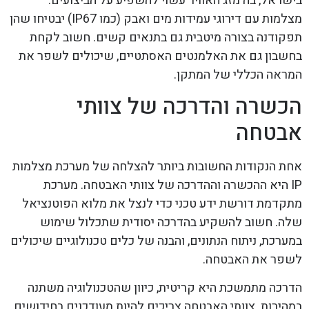
בישראל, בה מזג האוויר עשוי להשפיע על הביצועים.
מצלמות עם דירוגי עמידות מים ואבק (כמו IP67) יבטיחו שהן
תפקודנה בצורה מיטבית גם בתנאים קשים. חשוב לקחת
בחשבון גם את האלמנטים האסתטיים, שיכולים לשפר את
המראה הכללי של המתקן.
הכשרה והדרכה של צוותי
אבטחה
אחת הנקודות החשובות ביותר להצלחה של מערכת מצלמות
IP היא ההכשרה וההדרכה של צוותי האבטחה. מערכת
מתקדמת דורשת ידע טכני כדי לנצל את מלוא הפוטנציאל
שלה. חשוב להשקיע בהדרכה יסודית שתכלול שימוש
במערכת, ניתוח הנתונים, והבנה של כלים טכנולוגיים שיכולים
לשפר את האבטחה.
הדרכה מתמשכת היא קריטית, כיוון שהטכנולוגיה משתנה
במהירות. צוותי האבטחה צריכים להיות מעודכנים בחידושים