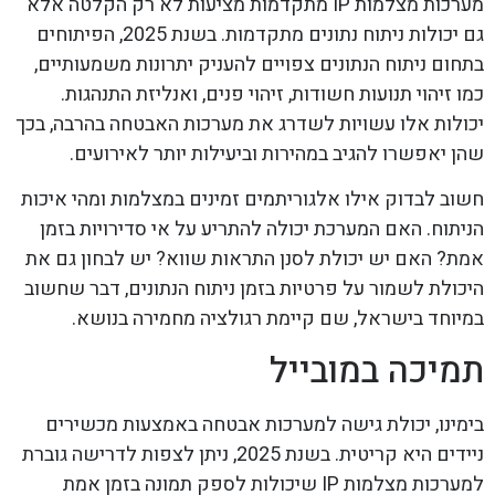
מערכות מצלמות IP מתקדמות מציעות לא רק הקלטה אלא
גם יכולות ניתוח נתונים מתקדמות. בשנת 2025, הפיתוחים
בתחום ניתוח הנתונים צפויים להעניק יתרונות משמעותיים,
כמו זיהוי תנועות חשודות, זיהוי פנים, ואנליזת התנהגות.
יכולות אלו עשויות לשדרג את מערכות האבטחה בהרבה, בכך
שהן יאפשרו להגיב במהירות וביעילות יותר לאירועים.
חשוב לבדוק אילו אלגוריתמים זמינים במצלמות ומהי איכות
הניתוח. האם המערכת יכולה להתריע על אי סדירויות בזמן
אמת? האם יש יכולת לסנן התראות שווא? יש לבחון גם את
היכולת לשמור על פרטיות בזמן ניתוח הנתונים, דבר שחשוב
במיוחד בישראל, שם קיימת רגולציה מחמירה בנושא.
תמיכה במובייל
בימינו, יכולת גישה למערכות אבטחה באמצעות מכשירים
ניידים היא קריטית. בשנת 2025, ניתן לצפות לדרישה גוברת
למערכות מצלמות IP שיכולות לספק תמונה בזמן אמת