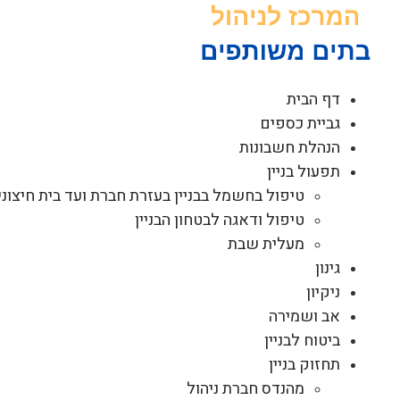
לג
תוכן
דף הבית
גביית כספים
הנהלת חשבונות
תפעול בניין
טיפול בחשמל בבניין בעזרת חברת ועד בית חיצוני
טיפול ודאגה לבטחון הבניין
מעלית שבת
גינון
ניקיון
אב ושמירה
ביטוח לבניין
תחזוק בניין
מהנדס חברת ניהול