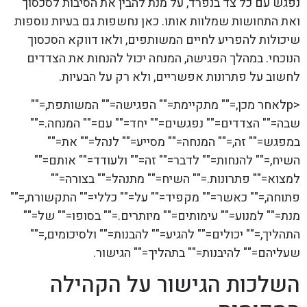
נפגש עם כל צד בנפרד, על מנת להבין את הסיבות לסכסוך
ואת התחושות שמלוות אותו. כאן נחשפות גם בעיות נוספות
שיכולות להפריע לחיים המשותפים, ולאו דווקא הסכסוך
הנוכחי. במהלך הפגישה, המנחה יכול להנחות את הצדדים
לחשוב על פתרונות אפשריים, ולא רק על הבעיות.
<pלאחר מכן,="" מתקיימת="" הפגישה="" המשותפת,=""
שבה="" הצדדים="" נפגשים="" יחד="" עם="" המנחה.=""
במפגש="" זה,="" המנחה="" מסייע="" לנהל="" את=""
השיח,="" להנחות="" לדבר="" זה="" ולעודד="" אותם=""
למצוא="" פתרונות.="" השיח="" מתנהל="" בצורה=""
פתוחה,="" כאשר="" מקפיד="" על="" כללי="" התקשורת,=""
מנת="" למנוע="" עימותים="" מיותרים.="" בסופו="" של=""
התהליך,="" יכולים="" להגיע="" להבנות="" ולסיכומים,=""
שעליהם="" להיבנות="" בתהליך="" הגישור.
השלכות הגישור על הקהילה