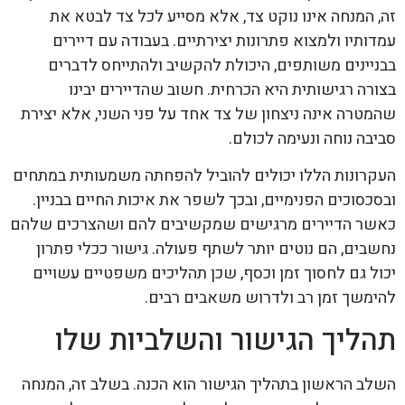
זה, המנחה אינו נוקט צד, אלא מסייע לכל צד לבטא את
עמדותיו ולמצוא פתרונות יצירתיים. בעבודה עם דיירים
בבניינים משותפים, היכולת להקשיב ולהתייחס לדברים
בצורה רגישותית היא הכרחית. חשוב שהדיירים יבינו
שהמטרה אינה ניצחון של צד אחד על פני השני, אלא יצירת
סביבה נוחה ונעימה לכולם.
העקרונות הללו יכולים להוביל להפחתה משמעותית במתחים
ובסכסוכים הפנימיים, ובכך לשפר את איכות החיים בבניין.
כאשר הדיירים מרגישים שמקשיבים להם ושהצרכים שלהם
נחשבים, הם נוטים יותר לשתף פעולה. גישור ככלי פתרון
יכול גם לחסוך זמן וכסף, שכן תהליכים משפטיים עשויים
להימשך זמן רב ולדרוש משאבים רבים.
תהליך הגישור והשלביות שלו
השלב הראשון בתהליך הגישור הוא הכנה. בשלב זה, המנחה