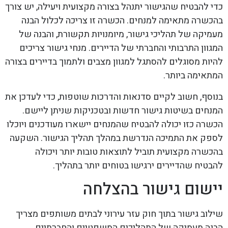
כדי להבטיח שהגישור יתנהל בצורה מקצועית ויעילה, יש צורך
בהכשרה מתאימה למנחים. הכשרה זו צריכה לכלול הבנה
מעמיקה של תהליכי גישור, מיומנויות תקשורת, והבנה של
המגוון התרבותי והחברתי של הדיירים. מנחי גישור צריכים
להיות מסוגלים להסתגל למגוון מצבים ולתמוך בדיירים בצורה
המתאימה ביותר.
בנוסף, חשוב לקיים סדנאות והדרכות שוטפות, כדי לעדכן את
המנחים בשיטות גישור חדשות ובטכניקות שניתן ליישם.
הכשרה כזו יכולה להבטיח שהמנחים יישארו מעודכנים ויוכלו
לספק את התמיכה הנדרשת במהלך תהליך הגישור. השקעה
בהכשרה מקצועית תוביל לתוצאות טובות יותר ויכולה
להבטיח שהדיירים ירגישו בטוחים יותר בתהליך.
יישום גישור בהצלחה
שילוב גישור בתוך חוק עזר עירוני לבתים משותפים מצריך
הבנה מעמיקה של התהליכים המשפטיים והחברתיים