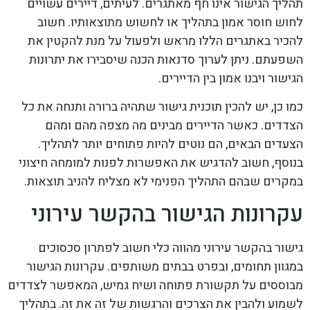
תהליך הגישור אינו חף מאתגרים. לעיתים, דיירים עשויים
לחוש חוסר אמון בתהליך או לחשוש מתוצאותיו. חשוב
להכיר באתגרים הללו מראש ולפעול על מנת להקטין את
השפעתם. ניתן לערוך סדנאות הכנה שיסבירו את יתרונות
הגישור ויבנו אמון בין הדיירים.
כמו כן, יש להכין תוכנית גישור שתהיה ברורה ותנחה את כל
הצדדים. כאשר הדיירים מבינים מה מצפה מהם ומהם
הצעדים הבאים, הם נוטים להיות פתוחים יותר לתהליך.
בנוסף, חשוב להדגיש את האפשרות לפנות למומחה חיצוני
במקרים שבהם התהליך הפנימי לא מצליח להניב תוצאות.
עקרונות הגישור בהקשר עירוני
גישור בהקשר עירוני מהווה כלי חשוב לפתרון סכסוכים
במגוון תחומים, ובפרט בבתים משותפים. עקרונות הגישור
מבוססים על תקשורת פתוחה ושיח גמיש, המאפשר לצדדים
לשמוע ולהבין את הצרכים והרגשות של זה את זה. בתהליך