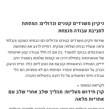
ניקיון משרדים קטנים וגדולים: המפתח
לסביבת עבודה מנצחת
שירותי ניקיון משרדים קטנים וגדולים הם הבסיס השקט והבלתי
נראה שעליו נבנית הצלחה עסקית. דמיינו לרגע את התחושה
כשנכנסים בבוקר למשרד. בין אם זה חלל עבודה קטן ואינטימי
של סטארטאפ בתחילת דרכו או קומות שלמות בתאגיד רחב
ידיים, האווירה הראשונית קובעת את הטון ליום כולו. הריח הרענן,
הברק על המשטחים והסדר המופתי הם לא מותרות, הם כלי
עבודה חיוני המשפיע על כל היבט בפעילות החברה.
לקריאת המאמר »
קרן חידוש מעליות: תהליך שלב אחרי שלב עם
אחריות מלאה
קרן חידוש מעליות היא יוזמה שנועדה לשדרג ולתחזק מעליות