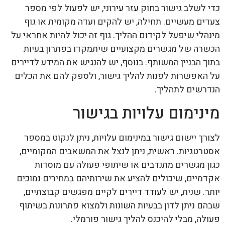
כדי לשלב גישור בחוק עזר עירוני, יש לפעול לפי מספר
צעדים מעשיים. תחילה, יש להקים ועדה מקומית או גוף
מינהלי שיפעל לקידום ההליך. גוף זה יכול להיות אחראי על
הכשרה של מגשרים מקצועיים שיתמקדו בפתרון בעיות
בתוך הבניין המשותף. בנוסף, יש להנגיש את המידע לדיירים
על האפשרות לפנות להליך גישור, ולספק להם את הכלים
הנדרשים לתהליך.
מינימום עלויות בגישור
לצורך יישום גישור במינימום עלויות, ניתן לנקוט במספר
אסטרטגיות. ראשית, ניתן לנצל את המשאבים המקומיים,
כגון מגשרים מתנדבים או שיתופי פעולה עם מוסדות
אקדמיים, שיכולים להציע את שירותיהם במחירים נמוכים
יותר. שנית, יש לעודד דיירים לקיים מפגשים קבוצתיים,
שבהם ניתן לדון בבעיות השונות ולמצוא פתרונות בשיתוף
פעולה, מבלי להיכנס להליך גישור פורמלי.