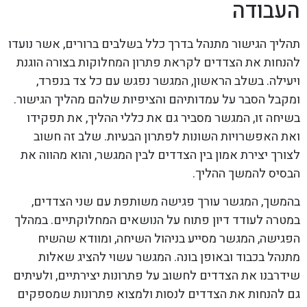
העבודה
תהליך הגישור מתנהל בדרך כלל בשלבים ברורים, אשר נועדו
להנחות את הצדדים לקראת פתרון המחלוקות בצורה הוגנת
ויעילה. בשלב הראשון, המגשר נפגש עם כל צד בנפרד,
ומקבל הסבר על עמדותיהם והציפיות שלהם מהליך הגישור.
בשיחה זו, המגשר מסביר גם את כללי ההליך, את תפקידו
ואת האפשרויות השונות לפתרון הבעיות. שלב זה חשוב
לצורך יצירת אמון בין הצדדים לבין המגשר, והוא מהווה את
הבסיס להמשך ההליך.
בהמשך, המגשר עורך פגישה משותפת עם שני הצדדים,
במטרה לעודד דיון פתוח על הנושאים המחלוקתיים. במהלך
הפגישה, המגשר מסייע בניהול השיחה, ומוודא שהשיח
מתנהל בכבוד ובאופן בונה. המגשר עשוי להציג שאלות
שידרבנו את הצדדים לחשוב על פתרונות יצירתיים, ולעיתים
גם להנחות את הצדדים לנסות ולמצוא פתרונות שמספקים