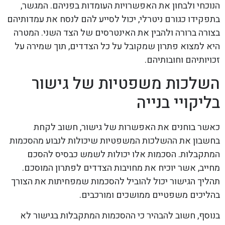
הנוכחי ולבחון את האפשרויות העומדות בפניהם. המגשר,
בתפקידו כגורם ניטרלי, יכול לסייע להם לנסח את עמדותיהם
בצורה ברורה ולהבין את האינטרסים של הצד השני. המטרה
היא למצוא פתרון שמקובל על כל הצדדים, תוך שמירה על
זכויותיהם וחובותיהם.
השלכות משפטיות של גישור
בליקויי בנייה
כאשר בוחנים את האפשרות של גישור, חשוב לקחת
בחשבון את ההשלכות המשפטיות שיכולות לנבוע מהסכמות
המתקבלות. הסכמות אלו יכולות לשמש כבסיס להסכם
מחייב, אשר יוכיח את מחויבות הצדדים לפתרון המוסכם.
תהליך הגישור יכול להוביל להסכמות שמפחיתות את הצורך
בהליכים משפטיים ממושכים ומורכבים.
בנוסף, חשוב להבהיר כי ההסכמות המתקבלות בגישור לא