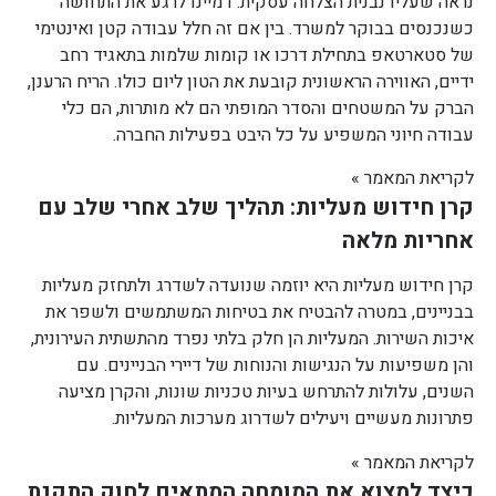
נראה שעליו נבנית הצלחה עסקית. דמיינו לרגע את התחושה
כשנכנסים בבוקר למשרד. בין אם זה חלל עבודה קטן ואינטימי
של סטארטאפ בתחילת דרכו או קומות שלמות בתאגיד רחב
ידיים, האווירה הראשונית קובעת את הטון ליום כולו. הריח הרענן,
הברק על המשטחים והסדר המופתי הם לא מותרות, הם כלי
עבודה חיוני המשפיע על כל היבט בפעילות החברה.
לקריאת המאמר »
קרן חידוש מעליות: תהליך שלב אחרי שלב עם
אחריות מלאה
קרן חידוש מעליות היא יוזמה שנועדה לשדרג ולתחזק מעליות
בבניינים, במטרה להבטיח את בטיחות המשתמשים ולשפר את
איכות השירות. המעליות הן חלק בלתי נפרד מהתשתית העירונית,
והן משפיעות על הנגישות והנוחות של דיירי הבניינים. עם
השנים, עלולות להתרחש בעיות טכניות שונות, והקרן מציעה
פתרונות מעשיים ויעילים לשדרוג מערכות המעליות.
לקריאת המאמר »
כיצד למצוא את המומחה המתאים לחוק התקנת