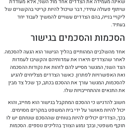
שאינה מעמידה את הצדדים אחד מול השני, אלא מעודדת
שיתוף פעולה עתידי, דבר שיכול להיות קריטי בהקשרים של
ליקויי בנייה, בהם הצדדים עשויים להמשיך לעבוד יחד
בעתיד.
הסכמות והסכמים בגישור
אחד מהשלבים המהותיים בהליך הגישור הוא הגעה להסכמה.
לאחר שהצדדים תיארו את עמדותיהם והקשיבו לעמדות
הצד השני, המגשר מסייע להם לזהות את נקודות ההסכמה
ואת האפשרויות לפתרון. כאשר הצדדים מצליחים להגיע
להסכמות, המגשר עורך את ההסכם בכתב, כך שכל צד מבין
את התנאים וההתחייבויות שלו.
חשוב להדגיש כי ההסכם המתקבל בגישור הוא מחייב, והוא
יכול להיות מאושר על ידי בית המשפט במקרים מסוימים.
בכך, הצדדים יכולים להיות בטוחים שההסכם שנחתם יש לו
תוקף משפטי, ובכך נמנע הצורך בהליכים נוספים. הסכמות