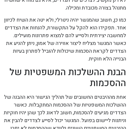
לא רק מקשיב לצרכים של הצדדים, אלא גם מוודא שהשיח
מתנהל בצורה מכובדת ומכילה.
כמו כן, חשוב שהמגשר יהיה ניטרלי, ולא יטה את השיח לכיוון
אחד. תפקידו הוא להקל על התקשורת, להנחות את הצדדים
למחשבה יצירתית ולסייע להם למצוא פתרונות מועילים.
כאשר המגשר מצליח ליצור אווירה של אמון, ניתן להניע את
הצדדים לקראת הסכמות שיכולות להוביל לפתרון בעיות
הבנייה הלא חוקית.
הבנת ההשלכות המשפטיות של
ההסכמות
אחת מההיבטים החשובים של תהליך הגישור היא ההבנה של
ההשלכות המשפטיות של ההסכמות המתקבלות. כאשר
הצדדים מגיעים להסכמות, חשוב לדאוג לכך שהן יהיו חוקיות
וניתנות ליישום בפועל. המגשר יכול לסייע לצדדים להבין את
ההיבטים המשפטיים השונים ולוודא שההסכמות לא יפרו