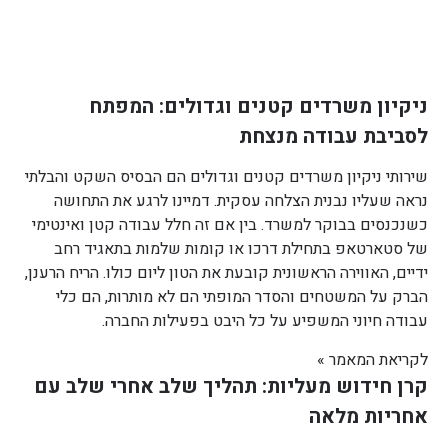
ניקיון משרדים קטנים וגדולים: המפתח
לסביבת עבודה מנצחת
שירותי ניקיון משרדים קטנים וגדולים הם הבסיס השקט והבלתי
נראה שעליו נבנית הצלחה עסקית. דמיינו לרגע את התחושה
כשנכנסים בבוקר למשרד. בין אם זה חלל עבודה קטן ואינטימי
של סטארטאפ בתחילת דרכו או קומות שלמות בתאגיד רחב
ידיים, האווירה הראשונית קובעת את הטון ליום כולו. הריח הרענן,
הברק על המשטחים והסדר המופתי הם לא מותרות, הם כלי
עבודה חיוני המשפיע על כל היבט בפעילות החברה.
לקריאת המאמר »
קרן חידוש מעליות: תהליך שלב אחרי שלב עם
אחריות מלאה