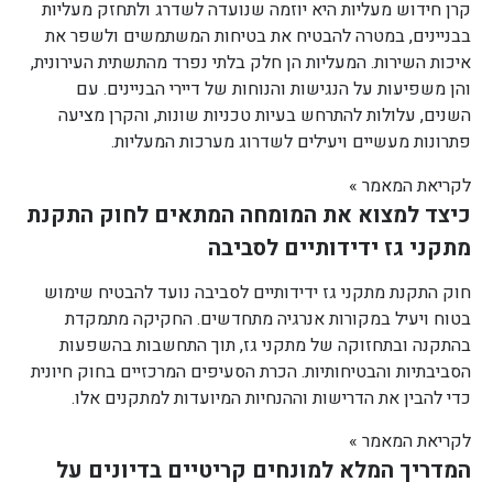
קרן חידוש מעליות היא יוזמה שנועדה לשדרג ולתחזק מעליות
בבניינים, במטרה להבטיח את בטיחות המשתמשים ולשפר את
איכות השירות. המעליות הן חלק בלתי נפרד מהתשתית העירונית,
והן משפיעות על הנגישות והנוחות של דיירי הבניינים. עם
השנים, עלולות להתרחש בעיות טכניות שונות, והקרן מציעה
פתרונות מעשיים ויעילים לשדרוג מערכות המעליות.
לקריאת המאמר »
כיצד למצוא את המומחה המתאים לחוק התקנת
מתקני גז ידידותיים לסביבה
חוק התקנת מתקני גז ידידותיים לסביבה נועד להבטיח שימוש
בטוח ויעיל במקורות אנרגיה מתחדשים. החקיקה מתמקדת
בהתקנה ובתחזוקה של מתקני גז, תוך התחשבות בהשפעות
הסביבתיות והבטיחותיות. הכרת הסעיפים המרכזיים בחוק חיונית
כדי להבין את הדרישות וההנחיות המיועדות למתקנים אלו.
לקריאת המאמר »
המדריך המלא למונחים קריטיים בדיונים על