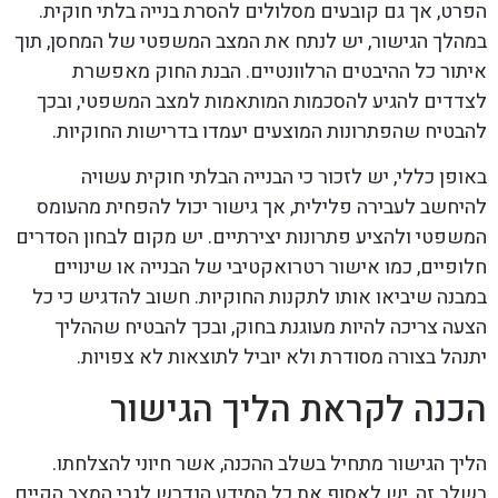
הפרט, אך גם קובעים מסלולים להסרת בנייה בלתי חוקית.
במהלך הגישור, יש לנתח את המצב המשפטי של המחסן, תוך
איתור כל ההיבטים הרלוונטיים. הבנת החוק מאפשרת
לצדדים להגיע להסכמות המותאמות למצב המשפטי, ובכך
להבטיח שהפתרונות המוצעים יעמדו בדרישות החוקיות.
באופן כללי, יש לזכור כי הבנייה הבלתי חוקית עשויה
להיחשב לעבירה פלילית, אך גישור יכול להפחית מהעומס
המשפטי ולהציע פתרונות יצירתיים. יש מקום לבחון הסדרים
חלופיים, כמו אישור רטרואקטיבי של הבנייה או שינויים
במבנה שיביאו אותו לתקנות החוקיות. חשוב להדגיש כי כל
הצעה צריכה להיות מעוגנת בחוק, ובכך להבטיח שההליך
יתנהל בצורה מסודרת ולא יוביל לתוצאות לא צפויות.
הכנה לקראת הליך הגישור
הליך הגישור מתחיל בשלב ההכנה, אשר חיוני להצלחתו.
בשלב זה, יש לאסוף את כל המידע הנדרש לגבי המצב הקיים