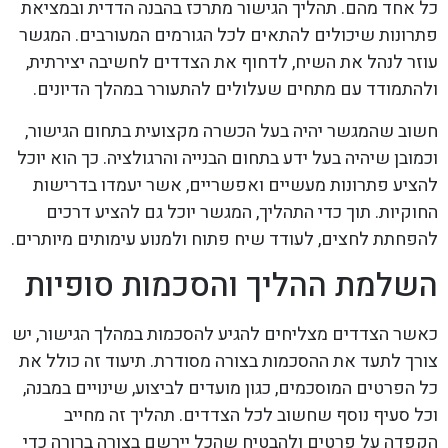
כל אחד מהם. תהליך הגישור מתרכז בהבנה הדדית ובמציאת
פתרונות שיכולים להתאים לכל הגורמים המעורבים. המגשר
עוזר לנהל את השיח, לדחוף את הצדדים לחשיבה יצירתית,
ולהתמודד עם מתחים שעלולים להתעורר במהלך הדיונים.
חשוב שהמגשר יהיה בעל הכשרה מקצועית בתחום הגישור,
וכמובן שיהיה בעל ידע בתחום הבנייה והרגולציה. כך הוא יוכל
להציע פתרונות מעשיים ואפשריים, אשר יעמדו בדרישות
החוקיות. תוך כדי התהליך, המגשר יוכל גם להציע דרכים
להפחתת לחצים, לעודד שיח פתוח ולמנוע עימותים מיותרים.
השלמת ההליך והסכמות סופיות
כאשר הצדדים מצליחים להגיע להסכמות במהלך הגישור, יש
צורך לתעד את ההסכמות בצורה מסודרת. תיעוד זה כולל את
כל הפרטים המוסכמים, כגון מועדים לביצוע, שינויים במבנה,
וכל סעיף נוסף שחשוב לכל הצדדים. תהליך זה מחייב
הקפדה על פרטים ולהבטיח שהכל יירשם בצורה ברורה כדי