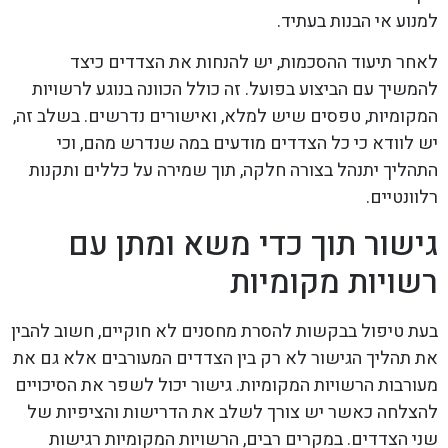
למנוע אי הבנות בעתיד.
לאחר תיעוד ההסכמות, יש להנחות את הצדדים כיצד
להמשיך עם הביצוע בפועל. זה כולל הכוונה בנוגע לרשויות
המקומיות, טפסים שיש למלא, ואישורים נדרשים. בשלב זה,
יש לוודא כי כל הצדדים מודעים במה שנדרש מהם, וכי
התהליך יתנהל בצורה חלקה, תוך שמירה על כללים ותקנות
רלוונטיים.
גישור תוך כדי משא ומתן עם
רשויות מקומיות
בעת טיפול בבקשות להסרת מחסנים לא חוקיים, חשוב להבין
את תהליך הגישור לא רק בין הצדדים המעורבים אלא גם את
מעורבות הרשויות המקומיות. גישור יכול לשפר את הסיכויים
להצלחה כאשר יש צורך לשלב את הדרישות והציפיות של
שני הצדדים. במקרים רבים, הרשויות המקומיות רגישות