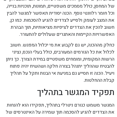
של המחסן, כולל מסמכים משפטיים, תמונות, תוכניות בנייה,
וכל חומר רלוונטי נוסף. הכנה יסודית תאפשר למגשר להבין
את המצב לעומק ולסייע לצדדים להגיע להסכמות. כמו כן,
חשוב להכין את הצדדים לציפיות מציאותיות, תוך הבהרת
האפשרויות הקיימות והאתגרים שעלולים להתעורר.
כחלק מההכנה, יש גם לקבוע את מי יכלול המפגש. חשוב
לכלול את כל הגורמים המעורבים, כולל בעלי הנכס, נציגי
הרשות המקומית, ומומחים משפטיים במידת הצורך. כך ניתן
להבטיח שההליך יתנהל בצורה חלקה ושהשיח יהיה פתוח
ויעיל. הכנה זו תסייע גם במניעת אי הבנות ותקל על תהליך
קבלת ההחלטות.
תפקיד המגשר בתהליך
המגשר משמש כגורם ניטרלי בתהליך, תפקידו הוא להנחות
את הצדדים להגיע להסכמה תוך שמירה על האינטרסים של