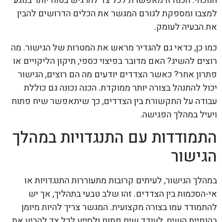
הנוכחי. הכנה זו מאפשרת לכל צד להרגיש בטוח יותר בנוגע
למצבו ומספקת לגורם המגשר את הכלים הדרושים להבין
את הבעיה לעומק.
כמו כן, כדאי גם להגדיר מראש את המטרות של הגישור. מה
רוצים להשיג? האם מדובר בפיצוי כספי, תיקון הליקויים או
פתרון אחר? כאשר הצדדים יודעים מה הם רוצים, הגישור
יכול להתנהל בצורה יותר ממוקדת. הכנה נכונה גם כוללת
עבודה על התקשורת בין הצדדים, כך שיתאפשר שיח פתוח
ויעיל במהלך הפגישה.
התמודדות עם התנגדויות במהלך
הגישור
במהלך הגישור, לעיתים קרובות מתעוררות התנגדויות או
אי-הסכמות בין הצדדים. זהו שלב טבעי בתהליך, אך יש
להתמודד עמו בצורה מקצועית. המגשר צריך להיות מיומן
בהנחיית השיח, לעודד שיח פתוח ולסייע לכל צד להביע את