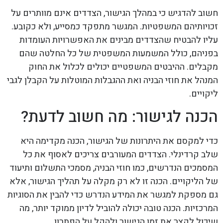
חשוב להדגיש כי במהלך הגישור, הצדדים אינם מוותרים על
זכויותיהם המשפטיות. המגשר מתפקד כמסייע, ולא כקובע.
עליו להבטיח שהצדדים מבינים את האפשרויות העומדות
בפניהם, כולל המשמעות המשפטית של כל החלטה שהם
מקבלים. ההיבטים המשפטיים יכולים לכלול את החוק
המנהל את חוזי הבניה ואת ההגבלות המוטלות על הקבלן לגבי
ליקויים.
הכנה לגישור: מה חשוב לדעת?
כדי למקסם את היתרונות של הגישור, הכנה מקדימה היא
שלב קרדינלי. הצדדים המעורבים צריכים לאסוף את כל
המסמכים הנדרשים, כמו חוזי הבניה, מסמכי התשלום ותיעוד
של הליקויים. הכנה זו לא רק מקלה על תהליך הגישור, אלא
גם מספקת למגשר את המידע הנדרש כדי להבין את הסוגיות
המרכזיות. הכנה טובה יכולה להוביל לדיון ממוקד יותר, מה
שיכול לקצר את זמן הגישור ולהקל על הפתרון.