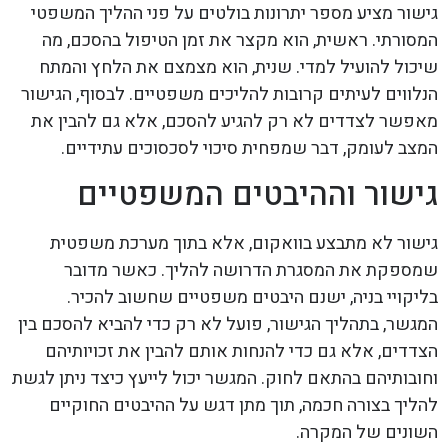
גישור מציע מספר יתרונות בולטים על פני ההליך המשפטי
המסורתי. ראשית, הוא מקצר את זמן הטיפול בהסכם, מה
שיכול להועיל למדי. שנית, הוא מצמצם את הלחץ והמתח
הנלווים לעיתים קרובות להליכים משפטיים. לבסוף, הגישור
מאפשר לצדדים לא רק להגיע להסכם, אלא גם להבין את
המצב לעומק, דבר שמפחית סיכוי לסכסוכים עתידיים.
גישור וההיבטים המשפטיים
גישור לא מתבצע בוואקום, אלא בתוך מערכת משפטית
שמספקת את המסגרת הדרושה להליך. כאשר מדובר
בליקויי בניה, ישנם היבטים משפטיים שחשוב להכיר.
המגשר, בתהליך הגישור, פועל לא רק כדי להביא להסכם בין
הצדדים, אלא גם כדי להנחות אותם להבין את זכויותיהם
וחובותיהם בהתאם לחוק. המגשר יכול לייעץ כיצד ניתן לגשת
להליך בצורה חכמה, תוך מתן דגש על ההיבטים החוקיים
השונים של המקרה.