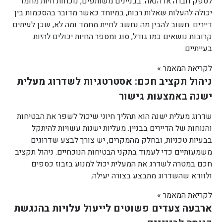
לספק חברה או הנאה. בבניינים משותפים, נוכחות חיות מחמד
יכולה להעלות שאלות רבות, במיוחד כאשר מדובר בהסכמות בין
דיירים. חשוב להבין מה נחשב לחיית מחמד ומה לא, שכן לעיתים
קרובות נושאים כמו גודל, סוג ומספר החיות יכולים להיות
בעייתיים.
לקריאת המאמר »
ניהול תקציב חכם: אסטרטגיות לשדרוג מעלית
ישנה באמצעות גישור
שדרוג מעלית ישנה הוא תהליך חיוני שיכול לשפר את הבטיחות
והנוחות של הדיירים בבניין. מעליות ישנות עשויות להיתקל
בבעיות טכניות, ובחלק מהמקרים, יש צורך לבצע שדרוגים
משמעותיים כדי לעמוד בתקני הבטיחות הנוכחיים. ניהול תקציב
חכם במטרה לשדרג את המעלית יכול למנוע בזבוז כספים
ולוודא שהשדרוג מתבצע בצורה יעילה.
לקריאת המאמר »
ארבעה צעדים פשוטים לייעול עלויות בהנגשת