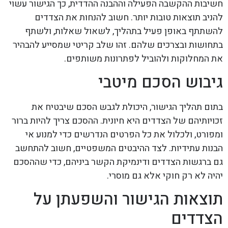
חשיבות ההקשבה הפעילה וההבנה ההדדית, כך הגישור עשוי
להניב תוצאות טובות יותר. חשוב להנחות את הצדדים
להשתתף באופן פעיל בתהליך, לשאול שאלות, ולשתף
בתחושות ובצרכים שלהם. זהו שלב קריטי שמסייע להבהיר
את המחלוקות ולהוביל לפתרונות משותפים.
גיבוש הסכם מיטבי
בתום תהליך הגישור, היכולת לגבש הסכם שיבטיח את
זכויותיהם של הצדדים היא חיונית. ההסכם צריך להיות ברור
ומפורט, ולכלול את כל הפרטים הנדרשים כדי למנוע אי
הבנות עתידיות. לצד ההיבטים המשפטיים, חשוב להתחשב
גם ברגשות הצדדים ודינמיקת הקשר ביניהם, כדי שההסכם
יהיה לא רק חוקי אלא גם מוסרי.
תוצאות הגישור והשפעתן על
הצדדים