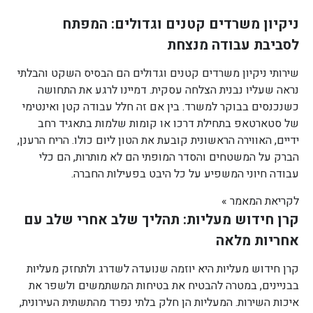
ניקיון משרדים קטנים וגדולים: המפתח
לסביבת עבודה מנצחת
שירותי ניקיון משרדים קטנים וגדולים הם הבסיס השקט והבלתי
נראה שעליו נבנית הצלחה עסקית. דמיינו לרגע את התחושה
כשנכנסים בבוקר למשרד. בין אם זה חלל עבודה קטן ואינטימי
של סטארטאפ בתחילת דרכו או קומות שלמות בתאגיד רחב
ידיים, האווירה הראשונית קובעת את הטון ליום כולו. הריח הרענן,
הברק על המשטחים והסדר המופתי הם לא מותרות, הם כלי
עבודה חיוני המשפיע על כל היבט בפעילות החברה.
לקריאת המאמר »
קרן חידוש מעליות: תהליך שלב אחרי שלב עם
אחריות מלאה
קרן חידוש מעליות היא יוזמה שנועדה לשדרג ולתחזק מעליות
בבניינים, במטרה להבטיח את בטיחות המשתמשים ולשפר את
איכות השירות. המעליות הן חלק בלתי נפרד מהתשתית העירונית,