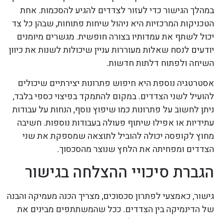
במהלך הגישור כדי לעזור לצדדים להגיע להסכמות. אחת
הטכניקות המרכזיות היא ניהול שיחות פתוחות, שבהן כל צד
יכול לשתף את עמדותיו בצורה חופשית. מגשרים מיומנים
יודעים לנסח שאלות מעוררות עניין שיכולות לשנות את כיוון
השיחה ולפתוח דלתות חדשות.
אסטרטגיה נוספת היא חיפוש פתרונות יצירתיים שיכולים
להועיל לשני הצדדים. במקום להתמקד בפיצוי כספי בלבד,
ניתן לחשוב על פתרונות כמו שיפוץ נוסף, הנחות על עבודות
עתידיות או אפילו שיתוף פעולה בעבודות נוספות. חשיבה
מחוץ לקופסה יכולה להוביל לתוצאה שמספקת את שני
הצדדים ומפחיתה את הלחץ שנוצר מהסכסוך.
הגברת סיכויי ההצלחה בגישור
גישור, כאמצעי לפתרון סכסוכים, מצריך הכנה מעמיקה והבנה
של הדינמיקה בין הצדדים. ככל שהמשתתפים מבינים את