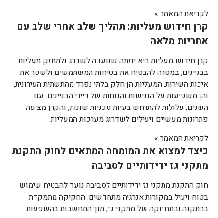
לקריאת המאמר »
קרן חידוש מעליות: תהליך שלב אחרי שלב עם
אחריות מלאה
קרן חידוש מעליות היא יוזמה שנועדה לשדרג ולתחזק מעליות
בבניינים, במטרה להבטיח את בטיחות המשתמשים ולשפר את
איכות השירות. המעליות הן חלק בלתי נפרד מהתשתית העירונית,
והן משפיעות על הנגישות והנוחות של דיירי הבניינים. עם
השנים, עלולות להתרחש בעיות טכניות שונות, והקרן מציעה
פתרונות מעשיים ויעילים לשדרוג מערכות המעליות.
לקריאת המאמר »
כיצד למצוא את המומחה המתאים לחוק התקנת
מתקני גז ידידותיים לסביבה
חוק התקנת מתקני גז ידידותיים לסביבה נועד להבטיח שימוש
בטוח ויעיל במקורות אנרגיה מתחדשים. החקיקה מתמקדת
בהתקנה ובתחזוקה של מתקני גז, תוך התחשבות בהשפעות