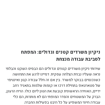
ניקיון משרדים קטנים וגדולים: המפתח
לסביבת עבודה מנצחת
שירותי ניקיון משרדים קטנים וגדולים הם הבסיס השקט והבלתי
נראה שעליו נבנית הצלחה עסקית. דמיינו לרגע את התחושה
כשנכנסים בבוקר למשרד. בין אם זה חלל עבודה קטן ואינטימי
של סטארטאפ בתחילת דרכו או קומות שלמות בתאגיד רחב
ידיים, האווירה הראשונית קובעת את הטון ליום כולו. הריח הרענן,
הברק על המשטחים והסדר המופתי הם לא מותרות, הם כלי
עבודה חיוני המשפיע על כל היבט בפעילות החברה.