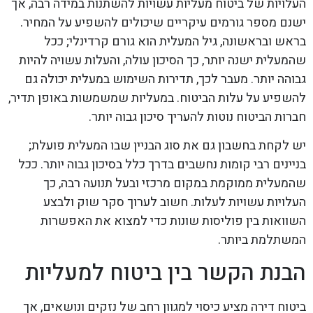
העלויות של ביטוח מעליות עשויות להשתנות במידה רבה, אך
ישנם מספר גורמים עיקריים שיכולים להשפיע על המחיר.
בראש ובראשונה, גיל המעלית הוא גורם קרדינלי; ככל
שהמעלית ישנה יותר, כך הסיכון עולה, והעלות עשויה להיות
גבוהה יותר. מעבר לכך, תדירות השימוש במעלית יכולה גם
להשפיע על עלות הביטוח. במעליות שמשמשות באופן תדיר,
חברות הביטוח נוטות להעריך סיכון גבוה יותר.
יש לקחת בחשבון גם את סוג הבניין שבו המעלית פועלת;
בניינים רבי קומות נחשבים בדרך כלל בסיכון גבוה יותר. ככל
שהמעלית ממוקמת במקום מרכזי ובעל תנועה רבה, כך
העלויות עשויות לעלות. חשוב לערוך סקר שוק ולבצע
השוואות בין פוליסות שונות כדי למצוא את האפשרות
המשתלמת ביותר.
הבנת הקשר בין ביטוח למעליות
ביטוח דירה מציע כיסוי למגוון רחב של נזקים ונושאים, אך