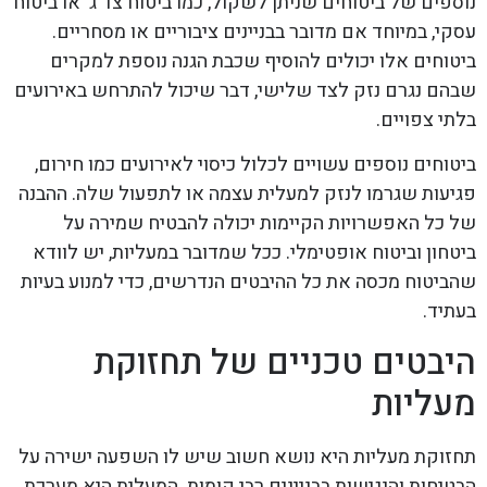
נוספים של ביטוחים שניתן לשקול, כמו ביטוח צד ג' או ביטוח
עסקי, במיוחד אם מדובר בבניינים ציבוריים או מסחריים.
ביטוחים אלו יכולים להוסיף שכבת הגנה נוספת למקרים
שבהם נגרם נזק לצד שלישי, דבר שיכול להתרחש באירועים
בלתי צפויים.
ביטוחים נוספים עשויים לכלול כיסוי לאירועים כמו חירום,
פגיעות שגרמו לנזק למעלית עצמה או לתפעול שלה. ההבנה
של כל האפשרויות הקיימות יכולה להבטיח שמירה על
ביטחון וביטוח אופטימלי. ככל שמדובר במעליות, יש לוודא
שהביטוח מכסה את כל ההיבטים הנדרשים, כדי למנוע בעיות
בעתיד.
היבטים טכניים של תחזוקת
מעליות
תחזוקת מעליות היא נושא חשוב שיש לו השפעה ישירה על
הבטיחות והנגישות בבניינים רבי קומות. המעלית היא מערכת