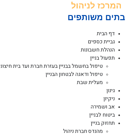
לג
תוכן
דף הבית
גביית כספים
הנהלת חשבונות
תפעול בניין
טיפול בחשמל בבניין בעזרת חברת ועד בית חיצוני
טיפול ודאגה לבטחון הבניין
מעלית שבת
גינון
ניקיון
אב ושמירה
ביטוח לבניין
תחזוק בניין
מהנדס חברת ניהול