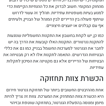
המקומית, רישיונות בנייה, והיתרים נוספים שיכולים לנבוע
מהחוק המקומי. חשוב לבדוק את כל ההנחיות הקיימות כדי
למנוע בעיות משפטיות עתידיות. תהליך זה עשוי לדרוש
שיתוף פעולה בין הדיירים לבין המנהל של הבניין, ולעיתים
אף עם קבלנים או יועצים חיצוניים.
כמו כן, יש לקחת בחשבון את התקנות החשמליות שנוגעות
להתקנת גנרטורים. התקנות האלו קובעות את הדרך בה יש
לחבר את הגנרטור למערכות החשמל בבניין, כמו גם את כללי
הבטיחות הנדרשים. התאמה לתקנות אלו לא רק מבטיחה את
הבטיחות של הדיירים אלא גם מקטינה את הסיכון לתקלות
עתידיות.
הכשרת צוות תחזוקה
אחת מההיבטים החשובים ביותר של תחזוקת גנרטור חירום
היא הכשרת צוות המתחזק את המערכת. צוות זה צריך להיות
מיומן ומנוסה בהפעלת הגנרטור, בתחזוקה שוטפת ובזיהוי