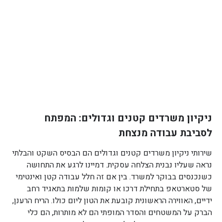
ניקיון משרדים קטנים וגדולים: המפתח
לסביבת עבודה מנצחת
שירותי ניקיון משרדים קטנים וגדולים הם הבסיס השקט והבלתי
נראה שעליו נבנית הצלחה עסקית. דמיינו לרגע את התחושה
כשנכנסים בבוקר למשרד. בין אם זה חלל עבודה קטן ואינטימי
של סטארטאפ בתחילת דרכו או קומות שלמות בתאגיד רחב
ידיים, האווירה הראשונית קובעת את הטון ליום כולו. הריח הרענן,
הברק על המשטחים והסדר המופתי הם לא מותרות, הם כלי