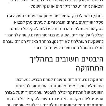
הוצאות אחרות, כמו נזקי מים או נזקי חשמל.
בנוסף, כדאי לבדוק אפשרויות מימון או שיתופי פעולה עם
ספקי שירותים בתחום הגנרטורים. לעיתים ניתן למצוא
עסקאות משתלמות או הנחות שיכולות להקל על העומס
הכלכלי על הדיירים. השקעה בגנרטור חירום עשויה להתברר
כהשקעה משתלמת לאורך זמן, במיוחד באזורי מגורים שבהם
תקלות חשמל מתרחשות לעיתים קרובות.
היבטים חשובים בתהליך
התחזוקה
תחזוקת גנרטור חירום נחשבת לגורם מכריע במערכת
החשמלית של בניינים משותפים. התייחסות להיבטים
השונים של התחזוקה יכולה להבטיח שהגנרטור יפעל בצורה
אופטימלית במקרים של חירום. חשוב להקפיד על בדיקות
תקופתיות, החלפת שמנים ופילטרים, וכן לוודא שהמכשור