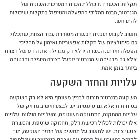
תקלות. הכשרה זו כוללת הכרת המערכות השונות של
הגנרטור, הבנת תהליכי ההפעלה והטיפול בתקלות שיכולות
להתרחש.
חשוב לקבוע תוכנית הכשרה מסודרת עבור הצוות, שתכלול
גם סימולציות של תקלות אפשריות ואימון על תהליכי
הפעלה חירום. הכשרה זו לא רק מגדילה את הידע של הצוות
אלא גם מבטיחה שהגנרטור יופעל בצורה היעילה והבטוחה
ביותר בזמן אמת.
עלויות והחזר השקעה
השקעה בגנרטור חירום לבניין משותף היא לא רק השקעה
בטיחותית אלא גם פיננסית. יש לבצע חישוב מדויק של
עלויות ההתקנה, התחזוקה השוטפת, והעלויות הנלוות. עלויות
אלו יכולות לכלול רכישת דלק, תחזוקה שוטפת, והכשרת
אנשי צוות. יש לחשוב על תחשיב של החזר השקעה, תוך
לקיחה בחשבון של תרחישים שבהם הגנרטור עשוי לחסוך