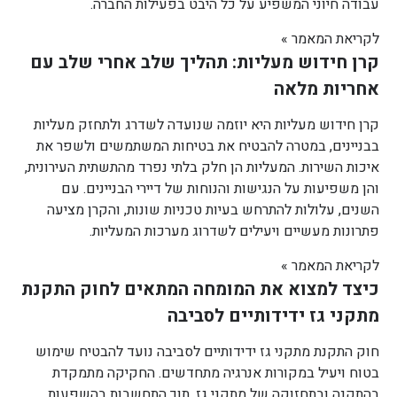
עבודה חיוני המשפיע על כל היבט בפעילות החברה.
לקריאת המאמר »
קרן חידוש מעליות: תהליך שלב אחרי שלב עם
אחריות מלאה
קרן חידוש מעליות היא יוזמה שנועדה לשדרג ולתחזק מעליות
בבניינים, במטרה להבטיח את בטיחות המשתמשים ולשפר את
איכות השירות. המעליות הן חלק בלתי נפרד מהתשתית העירונית,
והן משפיעות על הנגישות והנוחות של דיירי הבניינים. עם
השנים, עלולות להתרחש בעיות טכניות שונות, והקרן מציעה
פתרונות מעשיים ויעילים לשדרוג מערכות המעליות.
לקריאת המאמר »
כיצד למצוא את המומחה המתאים לחוק התקנת
מתקני גז ידידותיים לסביבה
חוק התקנת מתקני גז ידידותיים לסביבה נועד להבטיח שימוש
בטוח ויעיל במקורות אנרגיה מתחדשים. החקיקה מתמקדת
בהתקנה ובתחזוקה של מתקני גז, תוך התחשבות בהשפעות