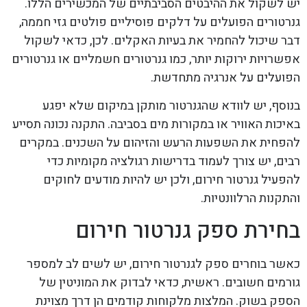
יש לשקול את ההיבטים הסביבתיים של המכשירים הללו.
גנרטורים הפועלים על דלקים פוסיליים פולטים גזי חממה,
דבר שיכול להחמיר את בעיות האקלים. לכן, כדאי לשקול
אפשרויות ירוקות יותר, כמו גנרטורים חשמליים או גנרטורים
הפועלים על אנרגיה מתחדשת.
בנוסף, יש לוודא שהגנרטור מותקן במיקום שלא יפגע
באיכות האוויר או במקורות מים בסביבה. התקנה נכונה תסייע
להפחית את השפעות הרעש והזיהום על השכנים. במקרים
רבים, יש צורך לעמוד בדרישות רגולציה מקומיות כדי
להפעיל גנרטור חירום, ולכן יש להיות מודעים לחוקים
והתקנות הרלוונטיות.
בחירת ספק גנרטור חירום
כאשר בוחרים ספק לגנרטור חירום, יש לשים לב למספר
גורמים חשובים. ראשית, כדאי לבדוק את המוניטין של
הספק בשוק. המלצות מלקוחות קודמים הן דרך מצוינת