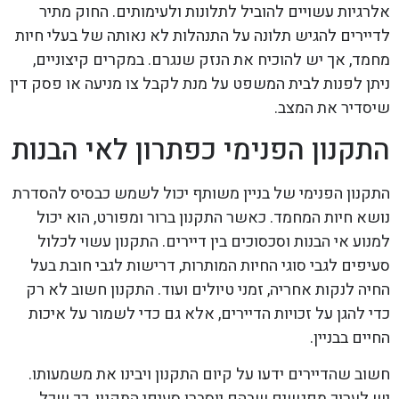
אלרגיות עשויים להוביל לתלונות ולעימותים. החוק מתיר
לדיירים להגיש תלונה על התנהלות לא נאותה של בעלי חיות
מחמד, אך יש להוכיח את הנזק שנגרם. במקרים קיצוניים,
ניתן לפנות לבית המשפט על מנת לקבל צו מניעה או פסק דין
שיסדיר את המצב.
התקנון הפנימי כפתרון לאי הבנות
התקנון הפנימי של בניין משותף יכול לשמש כבסיס להסדרת
נושא חיות המחמד. כאשר התקנון ברור ומפורט, הוא יכול
למנוע אי הבנות וסכסוכים בין דיירים. התקנון עשוי לכלול
סעיפים לגבי סוגי החיות המותרות, דרישות לגבי חובת בעל
החיה לנקות אחריה, זמני טיולים ועוד. התקנון חשוב לא רק
כדי להגן על זכויות הדיירים, אלא גם כדי לשמור על איכות
החיים בבניין.
חשוב שהדיירים ידעו על קיום התקנון ויבינו את משמעותו.
יש לערוך מפגשים שבהם יוסברו סעיפי התקנון, כך שכל