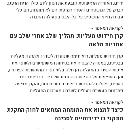
ידיים, האווירה הראשונית קובעת את הטון ליום כולו. הריח הרענן,
הברק על המשטחים והסדר המופתי הם לא מותרות, הם כלי
עבודה חיוני המשפיע על כל היבט בפעילות החברה.
לקריאת המאמר »
קרן חידוש מעליות: תהליך שלב אחרי שלב עם
אחריות מלאה
קרן חידוש מעליות היא יוזמה שנועדה לשדרג ולתחזק מעליות
בבניינים, במטרה להבטיח את בטיחות המשתמשים ולשפר את
איכות השירות. המעליות הן חלק בלתי נפרד מהתשתית העירונית,
והן משפיעות על הנגישות והנוחות של דיירי הבניינים. עם
השנים, עלולות להתרחש בעיות טכניות שונות, והקרן מציעה
פתרונות מעשיים ויעילים לשדרוג מערכות המעליות.
לקריאת המאמר »
כיצד למצוא את המומחה המתאים לחוק התקנת
מתקני גז ידידותיים לסביבה