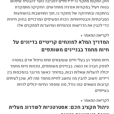
חוק התקנת מתקני גז ידידותיים לסביבה נועד להבטיח שימוש
בטוח ויעיל במקורות אנרגיה מתחדשים. החקיקה מתמקדת
בהתקנה ובתחזוקה של מתקני גז, תוך התחשבות בהשפעות
הסביבתיות והבטיחותיות. הכרת הסעיפים המרכזיים בחוק חיונית
כדי להבין את הדרישות וההנחיות המיועדות למתקנים אלו.
לקריאת המאמר »
המדריך המלא למונחים קריטיים בדיונים על
חיות מחמד בבניינים משותפים
חיות מחמד הן בעלי חיים שנמצאים תחת טיפול אדם במטרה
לספק חברה או הנאה. בבניינים משותפים, נוכחות חיות מחמד
יכולה להעלות שאלות רבות, במיוחד כאשר מדובר בהסכמות בין
דיירים. חשוב להבין מה נחשב לחיית מחמד ומה לא, שכן לעיתים
קרובות נושאים כמו גודל, סוג ומספר החיות יכולים להיות
בעייתיים.
לקריאת המאמר »
ניהול תקציב חכם: אסטרטגיות לשדרוג מעלית