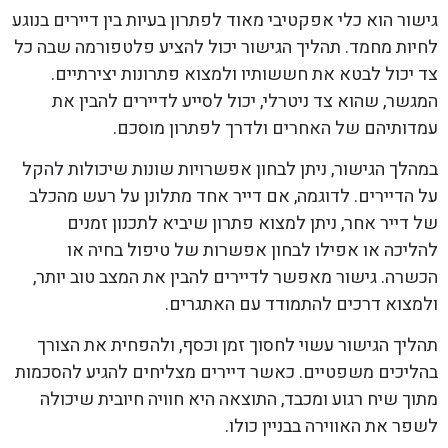
גישור הוא כלי אפקטיבי מאוד לפתרון בעיות בין דיירים בנוגע
לחיות מחמד. תהליך הגישור יכול להציע פלטפורמה שבה כל
צד יכול לבטא את חששותיו ולמצוא פתרונות יצירתיים.
המגשר, שהוא צד ניטרלי, יכול לסייע לדיירים להבין את
עמדותיהם של האחרים ולדרך לפתרון מוסכם.
במהלך הגישור, ניתן לבחון אפשרויות שונות שיכולות להקל
על הדיירים. לדוגמה, אם דייר אחד מתלונן על רעש מהכלב
של דייר אחר, ניתן למצוא פתרון שיביא לתכנון זמנים
להליכה או אפילו לבחון אפשרות של טיפול בחיה או
הכשרה. גישור מאפשר לדיירים להבין את המצב טוב יותר,
ולמצוא דרכים להתמודד עם האתגרים.
תהליך הגישור עשוי לחסוך זמן וכסף, ולהפחית את הצורך
בהליכים משפטיים. כאשר דיירים מצליחים להגיע להסכמות
מתוך שיח רגוע ומכבד, התוצאה היא חוויה חיובית שיכולה
לשפר את האווירה בבניין כולו.