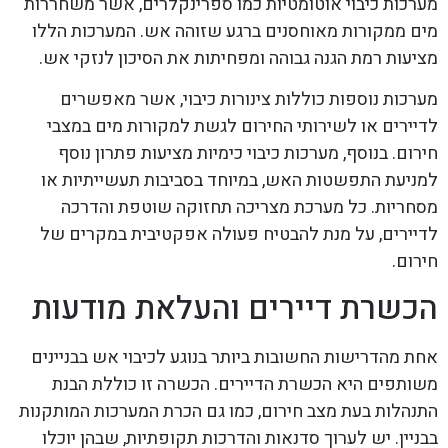
מערכות כיבוי אוטומטיות כמו ספרינקלרים, אשר משחררות
מים ממקורות מאוחסנים ברגע שזוהה אש. המערכות הללו
מציעות רמת הגנה גבוהה ומפחיתות את הסיכון לנזקי אש.
מערכות נוספות כוללות צינורות כיבוי, אשר מאפשרים
לדיירים או לשירותי החירום לגשת למקורות מים במצבי
חירום. בנוסף, מערכות כיבוי כימיות מציעות פתרון נוסף
למניעת התפשטות האש, במיוחד בסביבות תעשייתיות או
מסחריות. כל מערכת מצריכה תחזוקה שוטפת והדרכה
לדיירים, על מנת להבטיח פעולה אפקטיבית במקרים של
חירום.
הכשרת דיירים והעלאת מודעות
אחת מהדרישות החשובות ביותר בנוגע לכיבוי אש בבניינים
משותפים היא הכשרת הדיירים. הכשרה זו כוללת הבנת
התנהלות בעת מצב חירום, כמו גם הכרת המערכות המותקנות
בבניין. יש לערוך סדנאות והדרכות תקופתיות, שבהן יוכלו