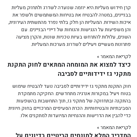
קרן חידוש מעליות היא יוזמה שנועדה לשדרג ולתחזק מעליות
בבניינים, במטרה להבטיח את בטיחות המשתמשים ולשפר את
איכות השירות. המעליות הן חלק בלתי נפרד מהתשתית העירונית,
והן משפיעות על הנגישות והנוחות של דיירי הבניינים. עם
השנים, עלולות להתרחש בעיות טכניות שונות, והקרן מציעה
פתרונות מעשיים ויעילים לשדרוג מערכות המעליות.
לקריאת המאמר »
כיצד למצוא את המומחה המתאים לחוק התקנת
מתקני גז ידידותיים לסביבה
חוק התקנת מתקני גז ידידותיים לסביבה נועד להבטיח שימוש
בטוח ויעיל במקורות אנרגיה מתחדשים. החקיקה מתמקדת
בהתקנה ובתחזוקה של מתקני גז, תוך התחשבות בהשפעות
הסביבתיות והבטיחותיות. הכרת הסעיפים המרכזיים בחוק חיונית
כדי להבין את הדרישות וההנחיות המיועדות למתקנים אלו.
לקריאת המאמר »
המדריך המלא למונחים קריטיים בדיונים על