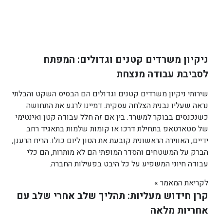
ניקיון משרדים קטנים וגדולים: המפתח
לסביבת עבודה מנצחת
שירותי ניקיון משרדים קטנים וגדולים הם הבסיס השקט והבלתי
נראה שעליו נבנית הצלחה עסקית. דמיינו לרגע את התחושה
כשנכנסים בבוקר למשרד. בין אם זה חלל עבודה קטן ואינטימי
של סטארטאפ בתחילת דרכו או קומות שלמות בתאגיד רחב
ידיים, האווירה הראשונית קובעת את הטון ליום כולו. הריח הרענן,
הברק על המשטחים והסדר המופתי הם לא מותרות, הם כלי
עבודה חיוני המשפיע על כל היבט בפעילות החברה.
לקריאת המאמר »
קרן חידוש מעליות: תהליך שלב אחרי שלב עם
אחריות מלאה