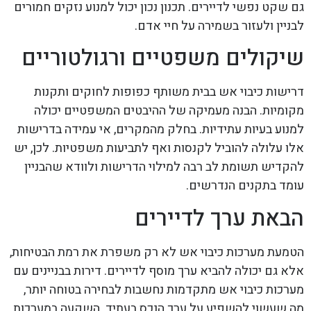
גם שקט נפשי לדיירים. תכנון נכון יכול למנוע נזקים חמורים
לבניין ולעזור בשמירה על חיי אדם.
שיקולים משפטיים ורגולטוריים
דרישות כיבוי אש בבית משותף כפופות לחוקים ותקנות
מקומיות. הבנה מעמיקה של ההיבטים המשפטיים יכולה
למנוע בעיות עתידיות. בחלק מהמקרים, אי עמידה בדרישות
אלו עלולה להוביל לקנסות ואף לתביעות משפטיות. לכן, יש
להקדיש תשומת לב רבה למילוי הדרישות ולוודא שהבניין
עומד בתקנים הנדרשים.
הבאת ערך לדיירים
הטמעת מערכות כיבוי אש לא רק משפרת את רמת הבטיחות,
אלא גם יכולה להביא ערך מוסף לדיירים. דירות בבניינים עם
מערכות כיבוי אש מתקדמות נחשבות לבחירה בטוחה יותר,
מה שעשוי להשפיע על ערך הנכס בעתיד. השקעה במערכות