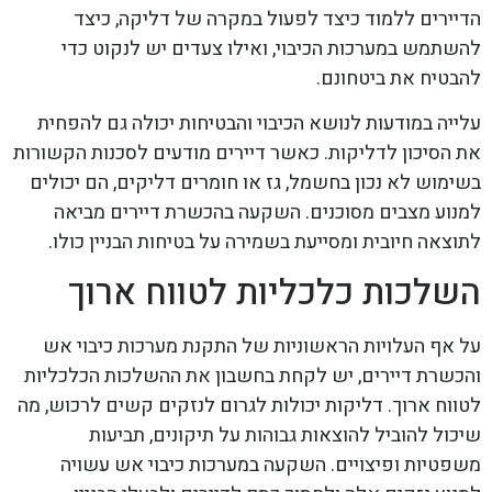
הדיירים ללמוד כיצד לפעול במקרה של דליקה, כיצד
להשתמש במערכות הכיבוי, ואילו צעדים יש לנקוט כדי
להבטיח את ביטחונם.
עלייה במודעות לנושא הכיבוי והבטיחות יכולה גם להפחית
את הסיכון לדליקות. כאשר דיירים מודעים לסכנות הקשורות
בשימוש לא נכון בחשמל, גז או חומרים דליקים, הם יכולים
למנוע מצבים מסוכנים. השקעה בהכשרת דיירים מביאה
לתוצאה חיובית ומסייעת בשמירה על בטיחות הבניין כולו.
השלכות כלכליות לטווח ארוך
על אף העלויות הראשוניות של התקנת מערכות כיבוי אש
והכשרת דיירים, יש לקחת בחשבון את ההשלכות הכלכליות
לטווח ארוך. דליקות יכולות לגרום לנזקים קשים לרכוש, מה
שיכול להוביל להוצאות גבוהות על תיקונים, תביעות
משפטיות ופיצויים. השקעה במערכות כיבוי אש עשויה