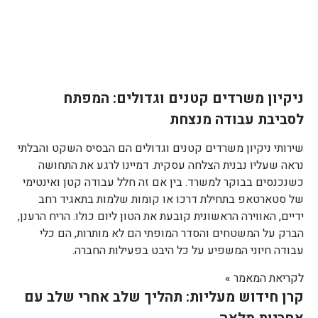
ניקיון משרדים קטנים וגדולים: המפתח
לסביבת עבודה מנצחת
שירותי ניקיון משרדים קטנים וגדולים הם הבסיס השקט והבלתי
נראה שעליו נבנית הצלחה עסקית. דמיינו לרגע את התחושה
כשנכנסים בבוקר למשרד. בין אם זה חלל עבודה קטן ואינטימי
של סטארטאפ בתחילת דרכו או קומות שלמות בתאגיד רחב
ידיים, האווירה הראשונית קובעת את הטון ליום כולו. הריח הרענן,
הברק על המשטחים והסדר המופתי הם לא מותרות, הם כלי
עבודה חיוני המשפיע על כל היבט בפעילות החברה.
לקריאת המאמר »
קרן חידוש מעליות: תהליך שלב אחרי שלב עם