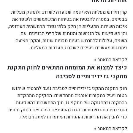
אחריות מלאה
קרן חידוש מעליות היא יוזמה שנועדה לשדרג ולתחזק מעליות
בבניינים, במטרה להבטיח את בטיחות המשתמשים ולשפר את
איכות השירות. המעליות הן חלק בלתי נפרד מהתשתית העירונית,
והן משפיעות על הנגישות והנוחות של דיירי הבניינים. עם
השנים, עלולות להתרחש בעיות טכניות שונות, והקרן מציעה
פתרונות מעשיים ויעילים לשדרוג מערכות המעליות.
לקריאת המאמר »
כיצד למצוא את המומחה המתאים לחוק התקנת
מתקני גז ידידותיים לסביבה
חוק התקנת מתקני גז ידידותיים לסביבה נועד להבטיח שימוש
בטוח ויעיל במקורות אנרגיה מתחדשים. החקיקה מתמקדת
בהתקנה ובתחזוקה של מתקני גז, תוך התחשבות בהשפעות
הסביבתיות והבטיחותיות. הכרת הסעיפים המרכזיים בחוק חיונית
כדי להבין את הדרישות וההנחיות המיועדות למתקנים אלו.
לקריאת המאמר »