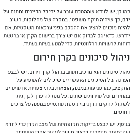
כמו כן, יש לוודא שההסכם עובר על ידי כל הדיירים וחתום על
ידם, כך שיהיה תוקף משפטי. במקרה של מחלוקות, חשוב
להיות מוכנים להציג את ההסכם בפני ערכאות משפטיות, אם
יידרש. כדאי גם לבדוק אם יש צורך ברישום הקרן או בהגשת
דוחות לרשויות הרלוונטיות, כדי למנוע בעיות בעתיד.
ניהול סיכונים בקרן חירום
ניהול סיכונים הוא מרכיב חשוב בניהול קרן חירום. יש לבצע
הערכה של הסיכונים האפשריים שיכולים להשפיע על
התקציב, כמו פגיעות במבנה, הוצאות בלתי צפויות או שינויים
במחירים של שירותים שונים. על מנת להיערך לכך, ניתן
לשקול להקים קרן גיבוי נוספת שתסייע במענה על צרכים
דחופים.
בנוסף, יש לבצע בדיקות תקופתיות של מצב הקרן כדי לוודא
שהכספים מנוצלים כראוי. חשוב לעקוב אחרי השינויים