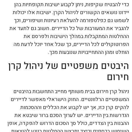
כדי להבטיח שקיפות, ניתן לקבוע ישיבות תקופתיות בהן
יידונו נושאים הקשורים לניהול הקרן. ישיבות אלו יכולות
לשמש גם כפלטפורמה להעלאת רעיונות ושיפורים, וכך
להגביר את המעורבות של כל הדיירים. חשוב גם לתעד את
ההחלטות המתקבלות במהלך הישיבות ולפרסם את
הפרוטוקולים לכל הדיירים, כך שכל אחד יוכל לדעת מה
הוחלט ומהן ההתחייבויות שנובעות מכך.
היבטים משפטיים של ניהול קרן
חירום
ניהול קרן חירום בבית משותף מחייב התחשבות בהיבטים
המשפטיים הרלוונטיים. החוק הישראלי מאפשר לדיירים
להקים קרן כזו, אך יש לקבוע את הכללים וההסכמות
הנדרשות בין הדיירים. יש לערוך הסכם ברור שיבטא את
ההבנות בין הצדדים, כולל סך הסכום הדרוש להפקדה, אופן
השימוש בכספים וכיצד יתבצעו ההחלטות בנוגע להוצאות.