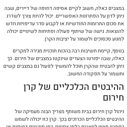
במצבים כאלה, חשוב לקיים אסיפה דחופה של דיירים, שבה
ניתן לדון על הפתרונות האפשריים. יכול להיות צורך לשדרג
את סכום התרומות החודשיות או לקבוע סדר עדיפויות חדש
להוצאות. גישה של שיתוף פעולה ופתיחות לשינויים יכולה
למנוע סכסוכים ולשמור על יציבות הקרן.
בנוסף, קיימת חשיבות רבה בהכנת תוכנית מגירה למקרים
כאלה, שבה יפורטו הצעדים שינקטו במצבים של חירום. כך
ניתן להבטיח שהקרן תוכל להמשיך לפעול גם במצבים קשים
ותשמור על תפקודה החשוב.
ההיבטים הכלכליים של קרן
חירום
ניהול קרן חירום בבית משותף מצריך הבנה מעמיקה של
ההיבטים הכלכליים הכרוכים בכך. קרן כזו יכולה לשמש
כפתרון מצוין למצבים בלתי צפויים, כמו תיקונים דחופים או