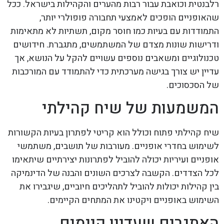
רלבנטית וכואבת עבור רבות מהערים והקהילות בישראל. ככל
שהאופניים הופכים לאמצעי תחבורה פופולרי יותר,
התמודדות עם בעיות כמו חוסר מקום, תשתיות לא מתאימות
ודרישות שונות מצדם של המשתמשים, מתגברת. חידושים
טכנולוגיים ומשאבים נוספים עשויים להקל על הנושא, אך
עדיין יש צורך בגישה מערכתית כדי להתמודד עם המורכבות
של הסכסוכים.
המשמעות של שיח קהילתי
שיח קהילתי פתוח וכולל הוא קריטי לפתרון בעיות הקשורות
לשימוש בחדרי אופניים. מעורבות של תושבים, משתמשי
אופניים ועיריות יכולה להוביל לפתרונות יצירתיים שיתאימו
לכל הצדדים. הקשבה לצרכים השונים והבנה של הדינמיקה
בין קהילות יכולות להוביל לתהליכים חיוביים, שיגבירו את
השימוש באופניים ויקטינו את המתחים הקיימים.
האתגרים שעדיין קיימים