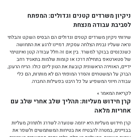
ניקיון משרדים קטנים וגדולים: המפתח
לסביבת עבודה מנצחת
שירותי ניקיון משרדים קטנים וגדולים הם הבסיס השקט והבלתי
נראה שעליו נבנית הצלחה עסקית. דמיינו לרגע את התחושה
כשנכנסים בבוקר למשרד. בין אם זה חלל עבודה קטן ואינטימי
של סטארטאפ בתחילת דרכו או קומות שלמות בתאגיד רחב
ידיים, האווירה הראשונית קובעת את הטון ליום כולו. הריח הרענן,
הברק על המשטחים והסדר המופתי הם לא מותרות, הם כלי
עבודה חיוני המשפיע על כל היבט בפעילות החברה.
לקריאת המאמר »
קרן חידוש מעליות: תהליך שלב אחרי שלב עם
אחריות מלאה
קרן חידוש מעליות היא יוזמה שנועדה לשדרג ולתחזק מעליות
בבניינים, במטרה להבטיח את בטיחות המשתמשים ולשפר את