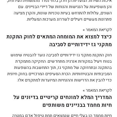
איכות השירות. המעליות הן חלק בלתי נפרד מהתשתית העירונית,
והן משפיעות על הנגישות והנוחות של דיירי הבניינים. עם
השנים, עלולות להתרחש בעיות טכניות שונות, והקרן מציעה
פתרונות מעשיים ויעילים לשדרוג מערכות המעליות.
לקריאת המאמר »
כיצד למצוא את המומחה המתאים לחוק התקנת
מתקני גז ידידותיים לסביבה
חוק התקנת מתקני גז ידידותיים לסביבה נועד להבטיח שימוש
בטוח ויעיל במקורות אנרגיה מתחדשים. החקיקה מתמקדת
בהתקנה ובתחזוקה של מתקני גז, תוך התחשבות בהשפעות
הסביבתיות והבטיחותיות. הכרת הסעיפים המרכזיים בחוק חיונית
כדי להבין את הדרישות וההנחיות המיועדות למתקנים אלו.
לקריאת המאמר »
המדריך המלא למונחים קריטיים בדיונים על
חיות מחמד בבניינים משותפים
חיות מחמד הן בעלי חיים שנמצאים תחת טיפול אדם במטרה