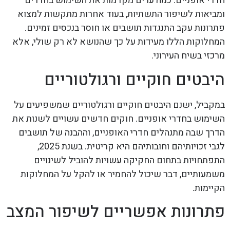
חדרי אופניים. כמה ערים מקדמות את השימוש בחדרים
ומביאות לשיפור התשתיות, בעוד אחרות מתקשות למצוא
פתרונות עקב התנגדות תושבים או חוסר בנכסים זמינים.
המחלוקות הללו מעידות על כך שהנושא לא רק שולי, אלא
מרכזי בשיח העירוני.
היבטים חוקיים ורגולטוריים
במקביל, ישנם היבטים חוקיים ורגולטוריים שמשפיעים על
השימוש בחדרי אופניים. חוקים חדשים עשויים לשנות את
הדרך שבה מתנהלים חדרי האופניים, וההבנה של תושבים
לגבי זכויותיהם וחובותיהם היא קריטית. בשנת 2025,
התפתחויות בתחום החקיקה עשויות להוביל לשינויים
משמעותיים, דבר שיכול להחמיר או להקל על המחלוקות
הקיימות.
פתרונות אפשריים לשיפור המצב