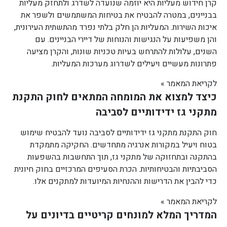
קרן חידוש מעליות היא יוזמה שנועדה לשדרג ולתחזק מעליות
בבניינים, במטרה להבטיח את בטיחות המשתמשים ולשפר את
איכות השירות. המעליות הן חלק בלתי נפרד מהתשתית העירונית,
והן משפיעות על הנגישות והנוחות של דיירי הבניינים. עם
השנים, עלולות להתרחש בעיות טכניות שונות, והקרן מציעה
פתרונות מעשיים ויעילים לשדרוג מערכות המעליות.
לקריאת המאמר »
כיצד למצוא את המומחה המתאים לחוק התקנת
מתקני גז ידידותיים לסביבה
חוק התקנת מתקני גז ידידותיים לסביבה נועד להבטיח שימוש
בטוח ויעיל במקורות אנרגיה מתחדשים. החקיקה מתמקדת
בהתקנה ובתחזוקה של מתקני גז, תוך התחשבות בהשפעות
הסביבתיות והבטיחותיות. הכרת הסעיפים המרכזיים בחוק חיונית
כדי להבין את הדרישות וההנחיות המיועדות למתקנים אלו.
לקריאת המאמר »
המדריך המלא למונחים קריטיים בדיונים על