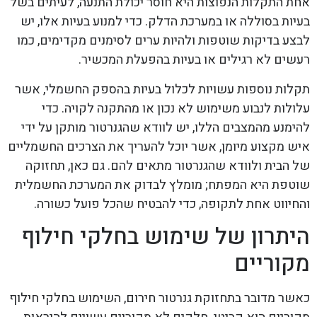
אחת התקלות הנפוצות היא חוסר יכולת התנעה, לעיתים בשל
בעיות בסוללה או במערכת הדלק. כדי למנוע בעיות אלו, יש
לבצע בדיקות שוטפות ולהיות ערים לסימנים מקדימים, כמו
רעשים לא רגילים או בעיות בהפעלת המכשיר.
תקלות נוספות עשויות לכלול בעיות בהספק החשמלי, אשר
עלולות לנבוע משימוש לא נכון או מהתקנה לקויה. כדי
להימנע מהמצבים הללו, יש לוודא שהגנרטור מותקן על ידי
איש מקצוע מיומן, אשר יוכל להעריך את הצרכים החשמליים
של הבית ולוודא שהגנרטור מתאים להם. גם כאן, תחזוקה
שוטפת היא המפתח; מומלץ לבדוק את המערכת החשמלית
והחיווט אחת לתקופה, כדי להבטיח שהכל פועל כשורה.
היתרון של שימוש בחלקי חילוף
מקוריים
כאשר מדובר בתחזוקת גנרטור חירום, השימוש בחלקי חילוף