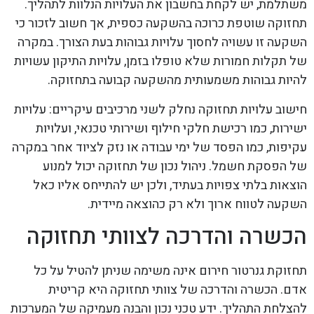
משתלמת, יש לקחת בחשבון את העלויות הנלוות לתהליך.
תחזוקה שוטפת כרוכה בהשקעה כספית, אך חשוב לזכור כי
השקעה זו עשויה לחסוך עלויות גבוהות בעת הצורך. במקרה
של תקלות חמורות שלא טופלו בזמן, עלויות התיקון עשויות
להיות גבוהות משמעותית מהשקעה קבועה בתחזוקה.
חישוב עלויות תחזוקה נחלק לשני מרכיבים עיקריים: עלויות
ישירות, כמו רכישת חלקי חילוף ושירותי טכנאי, ועלויות
עקיפות, כמו הפסד של ימי עבודה או נזק לציוד אחר במקרה
של הפסקת חשמל. ניהול נכון של תחזוקה יכול למנוע
הוצאות בלתי צפויות בעתיד, ולכן יש להתייחס אליו כאל
השקעה לטווח ארוך ולא רק כהוצאה מיידית.
הכשרה והדרכה לצוותי תחזוקה
תחזוקת גנרטור חירום אינה משימה שניתן להטיל על כל
אדם. הכשרה והדרכה של צוותי תחזוקה היא קריטית
להצלחת התהליך. ידע טכני נכון והבנה מעמיקה של המערכות