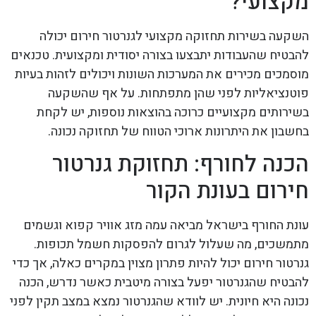
מקצועי?
השקעה בשירות תחזוקה מקצועי לגנרטור חירום יכולה
להבטיח שהעבודות יתבצעו בצורה יסודית ומקצועית. טכנאים
מוסמכים מכירים את המערכות השונות ויכולים לזהות בעיות
פוטנציאליות לפני שהן מתפתחות. על אף שהשקעה
בשירותים מקצועיים כרוכה בהוצאות נוספות, יש לקחת
בחשבון את היתרונות ארוכי הטווח של תחזוקה נכונה.
הכנה לחורף: תחזוקת גנרטור
חירום בעונת הקור
עונת החורף בישראל מביאה עמה מזג אוויר קפוא וגשמים
מתמשכים, מה שעלול לגרום להפסקות חשמל תכופות.
גנרטור חירום יכול להיות פתרון מצוין במקרים כאלה, אך כדי
להבטיח שהגנרטור יפעל בצורה מיטבית כאשר נדרש, הכנה
נכונה היא חיונית. יש לוודא שהגנרטור נמצא במצב תקין לפני