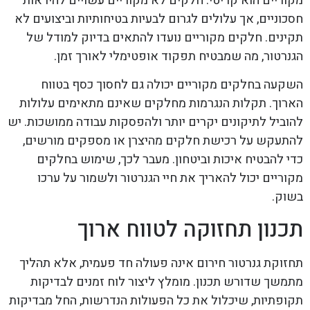
מקוריים הוא קריטי. חלקים לא מקוריים עשויים להיראות
חסכוניים, אך עלולים לגרום לבעיות בטיחותיות וביצועים לא
תקינים. חלקים מקוריים נועדו להתאים בדיוק למודל של
הגנרטור, מה שמבטיח תפקוד אופטימלי לאורך זמן.
השקעה בחלקים מקוריים יכולה גם לחסוך כסף בטווח
הארוך. תקלות הנגרמות מחלקים שאינם מתאימים עלולות
להוביל לתיקונים יקרים יותר ולהפסקות עבודה ממושכות. יש
להתעקש על רכישת חלקים מהיצרן או מספקים מורשים,
כדי להבטיח איכות וביטחון. מעבר לכך, שימוש בחלקים
מקוריים יכול להאריך את חיי הגנרטור ולשמור על ערכו
בשוק.
תכנון תחזוקה לטווח ארוך
תחזוקת גנרטור חירום אינה פעולה חד פעמית, אלא תהליך
מתמשך שדורש תכנון. מומלץ ליצור לוח זמנים לבדיקות
תקופתיות, שיכלול את כל הפעולות הנדרשות, החל מבדיקות