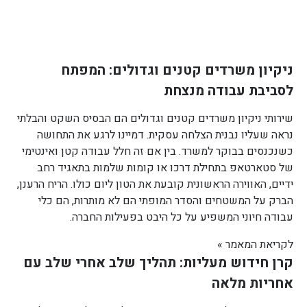
ניקיון משרדים קטנים וגדולים: המפתח
לסביבת עבודה מנצחת
שירותי ניקיון משרדים קטנים וגדולים הם הבסיס השקט והבלתי
נראה שעליו נבנית הצלחה עסקית. דמיינו לרגע את התחושה
כשנכנסים בבוקר למשרד. בין אם זה חלל עבודה קטן ואינטימי
של סטארטאפ בתחילת דרכו או קומות שלמות בתאגיד רחב
ידיים, האווירה הראשונית קובעת את הטון ליום כולו. הריח הרענן,
הברק על המשטחים והסדר המופתי הם לא מותרות, הם כלי
עבודה חיוני המשפיע על כל היבט בפעילות החברה.
לקריאת המאמר »
קרן חידוש מעליות: תהליך שלב אחרי שלב עם
אחריות מלאה