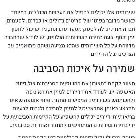
שירותים אלו יכולים להוזיל את העלויות הכוללות, במיוחד
כאשר מדובר בפינוי של פריטים גדולים או כבדים. לפעמים,
חברה אחת יכולה לספק מספר פתרונות, מה שיכול לחסוך
זמן וכסף. בעת בחירת השירותים הנלווים, יש לוודא שהחברה
מדווחת על כל השירותים שהיא מציעה ושהם מתואמים עם
הצרכים של הדיירים.
שמירה על איכות הסביבה
חשוב לקחת בחשבון את ההשפעה הסביבתית של פינוי
האשפה. יש לעודד את הדיירים למיין את האשפה
ולהשתמש בשירותים המציעים מחזור. פינוי אשפה שאינו
מתבצע באופן אחראי יכול להזיק לסביבה ולגרום לבעיות
בריאותיות. דיירים יכולים להשפיע על הקיימות הסביבתית על
ידי בחירת שירותים המתחייבים למחזור ואחריות סביבתית.
בנוסף, ניתן לשקול יוזמות קהילתיות כגון הקמת תחנות