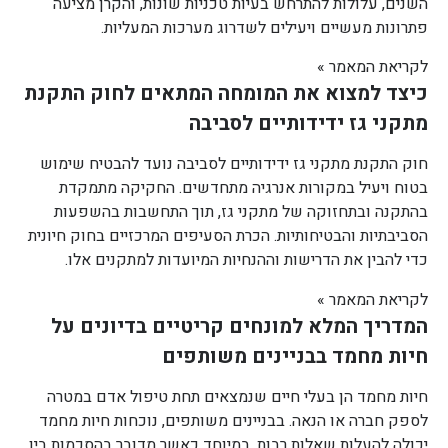
השנים, עלולות להתרחש בעיות טכניות שונות, והקרן מציעה
פתרונות מעשיים ויעילים לשדרוג מערכות המעליות.
לקריאת המאמר »
כיצד למצוא את המומחה המתאים לחוק התקנת
מתקני גז ידידותיים לסביבה
חוק התקנת מתקני גז ידידותיים לסביבה נועד להבטיח שימוש
בטוח ויעיל במקורות אנרגיה מתחדשים. החקיקה מתמקדת
בהתקנה ובתחזוקה של מתקני גז, תוך התחשבות בהשפעות
הסביבתיות והבטיחותיות. הכרת הסעיפים המרכזיים בחוק חיונית
כדי להבין את הדרישות וההנחיות המיועדות למתקנים אלו.
לקריאת המאמר »
המדריך המלא למונחים קריטיים בדיונים על
חיות מחמד בבניינים משותפים
חיות מחמד הן בעלי חיים שנמצאים תחת טיפול אדם במטרה
לספק חברה או הנאה. בבניינים משותפים, נוכחות חיות מחמד
יכולה להעלות שאלות רבות, במיוחד כאשר מדובר בהסכמות בין