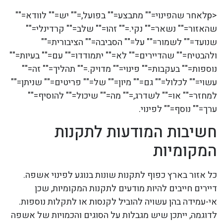
<pלאחר שהפינוי="" מתבצע="" בפועל,="" יש="" לוודא=""
שהאזור="" נשאר="" נקי.="" זהו="" שלב="" קרדינלי=""
שנועד="" לשמור="" על="" הסביבה="" הציבורית=""
ולהבטיח="" שהדיירים="" לא="" יתמודדו="" עם="" בעיות=""
נוספות="" בעקבות="" פינוי="" מדויק.="" תהליך="" זה=""
עשוי="" לכלול="" גם="" מיון="" של="" פריטים="" שניתן=""
למחזר="" או="" לשדרג,="" מה="" שיכול="" להוסיף=""
ערך="" נוסף="" לפינוי.
חשיבות המודעות לתקנות
המקומיות
כל אזור בארץ כפוף לתקנות שונות בנוגע לפינוי אשפה.
דיירים חייבים להיות מודעים לתקנות המקומיות, שכן
אי-עמידה בהן עשויה להוביל לקנסות או לתקלות נוספות.
לדוגמה, ייתכן שיש מגבלות על הסוגים והכמויות של אשפה