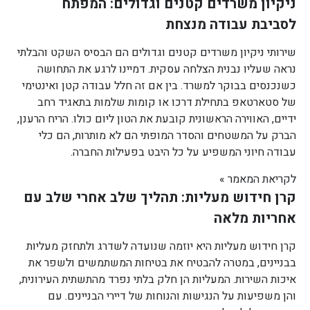
ניקיון משרדים קטנים וגדולים: המפתח
לסביבת עבודה מנצחת
שירותי ניקיון משרדים קטנים וגדולים הם הבסיס השקט והבלתי
נראה שעליו נבנית הצלחה עסקית. דמיינו לרגע את התחושה
כשנכנסים בבוקר למשרד. בין אם זה חלל עבודה קטן ואינטימי
של סטארטאפ בתחילת דרכו או קומות שלמות בתאגיד רחב
ידיים, האווירה הראשונית קובעת את הטון ליום כולו. הריח הרענן,
הברק על המשטחים והסדר המופתי הם לא מותרות, הם כלי
עבודה חיוני המשפיע על כל היבט בפעילות החברה.
לקריאת המאמר »
קרן חידוש מעליות: תהליך שלב אחרי שלב עם
אחריות מלאה
קרן חידוש מעליות היא יוזמה שנועדה לשדרג ולתחזק מעליות
בבניינים, במטרה להבטיח את בטיחות המשתמשים ולשפר את
איכות השירות. המעליות הן חלק בלתי נפרד מהתשתית העירונית,
והן משפיעות על הנגישות והנוחות של דיירי הבניינים. עם