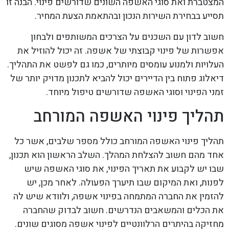
המצטברת ואת סוגי האשפה השונים שדורשים פינוי. הבנה זו
תסייע בבחירת השירות הנכון ובהתאמת הצעת המחיר.
חשוב לדון עם השכנים על הצרכים המשותפים ולבחון
אפשרות של פינוי קבוצתי של אשפה. זה יכול להוזיל את
העלויות ולמנוע עומסים מיותרים, כמו גם לפשט את התהליך.
דיאלוג פתוח בין הדיירים יכול להביא לתכנון מדויק יותר של
זמני הפינוי וסוגי האשפה שדורשים טיפול מיוחד.
תהליך פינוי האשפה המורחב
תהליך פינוי האשפה המורחב כולל מספר שלבים, אשר כל
אחד מהם חשוב להצלחת המהלך. השלב הראשון הוא תכנון,
שבו יש לקבוע את תאריך הפינוי, את סוגי האשפה שיש
לפנות, ואת המיקום שבו תיערך הפעולה. לאחר מכן, יש
להזמין את החברה המתמחה בפינוי אשפה, ולוודא שיש לה
את הכלים והמשאבים הנדרשים. חשוב לבדוק שהחברה
מחזיקה בהיתרים הרלוונטיים לפינוי אשפה מסוגים שונים.