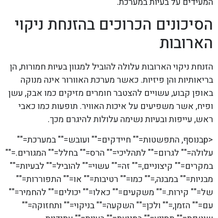
המעידים על בעיות במערכת.
הסיכונים הכרוכים בהזנחת ניקוי
הארובות
הזנחת ניקוי הארובות עלולה להוביל למגוון בעיות חמורות, הן
בריאותיות והן פיזיות. כאשר מערכת האוורור אינה מנוקה
באופן קבוע, עשויים להצטבר חומרים מזיקים כמו אבק, עשן
ופיח, אשר משפיעים על איכות האוויר. תופעות כמו כאבי
ראש, עייפות ובעיות נשימה עלולות להיגרם מכך.
<pבנוסף, התפשטות="" חיידקים="" ועובש="" במערכת=""
עלולה="" לגרום="" לתהליכי="" הרס="" בחלל="" המגורים.=""
במקרים="" קיצוניים,="" זה="" עשוי="" להוביל="" לבעיות=""
מבניות="" במבנה,="" כמו="" רטיבות="" או="" התפוררות=""
של="" קירות.="" משקעים="" כאלו="" יכולים="" להחמיר=""
עם="" הזמן,="" ולכן="" השקעה="" בניקוי="" ותחזוקה=""