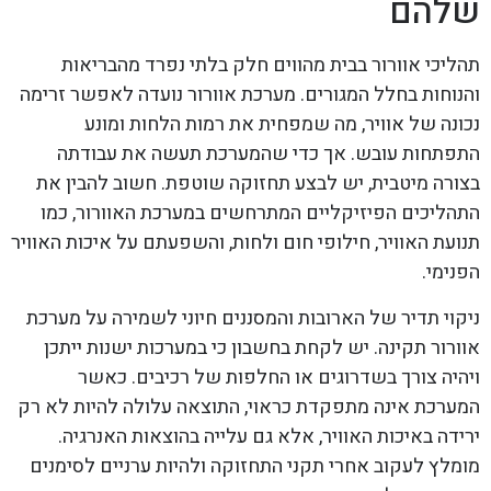
שלהם
תהליכי אוורור בבית מהווים חלק בלתי נפרד מהבריאות
והנוחות בחלל המגורים. מערכת אוורור נועדה לאפשר זרימה
נכונה של אוויר, מה שמפחית את רמות הלחות ומונע
התפתחות עובש. אך כדי שהמערכת תעשה את עבודתה
בצורה מיטבית, יש לבצע תחזוקה שוטפת. חשוב להבין את
התהליכים הפיזיקליים המתרחשים במערכת האוורור, כמו
תנועת האוויר, חילופי חום ולחות, והשפעתם על איכות האוויר
הפנימי.
ניקוי תדיר של הארובות והמסננים חיוני לשמירה על מערכת
אוורור תקינה. יש לקחת בחשבון כי במערכות ישנות ייתכן
ויהיה צורך בשדרוגים או החלפות של רכיבים. כאשר
המערכת אינה מתפקדת כראוי, התוצאה עלולה להיות לא רק
ירידה באיכות האוויר, אלא גם עלייה בהוצאות האנרגיה.
מומלץ לעקוב אחרי תקני התחזוקה ולהיות ערניים לסימנים