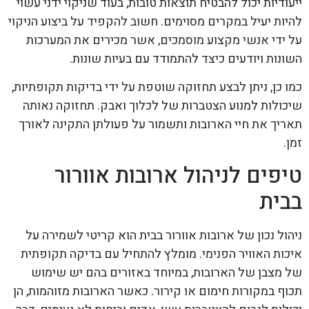
ייעודיות יכול להבטיח תוצאות טובות, בעוד שניקוי ידני עשוי
להיות יעיל במקרים מסוימים. חשוב להקפיד על ביצוע הניקוי
על ידי אנשי מקצוע מוסמכים, אשר מכירים את המערכות
השונות ויודעים כיצד להתמודד עם בעיות שונות.
כמו כן, ניתן לבצע תחזוקה שוטפת על ידי בדיקות תקופתיות,
שיכולות למנוע הצטברות של לכלוך ואבק. תחזוקה נאותה
תאריך את חיי הארובות ותשמור על פעולתן התקינה לאורך
זמן.
טיפים לניהול ארובות אוורור
בבית
ניהול נכון של ארובות אוורור בבית הוא קריטי לשמירה על
איכות האוויר הפנימי. מומלץ להתחיל עם בדיקה תקופתית
של מצבן של הארובות, במיוחד באזורים בהם יש שימוש
תכוף במקורות חימום או קירור. כאשר הארובות מזוהמות, הן