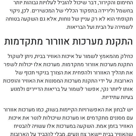
החימום והקירור, דבר שיכול להוביל לעלויות גבוהות יותר
בחשמל ולירידה בתפקוד הכללי של המכשירים. לכן, ניקוי
תקופתי הוא לא רק עניין של נוחות, אלא גם השקעה בטוחה
לשמירה על הבית ועל הבריאות.
התקנת מערכות אוורור מתקדמות
כחלק מהמאמץ לשמור על איכות האוויר בבית, ניתן לשקול
התקנת מערכות אוורור מתקדמות. מערכות אלו יכולות לשפר
את תהליך האוורור ולהפחית את הצורך בניקוי תכוף של
הארובות. על ידי התקנת מערכות המסננות את האוויר והופכות
אותו ליותר נקי, אפשר לשמור על בריאות הדיירים ולמנוע
בעיות עתידיות.
יש לבחון את האפשרויות הקיימות בשוק, כמו מערכות אוורור
עם מסננים מתקדמים או מערכות שיכולות לנטר את איכות
האוויר בזמן אמת. השקעה במערכות אלו עשויה להבטיח
שהאוויר בבית יישאר צח ונעים, מבלי להכביד על הארובות