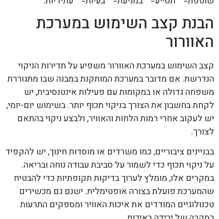
שוטפת="" תסייע="" במניעת="" בעיות="" עתידיות.
הבנת קצב השימוש במערכת
האוורור
קצב השימוש במערכת האוורור משפיע על תדירות הניקוי
הנדרשת. אם מדובר במערכת המותקנת במבנה שבו מתגוררת
משפחה גדולה או במקומות עם פעילות אינטנסיבית, יש
לקחת בחשבון את הצורך בניקוי תכוף יותר. בשימוש יום-יומי,
יש לעקוב אחרי רמות הלחות והאוויר, ולבצע ניקוי בהתאם
לצורך.
בבניינים ציבוריים, כמו משרדים או מוסדות חינוך, יש להקפיד
על ניקוי תכוף כדי לשמור על סביבת עבודה נוחה ובריאה.
במקרים אלו, מומלץ לערוך בדיקות תקופתיות כדי להבטיח
שהמערכת פועלת בצורה אופטימלית. ישנם גם מכשירים
טכנולוגיים המודדים את איכות האוויר ומספקים התרעות
במקרה של ירידה באיכות.