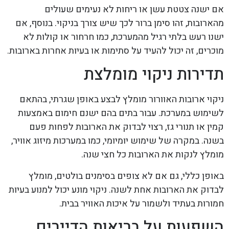
אם ישנה צטטת עשן או ריחות לא נעימים שעולים
מהארובות, זהו סימן ברור לכך שיש צורך בניקוי. בנוסף, אם
ישנו רעש בלתי רגיל מהמערכת, כמו חרחור או קולות לא
מוכרים, זה יכול להעיד על סתימות או בעיות אחרות בארובות.
תדירות ניקוי מומלצת
ניקוי ארובות האוורור מומלץ לבצע באופן שגרתי, בהתאם
לשימוש במערכת. עבור בתים בהם ישנם חימום באמצעות
קמין או תנורי גז, רצוי לבדוק את הארובות לפחות פעם
בשנה. במקרה של שימוש יומיומי, כמו במערכות מיזוג אוויר,
מומלץ לנקות את הארובות כל חצי שנה.
באופן כללי, גם אם לא צופים בסימנים בולטים, מומלץ
לבדוק את הארובות אחת לשנה. ניקוי מונע יכול למנוע בעיות
חמורות בעתיד ולשמור על איכות האוויר בבית.
השפעות על בריאות הדיירים