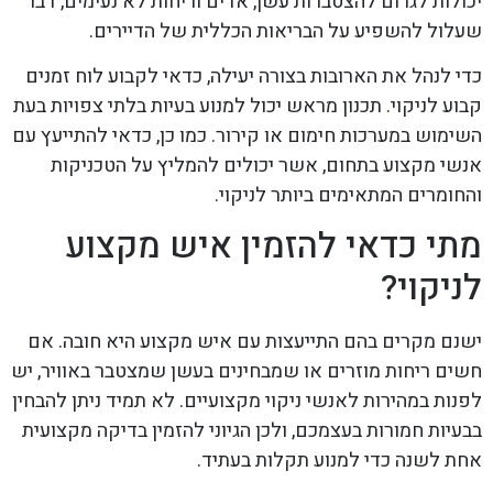
יכולות לגרום להצטברות עשן, אדים וריחות לא נעימים, דבר
שעלול להשפיע על הבריאות הכללית של הדיירים.
כדי לנהל את הארובות בצורה יעילה, כדאי לקבוע לוח זמנים
קבוע לניקוי. תכנון מראש יכול למנוע בעיות בלתי צפויות בעת
השימוש במערכות חימום או קירור. כמו כן, כדאי להתייעץ עם
אנשי מקצוע בתחום, אשר יכולים להמליץ על הטכניקות
והחומרים המתאימים ביותר לניקוי.
מתי כדאי להזמין איש מקצוע
לניקוי?
ישנם מקרים בהם התייעצות עם איש מקצוע היא חובה. אם
חשים ריחות מוזרים או שמבחינים בעשן שמצטבר באוויר, יש
לפנות במהירות לאנשי ניקוי מקצועיים. לא תמיד ניתן להבחין
בבעיות חמורות בעצמכם, ולכן הגיוני להזמין בדיקה מקצועית
אחת לשנה כדי למנוע תקלות בעתיד.