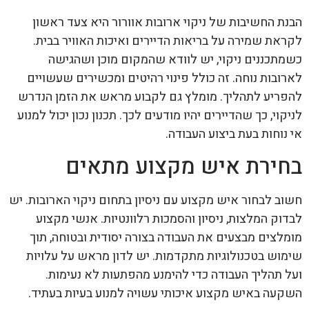
הבנת החשיבות של ניקוי ארובות אוורור היא צעד ראשון
לקראת שמירה על בריאות הדיירים ואיכות האוויר בבית.
כשמתכננים ניקוי, יש לוודא שהמקום מוכן ושהגישה
לארובות נוחה. זה כולל פינוי רהיטים ומכשירים שעשויים
להפריע לתהליך. מומלץ גם לקבוע מראש את הזמן הנדרש
לניקוי, כך שהדיירים יהיו מודעים לכך. תכנון נכון יכול למנוע
אי נוחות בעת ביצוע העבודה.
בחירת איש מקצוע מתאים
חשוב לבחור איש מקצוע עם ניסיון בתחום ניקוי הארובות. יש
לבדוק המלצות, ניסיון והסמכות רלוונטיות. אנשי מקצוע
מומלצים מבצעים את העבודה בצורה יסודית ובטוחה, תוך
שימוש בטכנולוגיות מתקדמות. יש לדון מראש על עלויות
ועל תהליך העבודה כדי להימנע מהפתעות לא נעימות.
השקעה באיש מקצוע איכותי עשויה למנוע בעיות בעתיד.