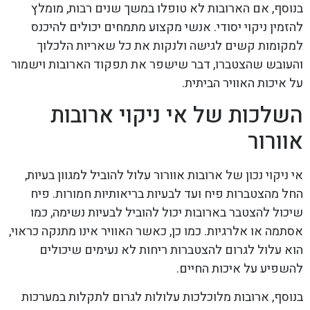
בנוסף, אם הארובות לא טופלו במשך שנים רבות, מומלץ
להזמין ניקוי יסודי. אנשי מקצוע מתמחים יכולים להיכנס
למקומות קשים לגישה ולנקות את כל שאריות הלכלוך
והעובש שהצטברו, דבר שישפר את תפקוד הארובות וישמור
על איכות האוויר הביתית.
השלכות של אי ניקוי ארובות
אוורור
אי ניקוי נכון של ארובות אוורור עלול להוביל למגוון בעיות,
החל מהצטברות פיח ועד לבעיות בריאותיות חמורות. פיח
שיכול להצטבר בארובות יכול להוביל לבעיות נשימה, כמו
אסתמה או אלרגיות. כמו כן, כאשר האוויר אינו מתנקה כראוי,
הוא עלול לגרום להצטברות ריחות לא נעימים שיכולים
להשפיע על איכות החיים.
בנוסף, ארובות מלוכלכות עלולות לגרום לתקלות במערכות