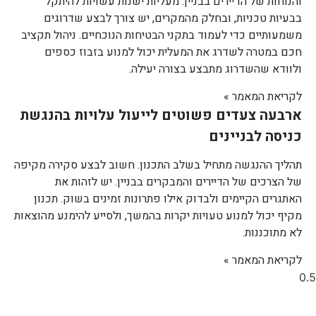
והנוחות של הדיירים בבניין. מעליות ישנות עשויות להיתקל
בבעיות טכניות, ובחלק מהמקרים, יש צורך לבצע שדרוגים
משמעותיים כדי לעמוד בתקני הבטיחות הנוכחיים. ניהול תקציב
חכם במטרה לשדרג את המעלית יכול למנוע בזבוז כספים
ולוודא שהשדרוג מתבצע בצורה יעילה.
לקריאת המאמר »
ארבעה צעדים פשוטים לייעול עלויות בהנגשת
כניסה לבניינים
תהליך ההנגשה מתחיל בשלב התכנון. חשוב לבצע סקירה מקיפה
של הצרכים של הדיירים והמבקרים בבניין. יש לזהות את
האתגרים הקיימים ולבדוק אילו פתרונות זמינים בשוק. תכנון
מקיף יכול למנוע טעויות יקרות בהמשך, ולסייע להימנע מהוצאות
לא מתוכננות.
לקריאת המאמר »