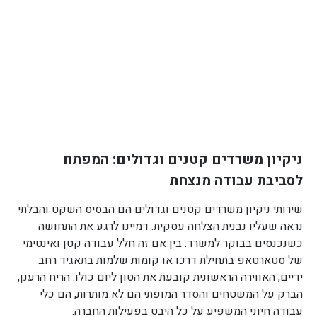
ניקיון משרדים קטנים וגדולים: המפתח
לסביבת עבודה מנצחת
שירותי ניקיון משרדים קטנים וגדולים הם הבסיס השקט והבלתי
נראה שעליו נבנית הצלחה עסקית. דמיינו לרגע את התחושה
כשנכנסים בבוקר למשרד. בין אם זה חלל עבודה קטן ואינטימי
של סטארטאפ בתחילת דרכו או קומות שלמות בתאגיד רחב
ידיים, האווירה הראשונית קובעת את הטון ליום כולו. הריח הרענן,
הברק על המשטחים והסדר המופתי הם לא מותרות, הם כלי
עבודה חיוני המשפיע על כל היבט בפעילות החברה.