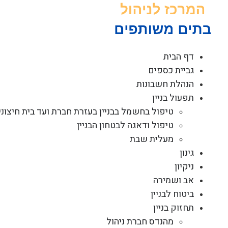
לג
תוכן
דף הבית
גביית כספים
הנהלת חשבונות
תפעול בניין
טיפול בחשמל בבניין בעזרת חברת ועד בית חיצוני
טיפול ודאגה לבטחון הבניין
מעלית שבת
גינון
ניקיון
אב ושמירה
ביטוח לבניין
תחזוק בניין
מהנדס חברת ניהול