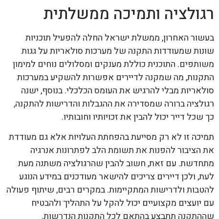
רגולציה ותמיכה ממשלתית
בעשור האחרון, ממשלת ישראל החלה להפעיל תוכניות
שונות שמעודדות התקנה של מערכות סולאריות על גגות
משותפים. התוכנית כוללת מענקים ומסלולים נוחים למימון
התקנות, מה שמקנה לדיירים אפשרות להשקיע במערכות
סולאריות מבלי להרגיש את העומס הכלכלי. בנוסף, ישנה
רגולציה ברורה שמסדירה את ההגבלות והדרישות להתקנה,
כך שכל דייר יכול להבין את זכויותיו וחובותיו.
תמיכה זו לא רק מסייעת בהפחתת העלויות אלא גם מעודדת
את הציבור להפנות את תשומת הלב לפתרונות אנרגיה
מתחדשת. עם זאת, חשוב להבין שהרגולציה משתנה מעת
לעת, ולכן דיירים צריכים להישאר מעודכנים במידע הנוגע
להטבות ולדרישות המתקיימות. במקרים רבים, שיתוף פעולה
עם יועצים מקצועיים יכול להקל על התהליך ולהבטיח
שההתקנה תתבצע בהתאם לכל התקנות הנדרשות.