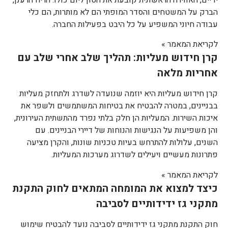
הברק על המשטחים והסדר המופתי הם לא מותרות, הם כלי
עבודה חיוני המשפיע על כל היבט בפעילות החברה.
לקריאת המאמר »
קרן חידוש מעליות: תהליך שלב אחרי שלב עם
אחריות מלאה
קרן חידוש מעליות היא יוזמה שנועדה לשדרג ולתחזק מעליות
בבניינים, במטרה להבטיח את בטיחות המשתמשים ולשפר את
איכות השירות. המעליות הן חלק בלתי נפרד מהתשתית העירונית,
והן משפיעות על הנגישות והנוחות של דיירי הבניינים. עם
השנים, עלולות להתרחש בעיות טכניות שונות, והקרן מציעה
פתרונות מעשיים ויעילים לשדרוג מערכות המעליות.
לקריאת המאמר »
כיצד למצוא את המומחה המתאים לחוק התקנת
מתקני גז ידידותיים לסביבה
חוק התקנת מתקני גז ידידותיים לסביבה נועד להבטיח שימוש