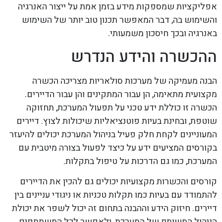
אפליקציות שמספקות מידע בזמן אמת על ייצור האנרגיה
והשימוש בה, דבר המאפשר תכנון טוב יותר של השימוש
באנרגיה ובכך חיסכון משמעותי.
ההכשרה והידע הנדרש
הבנה מעמיקה של מערכות סולאריות מצריכה הכשרה
מקצועית מתאימה, הן עבור המתקינים והן עבור הדיירים.
הכשרה זו כוללת ידע טכני על תפעול המערכת, תחזוקה
שוטפת, ובחינת בעיות פוטנציאליות שיכולות לצוץ. דיירים
המעוניינים לקחת חלק פעיל בניהול המערכת יכולים להיעזר
בקורסים המציעים ידע על כיצד לפעול בצורה מיטבית עם
המערכת, כמו גם הדרכות על טיפול בתקלות.
קורסים והכשרות מקצועיות יכולים גם להכין את הדיירים
להתמודד עם בעיות כמו תקלות טכניות או ניגודי עניינים בין
דיירים. חיזוק הידע וההבנה בתחום זה יכול לשפר את יכולת
הניהול המשותף של המערכת, ולאפשר לכל המשתתפים