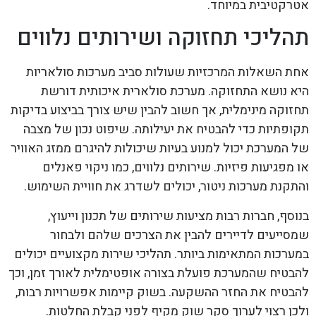
אטרקטיבית במיוחד.
תהליכי תחזוקה ושירותים נלווים
אחת השאלות המרכזיות שעולות סביב מערכות סולאריות
היא נושא התחזוקה. מערכת סולארית איכותית דורשת
תחזוקה מינימלית, אך חשוב להבין שיש צורך בביצוע בדיקות
תקופתיות כדי להבטיח את יעילותה. שיפוט נכון של מצבה
של המערכת יכול למנוע בעיות שיכולות להיגרם ממזג האוויר
או מפגיעות פיזיות. שירותים נלווים, כמו ניקוי פאנלים
והתקנת מערכות ניטור, יכולים לשדרג את חוויית השימוש.
בנוסף, חברות רבות מציעות שירותים של תכנון וייעוץ,
שמסייעים לדיירים להבין את הצרכים שלהם ולבחור
במערכות המתאימות ביותר. תהליכי שירות מקצועיים יכולים
להבטיח שהמערכת פועלת בצורה אופטימלית לאורך זמן, וכך
להבטיח את החזר ההשקעה. בשוק קיימות אפשרויות רבות,
ולכן רצוי לערוך סקר שוק מקיף לפני קבלת החלטות.