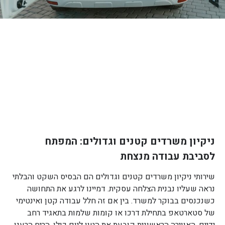
ניקיון משרדים קטנים וגדולים: המפתח
לסביבת עבודה מנצחת
שירותי ניקיון משרדים קטנים וגדולים הם הבסיס השקט והבלתי
נראה שעליו נבנית הצלחה עסקית. דמיינו לרגע את התחושה
כשנכנסים בבוקר למשרד. בין אם זה חלל עבודה קטן ואינטימי
של סטארטאפ בתחילת דרכו או קומות שלמות בתאגיד רחב
ידיים, האווירה הראשונית קובעת את הטון ליום כולו. הריח הרענן,