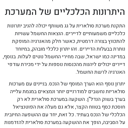
היתרונות הכלכליים של המערכת
התקנת מערכת סולארית על גג משותף יכולה להניב יתרונות
כלכליים משמעותיים לדיירים. הוצאות החשמל עשויות
להתכווץ בצורה דרמטית, כאשר חלק מהאנרגיה המופקת
נותרת בבעלות הדיירים. זהו יתרון כלכלי מובהק, במיוחד
במדינה כמו ישראל, שבה מחירי החשמל נוטים לעלות. בנוסף,
דיירים יכולים ליהנות מהכנסות נוספות על ידי מכירת עודפי
האנרגיה לרשת החשמל.
יתרון נוסף הוא הערך המוסף של הנכס. בניינים עם מערכות
סולאריות נחשבים למודרניים יותר ונמצאים במגמת עלייה
בערך בשוק הנדל"ן. השקעה במערכת סולארית לא רק
חוסכת כסף בטווח הקצר, אלא גם מעלה את הפוטנציאל
הכלכלי של הנכס בעתיד. כל זאת, יחד עם ההשפעה החיובית
על הסביבה, הופך את ההשקעה במערכת סולארית להזדמנות