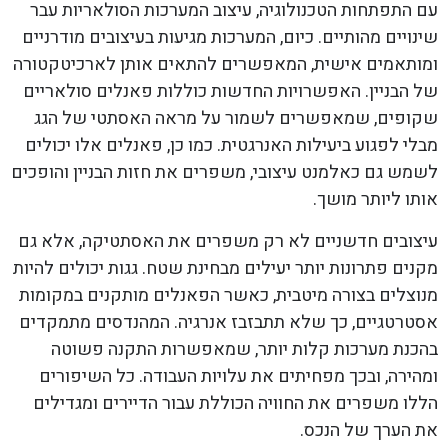
עם התפתחות הטכנולוגיה, עיצוב המערכות הסולאריות עבר
שינויים מהותיים. כיום, המערכות מגיעות בעיצובים מודרניים
ומותאמים אישית, המאפשרים להתאים אותן לארכיטקטורה
של הבניין. האפשרויות החדשות כוללות פאנלים סולאריים
שקופים, שמאפשרים לשמור על מראה האסתטי של הגג
מבלי לפגוע ביעילות האנרגטית. כמו כן, פאנלים אלו יכולים
לשמש גם כאלמנט עיצובי, משפרים את חזות הבניין והופכים
אותו ליותר מושך.
עיצובים חדשניים לא רק משפרים את האסתטיקה, אלא גם
מקנים פתרונות יותר יעילים מבחינת שטח. גגות יכולים להיות
מנוצלים בצורה מיטבית, כאשר הפאנלים מותקנים במקומות
אסטרטגיים, כך שלא תתבזבז אנרגיה. המהנדסים מתמקדים
בהכנת מערכות קלות יותר, שמאפשרות התקנה פשוטה
ומהירה, ובכך מפחיתים את עלויות העבודה. כל השיפורים
הללו משפרים את החוויה הכוללת עבור הדיירים ומגדילים
את הערך של הנכס.