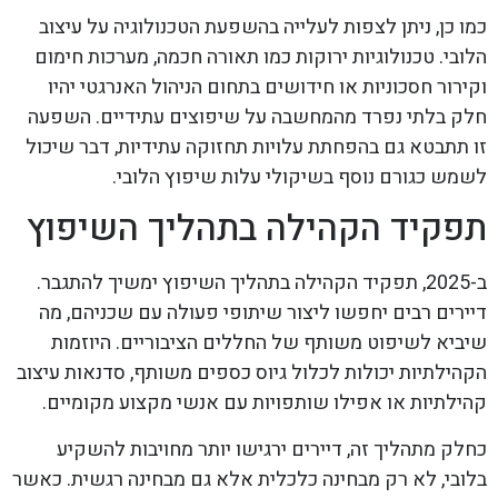
כמו כן, ניתן לצפות לעלייה בהשפעת הטכנולוגיה על עיצוב
הלובי. טכנולוגיות ירוקות כמו תאורה חכמה, מערכות חימום
וקירור חסכוניות או חידושים בתחום הניהול האנרגטי יהיו
חלק בלתי נפרד מהמחשבה על שיפוצים עתידיים. השפעה
זו תתבטא גם בהפחתת עלויות תחזוקה עתידיות, דבר שיכול
לשמש כגורם נוסף בשיקולי עלות שיפוץ הלובי.
תפקיד הקהילה בתהליך השיפוץ
ב-2025, תפקיד הקהילה בתהליך השיפוץ ימשיך להתגבר.
דיירים רבים יחפשו ליצור שיתופי פעולה עם שכניהם, מה
שיביא לשיפוט משותף של החללים הציבוריים. היוזמות
הקהילתיות יכולות לכלול גיוס כספים משותף, סדנאות עיצוב
קהילתיות או אפילו שותפויות עם אנשי מקצוע מקומיים.
כחלק מתהליך זה, דיירים ירגישו יותר מחויבות להשקיע
בלובי, לא רק מבחינה כלכלית אלא גם מבחינה רגשית. כאשר