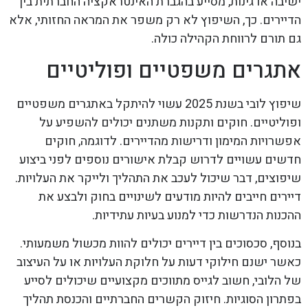
ישיבה או גינות, מסייע בהגברת האינטראקציה החברתית בין
הדיירים. כך, השיפוץ לא רק משפר את המראה החזותי, אלא
גם תורם לרווחת הקהילה כולה.
אתגרים משפטיים ופוליטיים
שיפוץ לובי בשנת 2025 עשוי להיתקל באתגרים משפטיים
ופוליטיים. חוקים ותקנות משתנים יכולים להשפיע על
אפשרויות המימון ודרישות מהדיירים. לדוגמה, חוקים
חדשים עשויים לדרוש קבלת אישורים נוספים לפני ביצוע
שיפוצים, דבר שיכול לעכב את התהליך ולייקר את העלויות.
דיירים חייבים להיות מודעים לשינויים בחוק ולבצע את
ההכנות הנדרשות כדי למנוע בעיות עתידיות.
בנוסף, סכסוכים בין דיירים יכולים להוות מכשול משמעותי.
כאשר ישנם חילוקי דעות על חלוקת העלויות או על העיצוב
של הלובי, חשוב לגייס מתווכים מקצועיים שיכולים לסייע
בפתרון הסוגיות. חיזוק הקשרים החברתיים והכנסת תהליך