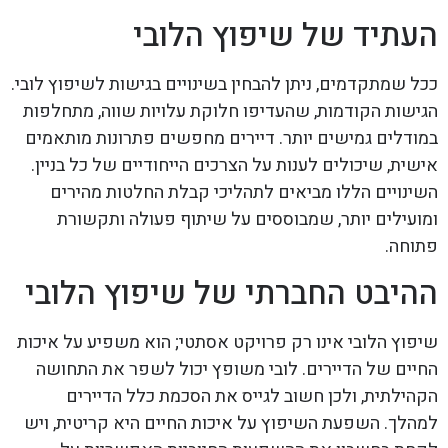
העתיד של שיפוץ הלובי
ככל שמתקדמים, ניתן להבחין בשינויים בגישות לשיפוץ לובי.
הגישות הקודמות, שהעדיפו חלוקת עלויות שווה, מתחלפות
במודלים גמישים יותר. דיירים מחפשים פתרונות מותאמים
אישית, שיכולים לענות על הצרכים הייחודיים של כל בניין.
השינויים הללו מביאים לתהליכי קבלת החלטות מהירים
ומועילים יותר, שמבוססים על שיתוף פעולה ותקשורת
פתוחה.
ההיבט החברתי של שיפוץ הלובי
שיפוץ הלובי אינו רק פרויקט אסתטי; הוא משפיע על איכות
החיים של הדיירים. לובי משופץ יכול לשפר את התחושה
הקהילתית, ולכן חשוב לגייס את הסכמת כלל הדיירים
למהלך. השפעת השיפוץ על איכות החיים היא קריטית, ויש