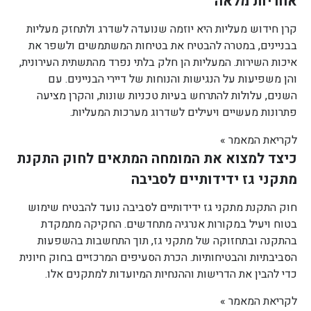
אחריות מלאה
קרן חידוש מעליות היא יוזמה שנועדה לשדרג ולתחזק מעליות
בבניינים, במטרה להבטיח את בטיחות המשתמשים ולשפר את
איכות השירות. המעליות הן חלק בלתי נפרד מהתשתית העירונית,
והן משפיעות על הנגישות והנוחות של דיירי הבניינים. עם
השנים, עלולות להתרחש בעיות טכניות שונות, והקרן מציעה
פתרונות מעשיים ויעילים לשדרוג מערכות המעליות.
לקריאת המאמר »
כיצד למצוא את המומחה המתאים לחוק התקנת
מתקני גז ידידותיים לסביבה
חוק התקנת מתקני גז ידידותיים לסביבה נועד להבטיח שימוש
בטוח ויעיל במקורות אנרגיה מתחדשים. החקיקה מתמקדת
בהתקנה ובתחזוקה של מתקני גז, תוך התחשבות בהשפעות
הסביבתיות והבטיחותיות. הכרת הסעיפים המרכזיים בחוק חיונית
כדי להבין את הדרישות וההנחיות המיועדות למתקנים אלו.
לקריאת המאמר »