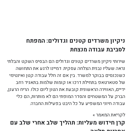
ניקיון משרדים קטנים וגדולים: המפתח
לסביבת עבודה מנצחת
שירותי ניקיון משרדים קטנים וגדולים הם הבסיס השקט והבלתי
נראה שעליו נבנית הצלחה עסקית. דמיינו לרגע את התחושה
כשנכנסים בבוקר למשרד. בין אם זה חלל עבודה קטן ואינטימי
של סטארטאפ בתחילת דרכו או קומות שלמות בתאגיד רחב
ידיים, האווירה הראשונית קובעת את הטון ליום כולו. הריח הרענן,
הברק על המשטחים והסדר המופתי הם לא מותרות, הם כלי
עבודה חיוני המשפיע על כל היבט בפעילות החברה.
לקריאת המאמר »
קרן חידוש מעליות: תהליך שלב אחרי שלב עם