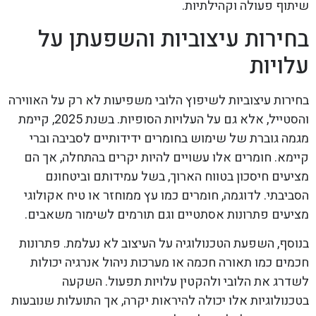
שיתוף פעולה וקהילתיות.
בחירות עיצוביות והשפעתן על
עלויות
בחירות עיצוביות לשיפוץ הלובי משפיעות לא רק על האווירה
והסטייל, אלא גם על העלויות הסופיות. בשנת 2025, קיימת
מגמה גוברת של שימוש בחומרים ידידותיים לסביבה וברי
קיימא. חומרים אלו עשויים להיות יקרים בהתחלה, אך הם
מציעים חיסכון בטווח הארוך, בשל עמידותם וביטחונם
הסביבתי. לדוגמה, חומרים כמו עץ ממוחזר או טיח אקולוגי
מציעים פתרונות אסתטיים וגם תורמים לשימור משאבים.
בנוסף, השפעת הטכנולוגיה על העיצוב לא נעלמת. פתרונות
חכמים כמו תאורה חכמה או מערכות ניהול אנרגיה יכולות
לשדרג את הלובי ולהקטין עלויות תפעול. השקעה
בטכנולוגיות אלו יכולה להיראות יקרה, אך התועלות שנובעות