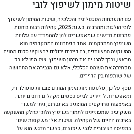
שיטות מימון לשיפוץ לובי
עם התפתחות הטכנולוגיה והכלכלה, שיטות המימון לשיפוץ
לובי הולכות ומתרבות. בשנת 2025, קהילות רבות בוחנות
פתרונות חדשים שמאפשרים להן להתמודד עם עלויות
השיפוץ המתרקמות. אחד הפתרונות המתקדמים הוא
ההשקעה המשותפת, בה דיירים יכולים להשקיע סכום מסוים
מראש, ובכך להבטיח את מימון השיפוץ. שיטה זו לא רק
מפחיתה את העומס הכלכלי, אלא גם מגבירה את התחושה
של שותפות בין הדיירים.
נוסף על כך, פלטפורמות מימון המונים צוברות פופולריות,
ומאפשרות לדיירים לגייס כספים מקהלים רחבים יותר.
באמצעות פרויקטים המוצגים באינטרנט, ניתן למשוך
משקיעים שמעוניינים לתמוך בשיפוץ הלובי כחלק מהשקעה
באיכות החיים של הקהילה. שיטות אלו משקפות שינוי
בתפיסה הציבורית לגבי שיפוצים, כאשר הדגש הוא על