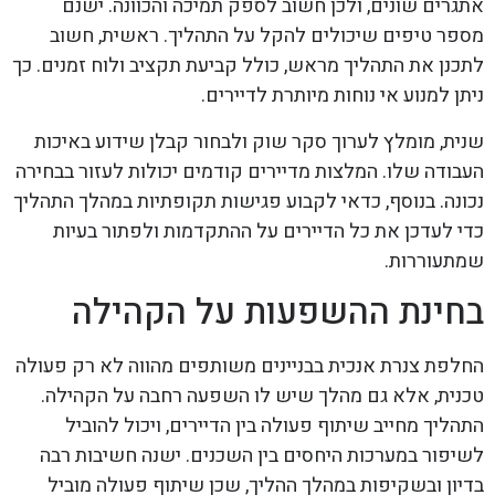
אתגרים שונים, ולכן חשוב לספק תמיכה והכוונה. ישנם
מספר טיפים שיכולים להקל על התהליך. ראשית, חשוב
לתכנן את התהליך מראש, כולל קביעת תקציב ולוח זמנים. כך
ניתן למנוע אי נוחות מיותרת לדיירים.
שנית, מומלץ לערוך סקר שוק ולבחור קבלן שידוע באיכות
העבודה שלו. המלצות מדיירים קודמים יכולות לעזור בבחירה
נכונה. בנוסף, כדאי לקבוע פגישות תקופתיות במהלך התהליך
כדי לעדכן את כל הדיירים על ההתקדמות ולפתור בעיות
שמתעוררות.
בחינת ההשפעות על הקהילה
החלפת צנרת אנכית בבניינים משותפים מהווה לא רק פעולה
טכנית, אלא גם מהלך שיש לו השפעה רחבה על הקהילה.
התהליך מחייב שיתוף פעולה בין הדיירים, ויכול להוביל
לשיפור במערכות היחסים בין השכנים. ישנה חשיבות רבה
בדיון ובשקיפות במהלך ההליך, שכן שיתוף פעולה מוביל