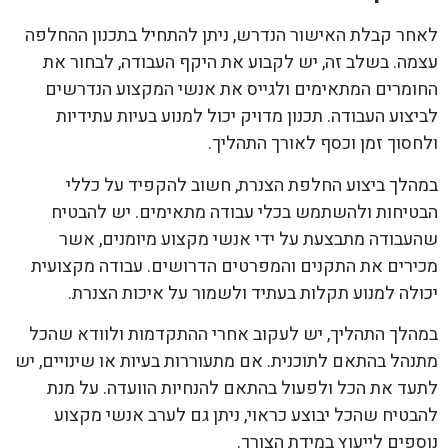
לאחר קבלת האישור הנדרש, ניתן להתחיל בתכנון ההחלפה
עצמה. בשלב זה, יש לקבוע את היקף העבודה, לבחור את
החומרים המתאימים ולגייס את אנשי המקצוע הנדרשים
לביצוע העבודה. תכנון מדויק יכול למנוע בעיות עתידיות
ולחסוך זמן וכסף לאורך התהליך.
במהלך ביצוע החלפת הצנרת, חשוב להקפיד על כללי
הבטיחות ולהשתמש בכלי עבודה מתאימים. יש להבטיח
שהעבודה מתבצעת על ידי אנשי מקצוע מיומנים, אשר
מכירים את התקנים והמפרטים הדרושים. עבודה מקצועית
יכולה למנוע תקלות בעתיד ולשמור על איכות הצנרת.
במהלך התהליך, יש לעקוב אחרי ההתקדמות ולוודא שהכל
מתנהל בהתאם לתוכנית. אם מתעוררות בעיות או שינויים, יש
לתעד את הכל ולפעול בהתאם להנחיות הוועדה. על מנת
להבטיח שהכל יבוצע כראוי, ניתן גם לערב אנשי מקצוע
נוספים לייעוץ במידת הצורך.