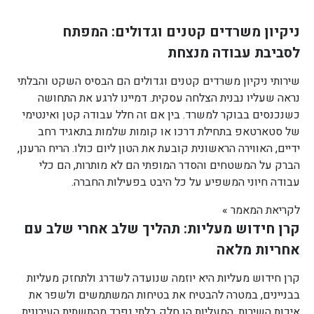
ניקיון משרדים קטנים וגדולים: המפתח
לסביבת עבודה מנצחת
שירותי ניקיון משרדים קטנים וגדולים הם הבסיס השקט והבלתי
נראה שעליו נבנית הצלחה עסקית. דמיינו לרגע את התחושה
כשנכנסים בבוקר למשרד. בין אם זה חלל עבודה קטן ואינטימי
של סטארטאפ בתחילת דרכו או קומות שלמות בתאגיד רחב
ידיים, האווירה הראשונית קובעת את הטון ליום כולו. הריח הרענן,
הברק על המשטחים והסדר המופתי הם לא מותרות, הם כלי
עבודה חיוני המשפיע על כל היבט בפעילות החברה.
לקריאת המאמר »
קרן חידוש מעליות: תהליך שלב אחרי שלב עם
אחריות מלאה
קרן חידוש מעליות היא יוזמה שנועדה לשדרג ולתחזק מעליות
בבניינים, במטרה להבטיח את בטיחות המשתמשים ולשפר את
איכות השירות. המעליות הן חלק בלתי נפרד מהתשתית העירונית,