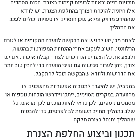
תוכניות בנייה וראיות לבעיות קיימות בצנרת. הכנת מסמכים
אלו חיונית להוכחת הצורך בהחלפת הצנרת. יש לוודא
שהמידע מדויק ומלא, שכן חוסרים או טעויות יכולים לעכב
את התהליך.
לאחר מכן, יש להגיש את הבקשה לוועדה המקומית או לגורם
הרלוונטי. חשוב לעקוב אחרי ההנחיות המפורטות בהגשה,
ולבצע את כל הצעדים הנדרשים לצורך קבלת אישור. אם יש
צורך, ניתן לערוך פגישות עם נציגי הוועדה כדי להבין טוב יותר
את הדרישות ולוודא שהבקשה תוכל להתקבל.
במקביל, יש להיערך לתגובות אפשריות מהשכנים או
מהוועדה. במקרים מסוימים, ייתכן ויידרשו הוכחות נוספות או
מסמכים נוספים, ולכן כדאי להיות מוכנים לכך מראש. כל
שלב בתהליך מחייב תשומת לב לפרטים, כדי להבטיח
שההליך יתנהל בצורה חלקה.
תכנון וביצוע החלפת הצנרת