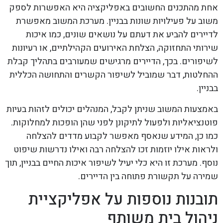
אחת מהתכנים החשובים באפליקציה היא האפשרות לספק
משוב על פעילויות שונות בבניין. מערכת המשוב מאפשרת
לדיירים להביע את דעתם על נושאים שונים, כמו איכות
שירותי התחזוקה, הצלחת האירועים הקהילתיים, או רעיונות
לשיפורים. בכך, הדיירים מרגישים שמעורבים בתהליך קבלת
ההחלטות, דבר שמוביל לשיפור הקשרים והתחושה הכללית
בבניין.
באמצעות המשוב שניתן לקבל, המנהלים יכולים לזהות בעיות
פוטנציאליות ולפעול לתיקונן לפני שהן הופכות למחלוקות.
כמו כן, המידע שנאסף מאפשר לקבוע מדדים להצלחה
ולראות אילו יוזמות זכו להצלחה רבה ואילו נדרשות שיפוט
נוסף. מערכת זו היא כלי יעיל לשיפור איכות החיים בבניין, תוך
שמירה על תקשורת פתוחה בין הדיירים.
תובנות נוספות על אפליקציית
ניהול בית משותף