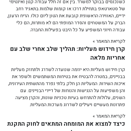
כשנכנסים בבוקר למשרד. בין אם זה חלל עבודה קטן ואינטימי
של סטארטאפ בתחילת דרכו או קומות שלמות בתאגיד רחב
ידיים, האווירה הראשונית קובעת את הטון ליום כולו. הריח הרענן,
הברק על המשטחים והסדר המופתי הם לא מותרות, הם כלי
עבודה חיוני המשפיע על כל היבט בפעילות החברה.
לקריאת המאמר »
קרן חידוש מעליות: תהליך שלב אחרי שלב עם
אחריות מלאה
קרן חידוש מעליות היא יוזמה שנועדה לשדרג ולתחזק מעליות
בבניינים, במטרה להבטיח את בטיחות המשתמשים ולשפר את
איכות השירות. המעליות הן חלק בלתי נפרד מהתשתית העירונית,
והן משפיעות על הנגישות והנוחות של דיירי הבניינים. עם
השנים, עלולות להתרחש בעיות טכניות שונות, והקרן מציעה
פתרונות מעשיים ויעילים לשדרוג מערכות המעליות.
לקריאת המאמר »
כיצד למצוא את המומחה המתאים לחוק התקנת