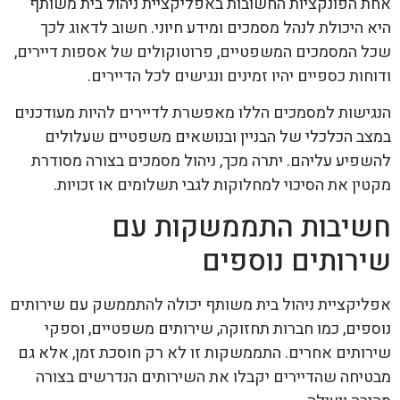
אחת הפונקציות החשובות באפליקציית ניהול בית משותף
היא היכולת לנהל מסמכים ומידע חיוני. חשוב לדאוג לכך
שכל המסמכים המשפטיים, פרוטוקולים של אספות דיירים,
ודוחות כספיים יהיו זמינים ונגישים לכל הדיירים.
הנגישות למסמכים הללו מאפשרת לדיירים להיות מעודכנים
במצב הכלכלי של הבניין ובנושאים משפטיים שעלולים
להשפיע עליהם. יתרה מכך, ניהול מסמכים בצורה מסודרת
מקטין את הסיכוי למחלוקות לגבי תשלומים או זכויות.
חשיבות התממשקות עם
שירותים נוספים
אפליקציית ניהול בית משותף יכולה להתממשק עם שירותים
נוספים, כמו חברות תחזוקה, שירותים משפטיים, וספקי
שירותים אחרים. התממשקות זו לא רק חוסכת זמן, אלא גם
מבטיחה שהדיירים יקבלו את השירותים הנדרשים בצורה