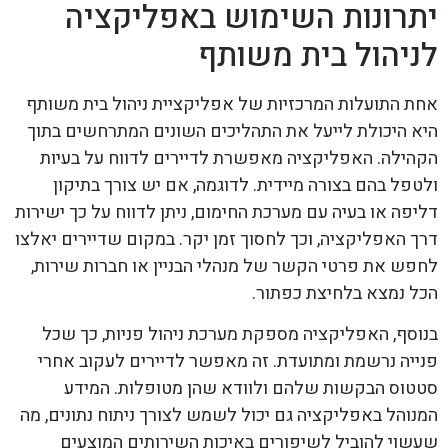
יתרונות השימוש באפליקציה
לניהול בית משותף
אחת התועלות המרכזיות של אפליקציית ניהול בית משותף
היא היכולת לייעל את התהליכים השונים המתרחשים בתוך
הקהילה. האפליקציה מאפשרת לדיירים לדווח על בעיות
ולטפל בהם בצורה מיידית. לדוגמה, אם יש צורך בתיקון
דליפה או בעיה עם מערכת החימום, ניתן לדווח על כך ישירות
דרך האפליקציה, וכך לחסוך זמן יקר. במקום שדיירים יאלצו
לחפש את פרטי הקשר של מנהלי הבניין או חברות שירות,
הכל נמצא בלחיצת כפתור.
בנוסף, האפליקציה מספקת מערכת ניהול פניות, כך שכל
פנייה נרשמת ומתועדת. זה מאפשר לדיירים לעקוב אחרי
סטטוס הבקשות שלהם ולוודא שהן מטופלות. המידע
המנוהל באפליקציה גם יכול לשמש לצורך ניתוח נתונים, מה
שעשוי להוביל לשיפורים באיכות השירותים המוצעים