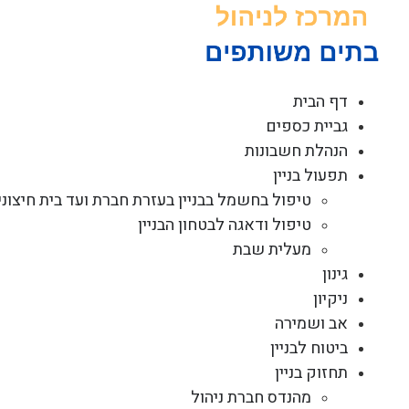
לג
תוכן
דף הבית
גביית כספים
הנהלת חשבונות
תפעול בניין
טיפול בחשמל בבניין בעזרת חברת ועד בית חיצוני
טיפול ודאגה לבטחון הבניין
מעלית שבת
גינון
ניקיון
אב ושמירה
ביטוח לבניין
תחזוק בניין
מהנדס חברת ניהול