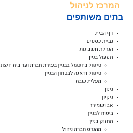
לג
תוכן
דף הבית
גביית כספים
הנהלת חשבונות
תפעול בניין
טיפול בחשמל בבניין בעזרת חברת ועד בית חיצוני
טיפול ודאגה לבטחון הבניין
מעלית שבת
גינון
ניקיון
אב ושמירה
ביטוח לבניין
תחזוק בניין
מהנדס חברת ניהול