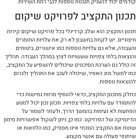
קודמים יכול להעניק תובנות נוספות לגבי רמת השירות.
תכנון התקציב לפרויקט שיקום
תכנון התקציב הוא שלב קרדינלי בכל פרויקט שיקום קירות
חיצוניים. יש לקחת בחשבון לא רק את עלויות החומרים
והעבודה, אלא גם עלויות נוספות כמו אישורים, ביטוחים
והוצאות בלתי צפויות שעשויות לצוץ במהלך העבודה. תהליך
זה כולל גם הערכת הסיכונים שיכולים להשפיע על התקציב,
כמו למשל מזג האוויר, שיכולה לעכב את התהליך ולגרום
להוצאות נוספות.
כחלק מתכנון התקציב, כדאי להוסיף מרווח גמישות כדי
להתמודד עם עלויות בלתי צפויות. תכנון נכון יכול למנוע
הפתעות לא נעימות בהמשך הדרך, ולעזור לשמור על
הדינמיקה של הפרויקט. כמו כן, ניתן לשקול אפשרויות מימון
שונות אם התקציב הנוכחי אינו מספיק, כמו הלוואות או
שיתופי פעולה עם אנשי מקצוע.