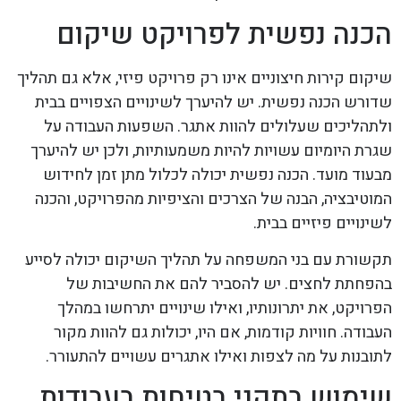
הכנה נפשית לפרויקט שיקום
שיקום קירות חיצוניים אינו רק פרויקט פיזי, אלא גם תהליך
שדורש הכנה נפשית. יש להיערך לשינויים הצפויים בבית
ולתהליכים שעלולים להוות אתגר. השפעות העבודה על
שגרת היומיום עשויות להיות משמעותיות, ולכן יש להיערך
מבעוד מועד. הכנה נפשית יכולה לכלול מתן זמן לחידוש
המוטיבציה, הבנה של הצרכים והציפיות מהפרויקט, והכנה
לשינויים פיזיים בבית.
תקשורת עם בני המשפחה על תהליך השיקום יכולה לסייע
בהפחתת לחצים. יש להסביר להם את החשיבות של
הפרויקט, את יתרונותיו, ואילו שינויים יתרחשו במהלך
העבודה. חוויות קודמות, אם היו, יכולות גם להוות מקור
לתובנות על מה לצפות ואילו אתגרים עשויים להתעורר.
שימוש בתקני בטיחות בעבודות