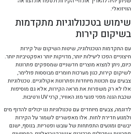
שניתן יהיה להאריך את חיי הקירות ולטפח את המראה
הוויזואלי.
שימוש בטכנולוגיות מתקדמות
בשיקום קירות
עם התקדמות הטכנולוגיה, שיטות השיקום של קירות
חיצוניים הפכו ליעילות יותר, מדויקות יותר ואפקטיביות יותר.
כיום, ניתן למצוא מוצרים חדשניים שמספקים פתרונות
לשיקום קירות, כגון מערכות חומרים מבוססות פולימר,
צבעים עם תכונות מיוחדות ופתרונות אקולוגיים. טכנולוגיות
אלו לא רק משפרות את מראה הקירות, אלא גם מוסיפות
שכבת הגנה מפני פגעי מזג האוויר, קרני UV ורטיבות.
לדוגמה, צבעים מיוחדים עם טכנולוגיות ננו יכולים להדוף מים
ולמנוע חדירת לחות. אלו מאפשרים לשמור על הקירות
יבשים ומונעים התפתחות של עובש ופטריות. בנוסף, ישנם
פתרונות שמכילים מרכיבים אנטיבקטריאליים, המסייעים