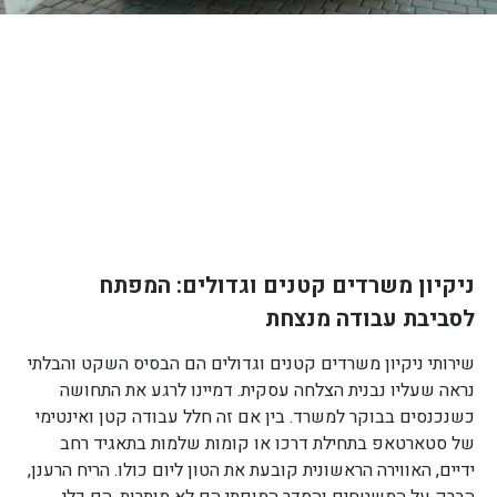
ניקיון משרדים קטנים וגדולים: המפתח
לסביבת עבודה מנצחת
שירותי ניקיון משרדים קטנים וגדולים הם הבסיס השקט והבלתי
נראה שעליו נבנית הצלחה עסקית. דמיינו לרגע את התחושה
כשנכנסים בבוקר למשרד. בין אם זה חלל עבודה קטן ואינטימי
של סטארטאפ בתחילת דרכו או קומות שלמות בתאגיד רחב
ידיים, האווירה הראשונית קובעת את הטון ליום כולו. הריח הרענן,
הברק על המשטחים והסדר המופתי הם לא מותרות, הם כלי