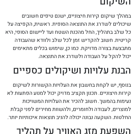
השיקום
במהלך שיקום קירות חיצוניים, ישנם טיפים חשובים
שיכולים לשדרג את התוצאה הסופית. ראשית, הקפיצה על
כל שלב בתהליך, החל מהכנת השטח ועד ליישום הסופי, היא
קריטית. חשוב להקדיש זמן לכל שלב ולוודא שהעבודה
מתבצעת בצורה מדויקת. כמו כן, שימוש בכלים מתאימים
יכול להקל על העבודה ולשדרג את התוצאה.
הבנת עלויות ושיקולים כספיים
בנוסף, יש לקחת בחשבון את העלויות הקשורות לשיקום
קירות חיצוניים. תכנון תקציב מדויק יכול למנוע הפתעות לא
נעימות בהמשך. חשוב להכיר את העלויות המשויכות
למוצרים, לעבודה ולחומרים, ולהשוות מחירים לפני קבלת
החלטות. השקעה נבונה יכולה להניב תוצאות איכותיות יותר.
השפעת מזג האוויר על תהליך