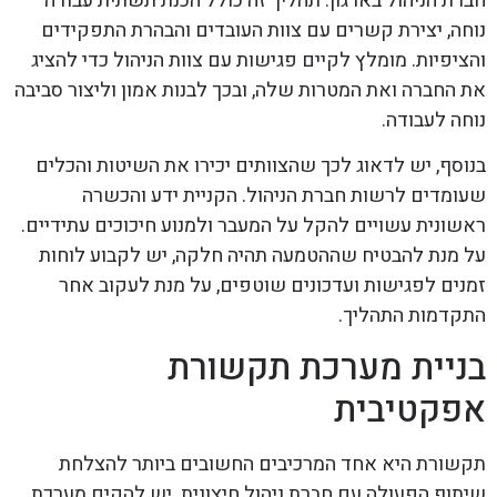
חברת הניהול בארגון. תהליך זה כולל הכנת תשתית עבודה
נוחה, יצירת קשרים עם צוות העובדים והבהרת התפקידים
והציפיות. מומלץ לקיים פגישות עם צוות הניהול כדי להציג
את החברה ואת המטרות שלה, ובכך לבנות אמון וליצור סביבה
נוחה לעבודה.
בנוסף, יש לדאוג לכך שהצוותים יכירו את השיטות והכלים
שעומדים לרשות חברת הניהול. הקניית ידע והכשרה
ראשונית עשויים להקל על המעבר ולמנוע חיכוכים עתידיים.
על מנת להבטיח שההטמעה תהיה חלקה, יש לקבוע לוחות
זמנים לפגישות ועדכונים שוטפים, על מנת לעקוב אחר
התקדמות התהליך.
בניית מערכת תקשורת
אפקטיבית
תקשורת היא אחד המרכיבים החשובים ביותר להצלחת
שיתוף הפעולה עם חברת ניהול חיצונית. יש להקים מערכת