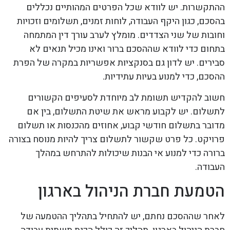
ההתקשרות. יש לוודא שכל הפרטים המהותיים נכללים
בהסכם, כגון היקף העבודה, לוחות זמנים, תשלומים וזכויות
וחובות של שני הצדדים. מומלץ לערב עורך דין המתמחה
בתחום כדי לוודא שההסכם ברור ואינו מכיל תנאים לא
סבירים. יש לדון גם בסנקציות אפשריות במקרה של הפרת
ההסכם, כדי למנוע בעיות עתידיות.
חשוב להקדיש תשומת לב מיוחדת לסעיפים הקשורים
לתשלום. יש לקבוע מראש את שיטת התשלום, בין אם
מדובר בתשלום חודשי קבוע, אחוזים מהכנסות או תשלום
פרויקט. כל פרט שקשור לתשלום צריך להיות מנוסח בצורה
ברורה כדי למנוע אי הבנות שיכולות להתרחש במהלך
העבודה.
הטמעת חברת הניהול בארגון
לאחר שההסכם נחתם, יש להתחיל בתהליך ההטמעה של