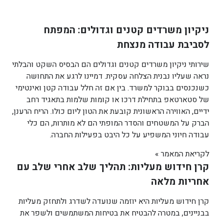
ניקיון משרדים קטנים וגדולים: המפתח
לסביבת עבודה מנצחת
שירותי ניקיון משרדים קטנים וגדולים הם הבסיס השקט והבלתי
נראה שעליו נבנית הצלחה עסקית. דמיינו לרגע את התחושה
כשנכנסים בבוקר למשרד. בין אם זה חלל עבודה קטן ואינטימי
של סטארטאפ בתחילת דרכו או קומות שלמות בתאגיד רחב
ידיים, האווירה הראשונית קובעת את הטון ליום כולו. הריח הרענן,
הברק על המשטחים והסדר המופתי הם לא מותרות, הם כלי
עבודה חיוני המשפיע על כל היבט בפעילות החברה.
לקריאת המאמר »
קרן חידוש מעליות: תהליך שלב אחרי שלב עם
אחריות מלאה
קרן חידוש מעליות היא יוזמה שנועדה לשדרג ולתחזק מעליות
בבניינים, במטרה להבטיח את בטיחות המשתמשים ולשפר את