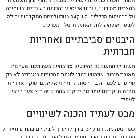
תאורה חכמה שמגיבה לשינויים בסביבה. זהו יתרון משמעותי
במצבים מסוכנים, שבוודאי יסייע בהכוונת העובדים ובשמירה
על הבטיחות הכללית. השקעה בטכנולוגיות מתקדמות יכולה
לשפר את היעילות והאמינות של המערכת.
היבטים סביבתיים ואחריות
חברתית
חשוב להתחשב גם בהיבטים סביבתיים בעת תכנון מערכות
תאורת חירום. שימוש בטכנולוגיות חסכוניות באנרגיה לא רק
שיתרום לעמידה בדרישות החוקיות אלא גם ישקף אחריות
חברתית. קידום פתרונות ירוקים בתחום זה הוא צעד חיובי
לעתיד.
מבט לעתיד והכנה לשינויים
כשהשנה מתקדמת, יש צורך להיערך לשינויים בתחום תאורת
החירום. זה כולל הבנה מעמיקה של החוקים החדשים,