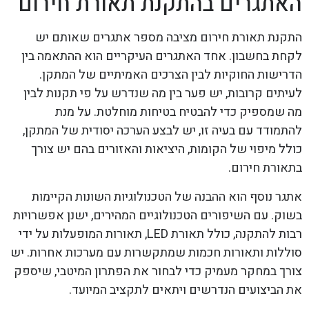
האתגרים בהתקנת תאורת חירום
התקנת תאורת חירום מציבה מספר אתגרים שאותם יש
לקחת בחשבון. אחד האתגרים העיקריים הוא ההתאמה בין
הדרישות החוקיות לבין הצרכים האמיתיים של המתקן.
לעיתים קרובות, יש פער בין מה שנדרש על פי תקנות לבין
מה שמספיק כדי להבטיח בטיחות מוחלטת. על מנת
להתמודד עם בעיה זו, יש לבצע הערכה יסודית של המתקן,
כולל מיפוי של הקומות, היציאות והאזורים בהם יש צורך
בתאורת חירום.
אתגר נוסף הוא ההבנה של הטכנולוגיות השונות הקיימות
בשוק. עם השיפורים הטכנולוגיים המהירים, ישנן אפשרויות
רבות להתקנה, כולל תאורת LED, תאורות המופעלות על ידי
סוללות ותאורות חכמות שמתקשרות עם מערכות אחרות. יש
צורך במחקר מעמיק כדי לבחור את הפתרון המיטבי, שיספק
את הביצועים הנדרשים ויתאים לתקציב המיועד.