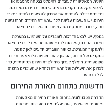
חיונית, המאפשרת לעובדים להימלט בבטחה מהמבנה או
למצוא מקלט. מחקרים מראים כי תאורת חירום מאורגנת
ומדויקת יכולה להפחית את הסיכון לפציעות ולחיים במצבי
חירום. יש חשיבות עליונה לכך שתאורת החירום תהיה גישה
נוחה, ברורה ומספקת מפה מעודכנת של דרכי היציאה.
בנוסף, יש לבצע הדרכות לעובדים על השימוש במערכת
תאורת החירום, על מנת לוודא שהם מודעים לדרכי היציאה
ולתפקוד המערכת. כאשר העובדים יודעים לאן לפנות
במקרים של חירום, הסיכון להתרחשויות בלתי צפויות יורד
משמעותית. מומלץ לערוך סימולציות חירום תקופתיות, כדי
לבדוק את היעילות של התאורה ולוודא שהעובדים מוכנים
לכל תרחיש.
חדשנות בתחום תאורת החירום
הקדמה הטכנולוגית בתחום תאורת החירום מאפשרת
פיתוחים מרשימים, שמייעלים את המערכות ומביאות