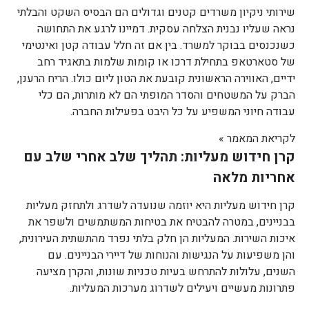
שירותי ניקיון משרדים קטנים וגדולים הם הבסיס השקט והבלתי
נראה שעליו נבנית הצלחה עסקית. דמיינו לרגע את התחושה
כשנכנסים בבוקר למשרד. בין אם זה חלל עבודה קטן ואינטימי
של סטארטאפ בתחילת דרכו או קומות שלמות בתאגיד רחב
ידיים, האווירה הראשונית קובעת את הטון ליום כולו. הריח הרענן,
הברק על המשטחים והסדר המופתי הם לא מותרות, הם כלי
עבודה חיוני המשפיע על כל היבט בפעילות החברה.
לקריאת המאמר »
קרן חידוש מעליות: תהליך שלב אחרי שלב עם
אחריות מלאה
קרן חידוש מעליות היא יוזמה שנועדה לשדרג ולתחזק מעליות
בבניינים, במטרה להבטיח את בטיחות המשתמשים ולשפר את
איכות השירות. המעליות הן חלק בלתי נפרד מהתשתית העירונית,
והן משפיעות על הנגישות והנוחות של דיירי הבניינים. עם
השנים, עלולות להתרחש בעיות טכניות שונות, והקרן מציעה
פתרונות מעשיים ויעילים לשדרוג מערכות המעליות.