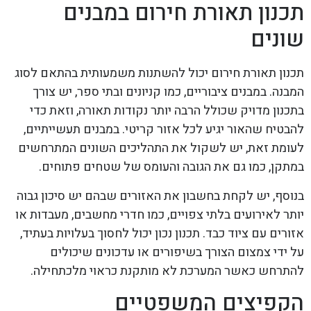
תכנון תאורת חירום במבנים
שונים
תכנון תאורת חירום יכול להשתנות משמעותית בהתאם לסוג
המבנה. במבנים ציבוריים, כמו קניונים ובתי ספר, יש צורך
בתכנון מדויק שכולל הרבה יותר נקודות תאורה, וזאת כדי
להבטיח שהאור יגיע לכל אזור קריטי. במבנים תעשייתיים,
לעומת זאת, יש לשקול את התהליכים השונים המתרחשים
במתקן, כמו גם את הגובה והעומס של שטחים פתוחים.
בנוסף, יש לקחת בחשבון את האזורים שבהם יש סיכון גבוה
יותר לאירועים בלתי צפויים, כמו חדרי מחשבים, מעבדות או
אזורים עם ציוד כבד. תכנון נכון יכול לחסוך בעלויות בעתיד,
על ידי צמצום הצורך בשיפורים או עדכונים שיכולים
להתרחש כאשר המערכת לא מותקנת כראוי מלכתחילה.
הקפיצים המשפטיים