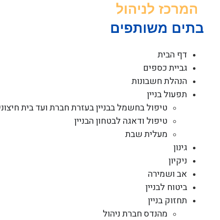
לג
תוכן
דף הבית
גביית כספים
הנהלת חשבונות
תפעול בניין
טיפול בחשמל בבניין בעזרת חברת ועד בית חיצוני
טיפול ודאגה לבטחון הבניין
מעלית שבת
גינון
ניקיון
אב ושמירה
ביטוח לבניין
תחזוק בניין
מהנדס חברת ניהול