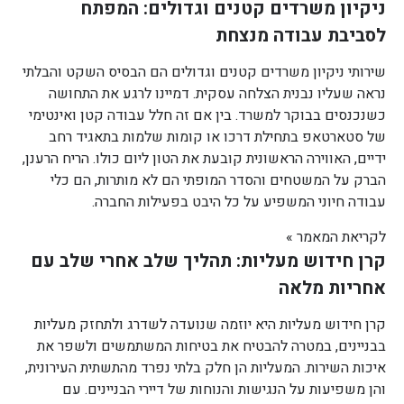
ניקיון משרדים קטנים וגדולים: המפתח
לסביבת עבודה מנצחת
שירותי ניקיון משרדים קטנים וגדולים הם הבסיס השקט והבלתי
נראה שעליו נבנית הצלחה עסקית. דמיינו לרגע את התחושה
כשנכנסים בבוקר למשרד. בין אם זה חלל עבודה קטן ואינטימי
של סטארטאפ בתחילת דרכו או קומות שלמות בתאגיד רחב
ידיים, האווירה הראשונית קובעת את הטון ליום כולו. הריח הרענן,
הברק על המשטחים והסדר המופתי הם לא מותרות, הם כלי
עבודה חיוני המשפיע על כל היבט בפעילות החברה.
לקריאת המאמר »
קרן חידוש מעליות: תהליך שלב אחרי שלב עם
אחריות מלאה
קרן חידוש מעליות היא יוזמה שנועדה לשדרג ולתחזק מעליות
בבניינים, במטרה להבטיח את בטיחות המשתמשים ולשפר את
איכות השירות. המעליות הן חלק בלתי נפרד מהתשתית העירונית,
והן משפיעות על הנגישות והנוחות של דיירי הבניינים. עם