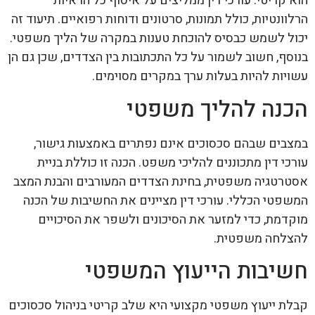
הוא קריטי. עורכי דין ממליצים על איסוף כל הראיות
הרלוונטיות, כולל תמונות, סרטונים ודוחות רפואיים. תיעוד זה
יכול לשמש כבסיס להוכחת טענות במקרה של הליך משפטי.
בנוסף, חשוב לשמור על כל התכתובות בין הצדדים, שכן גם הן
עשויות להיות בעלות ערך במקרים מסוימים.
הכנה להליך משפטי
במצבים שבהם סכסוכים אינם נפתרים באמצעות גישור,
עורכי דין מתכוננים להליכי משפט. הכנה זו כוללת בניית
אסטרטגיה משפטית, בחינת הצדדים המעורבים והבנת המצב
המשפטי הכללי. עורכי דין מציינים את החשיבות של הכנה
מוקדמת, כדי למזער את הסיכונים ולשפר את הסיכויים
להצלחה משפטית.
חשיבות הייעוץ המשפטי
קבלת ייעוץ משפטי מקצועי היא שלב קריטי בניהול סכסוכים