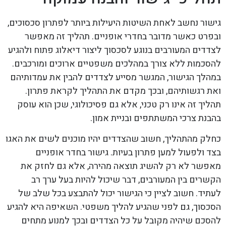
גישור נחשב לאחת השיטות היעילות ביותר לפתרון סכסוכים,
ובפרט כאשר מדובר בחדרי אופניים. תהליך זה מאפשר
לצדדים המעורבים בנוגע לסכסוך ליצור דיאלוג פתוח ולהגיע
להסכמות ללא צורך במהלכים משפטיים ארוכים ומורכבים.
במהלך הגישור, המגשר מסייע לצדדים להבין את עמדותיהם
ואת רגשותיהם, ובכך מקדם את התהליך לקראת פתרון.
תהליך זה אינו רק טכני, אלא גם פסיכולוגי, שכן הוא עוסק
בהבנת צרכי המשתתפים ובניית אמון.
כחלק מהתהליך, חשוב שהצדדים יהיו מוכנים לשים את האגו
בצד ולפעול למען פתרון בעיות. גישור בחדר אופניים
מאפשר לא רק להשיג תוצאה מהירה, אלא גם לחזק את
הקשרים בין המעורבים, דבר שיכול להיות בעל ערך רב
לעתיד. חשוב לציין כי הגישור יכול להתבצע בכל שלב של
הסכסוך, גם לפני שהגיע להליך משפטי. השאיפה היא להגיע
להסכם שיהיה מקובל על כל הצדדים ובכך למנוע מתחים