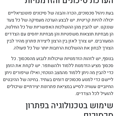
הערכת סיכונים והזדמנויות
בעת ניהול סכסוכים, הכרה והבנה של סיכונים פוטנציאליים
יכולה להיות קריטית. יש לבצע הערכה מעמיקה של כל צעד
שננקט. יש להבין מהן ההשלכות האפשריות של כל החלטה,
הן מבחינת תוצאות משפטיות והן מבחינת יחסים עם הצדדים
המעורבים. יש צורך לאזן בין הרצון ליצירת פתרון מהיר לבין
הצורך לבחון את ההשלכות הרחבות יותר של כל פעולה.
בנוסף, יש לזהות הזדמנויות שיכולות לנבוע מהסכסוך. כל
סכסוך מציע הזדמנות ללמוד ולהשתפר. יש לקחת את הזמן
כדי להבין מה ניתן ללמוד מהמצב הנוכחי, ואילו שיפורים ניתן
ליישם כדי למנוע סכסוכים דומים בעתיד. בחינה של ההיבטים
החיוביים עשויה לסייע במציאת פתרונות יצירתיים שיכולים
להועיל לכל הצדדים.
שימוש בטכנולוגיה בפתרון
סכסוכים