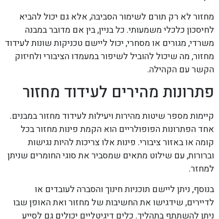
מחזור לא רק תורם לשימור הסביבה, אלא גם יכול להביא
לחיסכון כלכלי משמעותי. כל בניין, בין אם מדובר במבנה
משרדי, מגורים או מסחרי, יכול ליישם טכניקות שונות לעידוד
מחזור, מה שיכול להוביל לשיפור במעמדו הציבורי ולחיזוק
הקשר עם הקהילה.
פתרונות מהירים לעידוד מחזור
קיימות מספר שיטות מהירות ויעילות לעידוד מחזור במבנים.
אחד הפתרונות הפופולריים הוא הקמת פינות מחזור בכל
קומה או באזור ציבורי. פינות אלו צריכות להיות נגישות
וברורות, עם שילוט מתאים שמסביר את סוגי החומרים שניתן
למחזר.
בנוסף, ניתן ליישם תוכניות חינוך והסברה לעובדים או
לדיירים, שידגישו את החשיבות של מחזור ואת האופן שבו
ניתן להשתתף בתהליך. כלים דיגיטליים יכולים גם לסייע