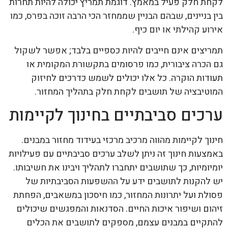
לקחת חלק פעיל במאמץ. דוגמת תמריץ יכולה להיות תחרות
בין בניינים, שבהם הבניין שממחזר הכי הרבה זוכה בפרס, כמו
אירוע קהילתי או יום כיף.
תמריצים אינם חייבים להיות כספיים בלבד; אפשר לשקול
גם הכרה ציבורית, כמו פרסומים בתקשורת המקומית או
תעודות הוקרה. כל אלו יכולים לשמש כדרכים לחיזוק
המוטיבציה של תושבים לקחת חלק בתהליך המחזור.
ערכים סביבתיים בחינוך לקיימות
חינוך לקיימות מהווה מרכיב מרכזי בעידוד מחזור במבנים.
באמצעות חינוך זה ניתן לשלב ערכים סביבתיים עם פעילויות
יומיומיות, כך שתושבים יתחברו לתהליך ויבינו את חשיבותו.
יש להקנות לתושבים ידע על ההשפעות הסביבתיות של
פסולת ועל יתרונות המחזור, כמו חיסכון במשאבים, הפחתת
זיהום ושיפור איכות החיים. הסדנאות והמפגשים שיכולים
להתקיים במבנים עצמם, מספקים לתושבים את הכלים