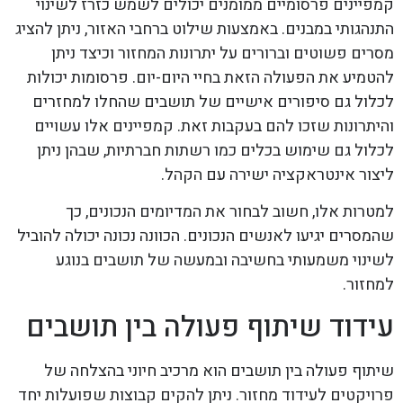
קמפיינים פרסומיים ממומנים יכולים לשמש כזרז לשינוי
התנהגותי במבנים. באמצעות שילוט ברחבי האזור, ניתן להציג
מסרים פשוטים וברורים על יתרונות המחזור וכיצד ניתן
להטמיע את הפעולה הזאת בחיי היום-יום. פרסומות יכולות
לכלול גם סיפורים אישיים של תושבים שהחלו למחזרים
והיתרונות שזכו להם בעקבות זאת. קמפיינים אלו עשויים
לכלול גם שימוש בכלים כמו רשתות חברתיות, שבהן ניתן
ליצור אינטראקציה ישירה עם הקהל.
למטרות אלו, חשוב לבחור את המדיומים הנכונים, כך
שהמסרים יגיעו לאנשים הנכונים. הכוונה נכונה יכולה להוביל
לשינוי משמעותי בחשיבה ובמעשה של תושבים בנוגע
למחזור.
עידוד שיתוף פעולה בין תושבים
שיתוף פעולה בין תושבים הוא מרכיב חיוני בהצלחה של
פרויקטים לעידוד מחזור. ניתן להקים קבוצות שפועלות יחד