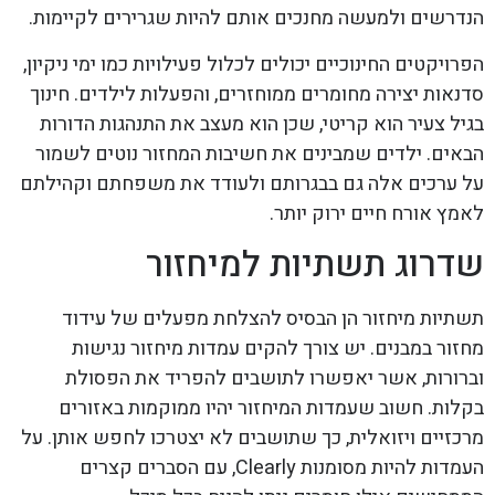
הנדרשים ולמעשה מחנכים אותם להיות שגרירים לקיימות.
הפרויקטים החינוכיים יכולים לכלול פעילויות כמו ימי ניקיון,
סדנאות יצירה מחומרים ממוחזרים, והפעלות לילדים. חינוך
בגיל צעיר הוא קריטי, שכן הוא מעצב את התנהגות הדורות
הבאים. ילדים שמבינים את חשיבות המחזור נוטים לשמור
על ערכים אלה גם בבגרותם ולעודד את משפחתם וקהילתם
לאמץ אורח חיים ירוק יותר.
שדרוג תשתיות למיחזור
תשתיות מיחזור הן הבסיס להצלחת מפעלים של עידוד
מחזור במבנים. יש צורך להקים עמדות מיחזור נגישות
וברורות, אשר יאפשרו לתושבים להפריד את הפסולת
בקלות. חשוב שעמדות המיחזור יהיו ממוקמות באזורים
מרכזיים ויזואלית, כך שתושבים לא יצטרכו לחפש אותן. על
העמדות להיות מסומנות Clearly, עם הסברים קצרים