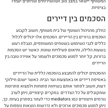
המשותף יישאר במצב טוב ושהשירותים שניתנים יעמדו
בציפיות.
הסכמים בין דיירים
כחלק מהניהול השוטף של בית משותף, חשוב לקבוע
הסכמים ברורים בין הדיירים. הסכמים אלו יכולים לכלול
כללים לגבי השימוש בשטחים המשותפים, הגבלת רעש
בשעות הלילה, ותיאום פעילויות שונות. כאשר יש הסכמות
ברורות, קל יותר למנוע סכסוכים ולשמור על אווירה טובה בין
הדיירים.
ההסכמים יכולים להתבצע בהסכמה כללית של הדיירים
באסיפת דיירים או באמצעות ועד הבית. כאשר ישנם חילוקי
דעות, חשוב לפתור אותם בשיחות פתוחות ולמצוא פתרונות
שמקובלים על כל הצדדים. במקרים קיצוניים, ניתן לערב
גורמים חיצוניים כמו mediators כדי לעזור בפתרון בעיות. כך,
ניתן למנוע סכסוכים ארוכים ולא נדרשות הוצאות נוספות על