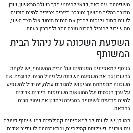
משפטיות. עם זאת, כדאי להימנע מכך בשלב הראשון, שכן
מדובר בהליך ממושך ומורכב. דיירים צריכים להיות מוכנים
לשיח פתוח ולנסות להבין את הנחות היסוד של הצד השני,
מה שיכול להוביל להבנה טובה יותר ולפתרון בעיות.
השפעת השכונה על ניהול הבית
המשותף
בנוסף למאפיינים הפנימיים של הבית המשותף, יש לקחת
בחשבון גם את השפעת השכונה על ניהול הבית. לדוגמה, אם
השכונה מתפתחת והביקוש למגורים עולה, זה יכול להשפיע
על ערך הנכסים ועל ההוצאות השוטפות. דיירים צריכים
להיות מודעים לשינויים בסביבה ולתכנן את ניהול הבית
בהתאם.
כמו כן, יש לשים לב למאפיינים קהילתיים כמו שיתוף פעולה
עם שכנים, פעילויות קהילתיות, והתארגנויות לשיפור איכות