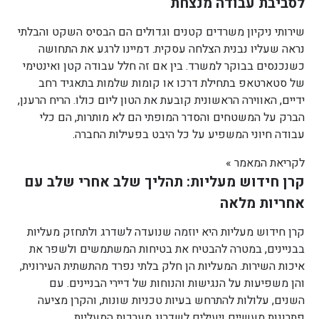
לסביבת עבודה מנצחת
שירותי ניקיון משרדים קטנים וגדולים הם הבסיס השקט והבלתי
נראה שעליו נבנית הצלחה עסקית. דמיינו לרגע את התחושה
כשנכנסים בבוקר למשרד. בין אם זה חלל עבודה קטן ואינטימי
של סטארטאפ בתחילת דרכו או קומות שלמות בתאגיד רחב
ידיים, האווירה הראשונית קובעת את הטון ליום כולו. הריח הרענן,
הברק על המשטחים והסדר המופתי הם לא מותרות, הם כלי
עבודה חיוני המשפיע על כל היבט בפעילות החברה.
לקריאת המאמר »
קרן חידוש מעליות: תהליך שלב אחרי שלב עם
אחריות מלאה
קרן חידוש מעליות היא יוזמה שנועדה לשדרג ולתחזק מעליות
בבניינים, במטרה להבטיח את בטיחות המשתמשים ולשפר את
איכות השירות. המעליות הן חלק בלתי נפרד מהתשתית העירונית,
והן משפיעות על הנגישות והנוחות של דיירי הבניינים. עם
השנים, עלולות להתרחש בעיות טכניות שונות, והקרן מציעה
פתרונות מעשיים ויעילים לשדרוג מערכות המעליות.