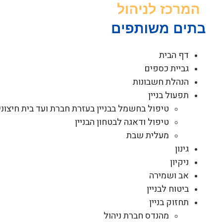
לג
תוכן
דף הבית
גביית כספים
הנהלת חשבונות
תפעול בניין
טיפול בחשמל בבניין בעזרת חברת ועד בית חיצוני
טיפול ודאגה לבטחון הבניין
מעלית שבת
גינון
ניקיון
אב ושמירה
ביטוח לבניין
תחזוק בניין
מהנדס חברת ניהול