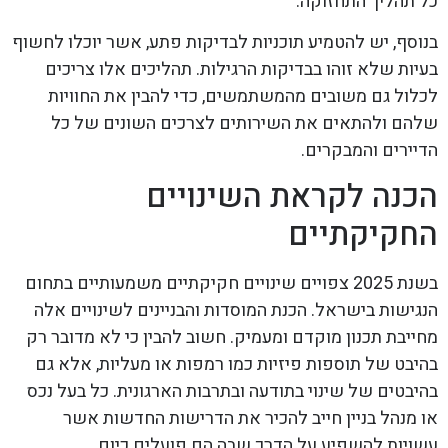
כל תהליך התחזוקה.
בנוסף, יש להטמיע תוכניות לבדיקות פתע, אשר יוכלו לחשוף
בעיות שלא זוהו בבדיקות הרגילות. תהליכים אלו צריכים
לכלול גם משובים מהמשתמשים, כדי להבין את החוויות
שלהם ולהתאים את השירותים לצרכים השונים של כל
הדיירים והמבקרים.
הכנה לקראת השינויים
החקיקתיים
בשנת 2025 צפויים שינויים חקיקתיים משמעותיים בתחום
הנגישות בישראל. הכנת המוסדות והבניינים לשינויים אלה
מחייבת תכנון מוקדם ומעמיק. חשוב להבין כי לא מדובר רק
בהיבט של תוספות פיזיות כמו רמפות או מעליות, אלא גם
בהיבטים של שינוי בתודעה ובתרבות הארגונית. כל בעל נכס
או מנהל בניין חייב להכיר את הדרישות החדשות אשר
עשויות להשפיע על הדרך שבה הם פועלים כיום.