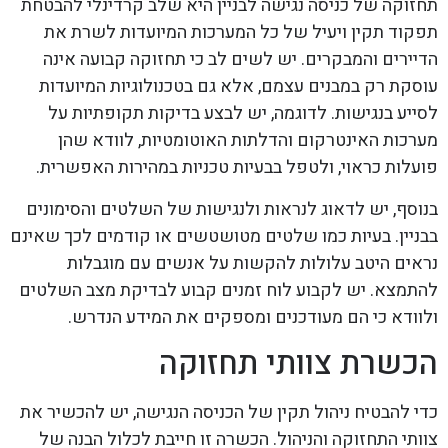
תחזוקה של כניסה נגישה לבניין היא שלב קרדינלי להבטחת
תפקוד תקין ויעיל של כל המערכות המיועדות לשרת את
הדיירים והמבקרים. יש לשים לב כי תחזוקה קבועה אינה
עוסקת רק במבנים עצמם, אלא גם בטכנולוגיות המיועדות
לסייע בנגישות. לדוגמה, יש לבצע בדיקות תקופתיות על
מערכות האינטרקום והדלתות האוטומטיות, לוודא שהן
פועלות כראוי, ולטפל בבעיות טכניות במהירות האפשרית.
בנוסף, יש לדאוג לנראות ולנגישות של השלטים והסימונים
בבניין. בעיות כמו שלטים מטושטשים או קודמים לכך שאינם
נראים היטב עלולות להקשות על אנשים עם מוגבלות
להתמצא. יש לקבוע לוח זמנים קבוע לבדיקת מצב השלטים
ולוודא כי הם מעודכנים ומספקים את המידע הנדרש.
הכשרת צוותי תחזוקה
כדי להבטיח ניהול תקין של הכניסה הנגישה, יש להכשיר את
צוותי התחזוקה והניהול. הכשרה זו חייבת לכלול הבנה של