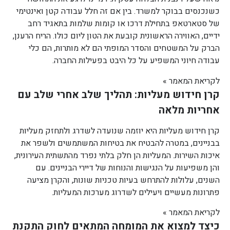
כשנכנסים בבוקר למשרד. בין אם זה חלל עבודה קטן ואינטימי
של סטארטאפ בתחילת דרכו או קומות שלמות בתאגיד רחב
ידיים, האווירה הראשונית קובעת את הטון ליום כולו. הריח הרענן,
הברק על המשטחים והסדר המופתי הם לא מותרות, הם כלי
עבודה חיוני המשפיע על כל היבט בפעילות החברה.
לקריאת המאמר »
קרן חידוש מעליות: תהליך שלב אחרי שלב עם
אחריות מלאה
קרן חידוש מעליות היא יוזמה שנועדה לשדרג ולתחזק מעליות
בבניינים, במטרה להבטיח את בטיחות המשתמשים ולשפר את
איכות השירות. המעליות הן חלק בלתי נפרד מהתשתית העירונית,
והן משפיעות על הנגישות והנוחות של דיירי הבניינים. עם
השנים, עלולות להתרחש בעיות טכניות שונות, והקרן מציעה
פתרונות מעשיים ויעילים לשדרוג מערכות המעליות.
לקריאת המאמר »
כיצד למצוא את המומחה המתאים לחוק התקנת