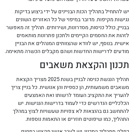
יש להתחיל בתהליך הכנת הבניינים על ידי ביצוע בדיקות
נגישות מקיפות. מדובר במיפוי של כל האזורים השונים
בבניין, כולל כניסות, מסדרונות, ושירותים. תהליך זה מאפשר
לזהות את החסמים הקיימים ולתכנן פתרונות מותאמים
אישית. בנוסף, יש לוודא שהצוותים המנהלים את הבניין
מודעים לדרישות החדשות ושהם מקבלים הכשרה מתאימה.
תכנון והקצאת משאבים
תהליך הנגשת כניסה לבניין בשנת 2025 מצריך הקצאת
משאבים משמעותית, הן כספית והן אנושית. כל בניין צריך
להעריך את התקציב העומד לרשותו ואת האמצעים
הכלכליים הנדרשים כדי לעמוד בדרישות הנגישות. יש
להתחשב גם בהוצאות לא צפויות שעשויות לצוץ במהלך
התהליך, כמו שיפוטים חוזרים או התאמות נוספות.
כחלק מתהליך התכנון, יש לערב אנשי מקצוע בתחום