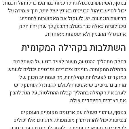
בנוסף, השימוש בטכנולוגיות חכמות כמו מערכות ניהול חכמות
יכול לסייע בניהול הבניינים באופן יעיל יותר, תוך שמירה על
דרישות הנגישות. יש לשקול את האפשרות להטמיע
טכנולוגיות כאלה כבר בשלב התכנון, כך שהן יהיו חלק
אינטגרלי מהבניין ולא תוספות מאוחרות.
השתלבות בקהילה המקומית
כחלק מתהליך ההנגשה, חשוב לשים דגש על השתלבות
בקהילה המקומית. בניינים ציבוריים ופרטיים יכולים לשמש
כמוקדים לפעילויות קהילתיות, מה שמחייב תכנון של
מרחבים נגישים שיאפשרו לכולם לגשת ולהשתתף. יש
לערב את הקהילה בתהליך קבלת ההחלטות, על מנת להבין
את הצרכים המיוחדים שלה.
בנוסף, שיתוף פעולה עם ארגונים מקומיים העוסקים
בנגישות יכול להוות יתרון משמעותי. ארגונים אלו יכולים
להציע ידע, משאבים ותמיכה, ולעזור לבניית תודעה נרחבת