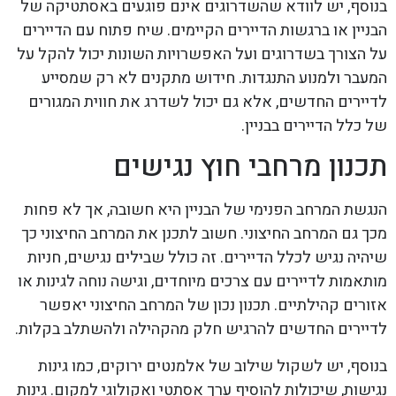
בנוסף, יש לוודא שהשדרוגים אינם פוגעים באסתטיקה של
הבניין או ברגשות הדיירים הקיימים. שיח פתוח עם הדיירים
על הצורך בשדרוגים ועל האפשרויות השונות יכול להקל על
המעבר ולמנוע התנגדות. חידוש מתקנים לא רק שמסייע
לדיירים החדשים, אלא גם יכול לשדרג את חווית המגורים
של כלל הדיירים בבניין.
תכנון מרחבי חוץ נגישים
הנגשת המרחב הפנימי של הבניין היא חשובה, אך לא פחות
מכך גם המרחב החיצוני. חשוב לתכנן את המרחב החיצוני כך
שיהיה נגיש לכלל הדיירים. זה כולל שבילים נגישים, חניות
מותאמות לדיירים עם צרכים מיוחדים, וגישה נוחה לגינות או
אזורים קהילתיים. תכנון נכון של המרחב החיצוני יאפשר
לדיירים החדשים להרגיש חלק מהקהילה ולהשתלב בקלות.
בנוסף, יש לשקול שילוב של אלמנטים ירוקים, כמו גינות
נגישות, שיכולות להוסיף ערך אסתטי ואקולוגי למקום. גינות