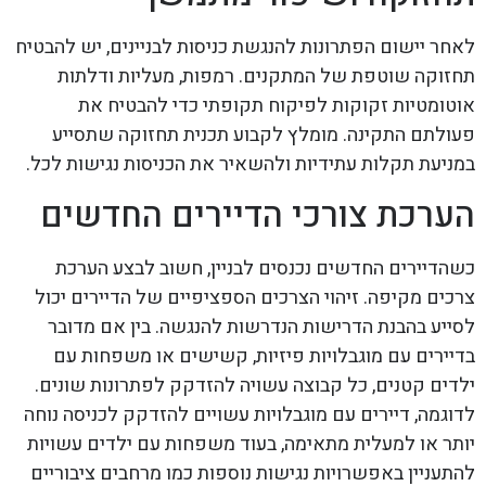
לאחר יישום הפתרונות להנגשת כניסות לבניינים, יש להבטיח
תחזוקה שוטפת של המתקנים. רמפות, מעליות ודלתות
אוטומטיות זקוקות לפיקוח תקופתי כדי להבטיח את
פעולתם התקינה. מומלץ לקבוע תכנית תחזוקה שתסייע
במניעת תקלות עתידיות ולהשאיר את הכניסות נגישות לכל.
הערכת צורכי הדיירים החדשים
כשהדיירים החדשים נכנסים לבניין, חשוב לבצע הערכת
צרכים מקיפה. זיהוי הצרכים הספציפיים של הדיירים יכול
לסייע בהבנת הדרישות הנדרשות להנגשה. בין אם מדובר
בדיירים עם מוגבלויות פיזיות, קשישים או משפחות עם
ילדים קטנים, כל קבוצה עשויה להזדקק לפתרונות שונים.
לדוגמה, דיירים עם מוגבלויות עשויים להזדקק לכניסה נוחה
יותר או למעלית מתאימה, בעוד משפחות עם ילדים עשויות
להתעניין באפשרויות נגישות נוספות כמו מרחבים ציבוריים