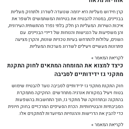
אחריות מלאה
קרן חידוש מעליות היא יוזמה שנועדה לשדרג ולתחזק מעליות
בבניינים, במטרה להבטיח את בטיחות המשתמשים ולשפר את
איכות השירות. המעליות הן חלק בלתי נפרד מהתשתית העירונית,
והן משפיעות על הנגישות והנוחות של דיירי הבניינים. עם
השנים, עלולות להתרחש בעיות טכניות שונות, והקרן מציעה
פתרונות מעשיים ויעילים לשדרוג מערכות המעליות.
לקריאת המאמר »
כיצד למצוא את המומחה המתאים לחוק התקנת
מתקני גז ידידותיים לסביבה
חוק התקנת מתקני גז ידידותיים לסביבה נועד להבטיח שימוש
בטוח ויעיל במקורות אנרגיה מתחדשים. החקיקה מתמקדת
בהתקנה ובתחזוקה של מתקני גז, תוך התחשבות בהשפעות
הסביבתיות והבטיחותיות. הכרת הסעיפים המרכזיים בחוק חיונית
כדי להבין את הדרישות וההנחיות המיועדות למתקנים אלו.
לקריאת המאמר »