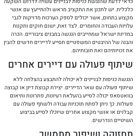
כדאי לדעת שהנגשת כניסות לבניינים עשויה לדרוש השקעה
כלכלית. יש לתכנן את התקציב מראש ולהתייעץ עם אנשי
מקצוע בתחום, אשר יכולים לספק הערכות מדויקות לגבי
עלויות העבודה והחומרים. לצד זאת, ישנם חוקים ותקנות
במדינת ישראל שמחייבים הנגשה במבנים ציבוריים. הכרה
והבנה של ההיבטים המשפטיים תסייע לדיירים חדשים להבין
את זכויותיהם ואת חובותיהם.
שיתוף פעולה עם דיירים אחרים
הנגשת כניסות לבניינים לא יכולה להתבצע בהצלחה ללא
שיתוף פעולה עם שאר הדיירים. יצירת קבוצת דיון או קבוצה
בוואטסאפ יכולה לסייע בהעלאת רעיונות, פתרונות ותיאום
פעולות. כך ניתן לפתח תוכניות עבודה ולשתף פעולה עם
קבלנים או אנשי מקצוע אחרים שיוכלו לסייע בביצוע
השינויים הנדרשים.
תחזוקה ושיפור מתמשך