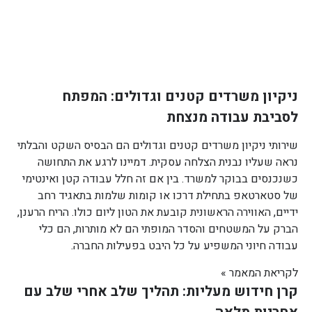
ניקיון משרדים קטנים וגדולים: המפתח
לסביבת עבודה מנצחת
שירותי ניקיון משרדים קטנים וגדולים הם הבסיס השקט והבלתי
נראה שעליו נבנית הצלחה עסקית. דמיינו לרגע את התחושה
כשנכנסים בבוקר למשרד. בין אם זה חלל עבודה קטן ואינטימי
של סטארטאפ בתחילת דרכו או קומות שלמות בתאגיד רחב
ידיים, האווירה הראשונית קובעת את הטון ליום כולו. הריח הרענן,
הברק על המשטחים והסדר המופתי הם לא מותרות, הם כלי
עבודה חיוני המשפיע על כל היבט בפעילות החברה.
לקריאת המאמר »
קרן חידוש מעליות: תהליך שלב אחרי שלב עם