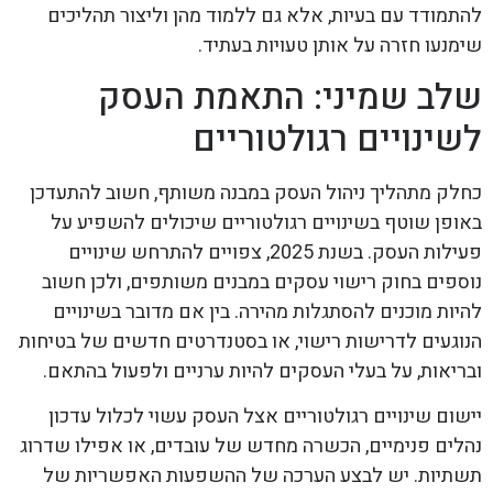
להתמודד עם בעיות, אלא גם ללמוד מהן וליצור תהליכים
שימנעו חזרה על אותן טעויות בעתיד.
שלב שמיני: התאמת העסק
לשינויים רגולטוריים
כחלק מתהליך ניהול העסק במבנה משותף, חשוב להתעדכן
באופן שוטף בשינויים רגולטוריים שיכולים להשפיע על
פעילות העסק. בשנת 2025, צפויים להתרחש שינויים
נוספים בחוק רישוי עסקים במבנים משותפים, ולכן חשוב
להיות מוכנים להסתגלות מהירה. בין אם מדובר בשינויים
הנוגעים לדרישות רישוי, או בסטנדרטים חדשים של בטיחות
ובריאות, על בעלי העסקים להיות ערניים ולפעול בהתאם.
יישום שינויים רגולטוריים אצל העסק עשוי לכלול עדכון
נהלים פנימיים, הכשרה מחדש של עובדים, או אפילו שדרוג
תשתיות. יש לבצע הערכה של ההשפעות האפשריות של