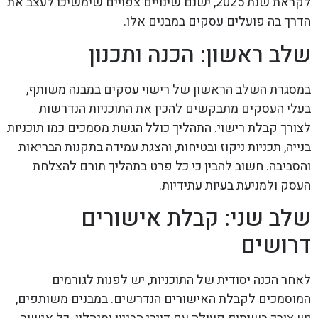
לקראת שנת 2025, ישנם שינויים צפויים שימשיכו לעצב את
הדרך בה פועלים עסקים במבנים אלו.
שלב ראשון: הכנה ותכנון
במסגרת השלב הראשון של רישוי עסקים במבנה משותף,
בעלי העסקים מתבקשים להכין את התוכניות הנדרשות
לצורך קבלת רישוי. התהליך כולל הגשת מסמכים כמו תוכניות
בנייה, תכניות ניקוז ובטיחות, והצגת עמידה בתקנות הבריאות
והסביבה. חשוב להבין כי כל פרט בתהליך תורם להצלחת
העסק ולמניעת בעיות עתידיות.
שלב שני: קבלת אישורים
דרושים
לאחר הכנה יסודית של התוכניות, יש לפנות לגורמים
המוסמכים לקבלת האישורים הנדרשים. במבנים משותפים,