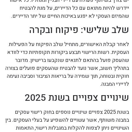
יש צורך בשיתוף פעולה עם דיירי הבניין ומנהליו. כל אישור
יידרש להיות מתואם עם כל הדיירים, על מנת להבטיח
שהמיזם העסקי לא יפגע באיכות החיים של יתר הדיירים.
שלב שלישי: פיקוח ובקרה
לאחר קבלת האישורים, מתחיל שלב הפיקוח על הפעילות
העסקית. רשות הרישוי תבצע ביקורות תקופתיות כדי לוודא
שהעסק פועל בהתאם לתנאים שנקבעו ברישיון. מדובר
בתהליך חשוב, אשר נועד להבטיח שהעסקים פועלים בצורה
חוקית ובטוחה, תוך שמירה על בריאות הציבור וסביבה נעימה
לדיירי המבנה.
שינויים צפויים בשנת 2025
בשנת 2025 צפויים שינויים נוספים בחוק רישוי עסקים
במבנה משותף, אשר עשויים להשפיע על בעלי העסקים. בין
השינויים ניתן לצפות להקלות במגבלות רישוי, התאמות