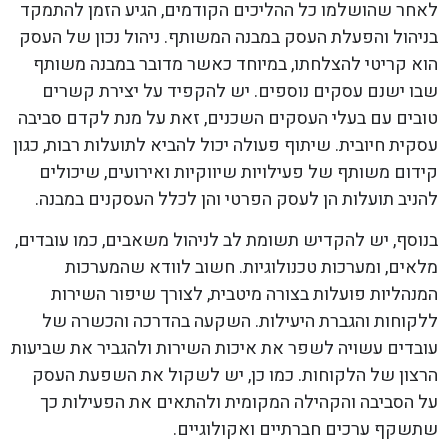
לאחר שהושלמו כל ההליכים הקודמים, הגיע הזמן להתמקד
בניהול והפעלת העסק במבנה המשותף. ניהול נכון של העסק
הוא קריטי להצלחתו, במיוחד כאשר מדובר במבנה משותף
שבו ישנם עסקים נוספים. יש להקפיד על יצירת קשרים
טובים עם בעלי העסקים השכנים, זאת על מנת לקדם סביבה
עסקית חיובית. שיתוף פעולה יכול להביא לתועלות רבות, כגון
קידום משותף של פעילויות שיווקיות ואירועים, שיכולים
להניב תועלות הן לעסק הפרטי והן לכלל העסקנים במבנה.
בנוסף, יש להקדיש תשומת לב לניהול משאבים, כמו עובדים,
מלאים, ומערכות טכנולוגיות. חשוב לוודא שהמערכות
המנהליות פועלות בצורה מיטבית, לצורך שיפור השירות
ללקוחות והגברת היעילות. השקעה בהדרכה והכשרה של
עובדים עשויה לשפר את איכות השירות ולהגביר את שביעות
הרצון של הלקוחות. כמו כן, יש לשקול את השפעת העסק
על הסביבה והקהילה המקומית ולהתאים את הפעילות כך
שתשקף ערכים חברתיים ואקולוגיים.