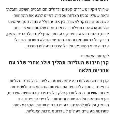
שירותי ניקיון משרדים קטנים וגדולים הם הבסיס השקט והבלתי
נראה שעליו נבנית הצלחה עסקית. דמיינו לרגע את התחושה
כשנכנסים בבוקר למשרד. בין אם זה חלל עבודה קטן ואינטימי
של סטארטאפ בתחילת דרכו או קומות שלמות בתאגיד רחב
ידיים, האווירה הראשונית קובעת את הטון ליום כולו. הריח הרענן,
הברק על המשטחים והסדר המופתי הם לא מותרות, הם כלי
עבודה חיוני המשפיע על כל היבט בפעילות החברה.
לקריאת המאמר »
קרן חידוש מעליות: תהליך שלב אחרי שלב עם
אחריות מלאה
קרן חידוש מעליות היא יוזמה שנועדה לשדרג ולתחזק מעליות
בבניינים, במטרה להבטיח את בטיחות המשתמשים ולשפר את
איכות השירות. המעליות הן חלק בלתי נפרד מהתשתית העירונית,
והן משפיעות על הנגישות והנוחות של דיירי הבניינים. עם
השנים, עלולות להתרחש בעיות טכניות שונות, והקרן מציעה
פתרונות מעשיים ויעילים לשדרוג מערכות המעליות.