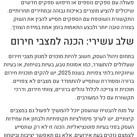
פעולה עם ספקים נוספים או חיפוש ספקים חדשים
שיכולים להציע מוצרים באיכות גבוהה ובמחירים תחרותיים.
התקשורת השוטפת עם הספקים תסייע להבין את השוק
בצורה טובה יותר ולבצע התאמות בזמן אמת במידת הצורך.
שלב עשירי: הכנה למצבי חירום
בתחום ניהול העסק, חשוב להיות מוכנים למגוון מצבי חירום
שעלולים להתעורר, כמו אסונות טבע, בעיות בטיחות, או בעיות
שיווקיות בלתי צפויות. בשנת 2025, יש להקים תוכנית חירום
ברורה ומסודרת שתסייע להתמודד עם מצבים לא צפויים.
תוכנית זו צריכה לכלול נהלים ברורים, צוותי חירום, ודרכי
תקשורת עם כל המעורבים.
על מנת להבטיח שהעסק יוכל להמשיך לפעול גם במצבים
קיצוניים, יש לערוך סימולציות תקופתיות ולבחון את עמידות
העסק בפני בעיות פוטנציאליות. הכנה זו לא רק שתסייע
לצמצם נזקים בעת אירועים, אלא גם תאפשר יציבות וביטחון