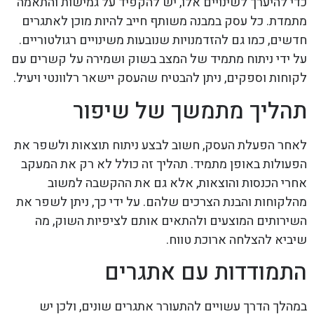
כדי להיערך לשינויים אלו, יש להקפיד על גמישות והתאמה
מתמדת. כל עסק במבנה משותף חייב להיות מוכן לאתגרים
חדשים, כמו גם להזדמנויות שנובעות משינויים רגולטוריים.
על ידי ניתוח מתמיד של המצב בשוק ושמירה על קשרים עם
לקוחות וספקים, ניתן להבטיח שהעסק יישאר רלוונטי ויעיל.
תהליך מתמשך של שיפור
לאחר הפעלת העסק, חשוב לבצע ניתוח תוצאות ולשפר את
הפעולות באופן מתמיד. תהליך זה כולל לא רק את המעקב
אחרי הכנסות והוצאות, אלא גם את ההקשבה למשוב
מהלקוחות והבנת הצרכים שלהם. על ידי כך, ניתן לשפר את
השירותים המוצעים ולהתאים אותם לציפיות השוק, מה
שיביא להצלחה ארוכת טווח.
התמודדות עם אתגרים
במהלך הדרך עשויים להתעורר אתגרים שונים, ולכן יש