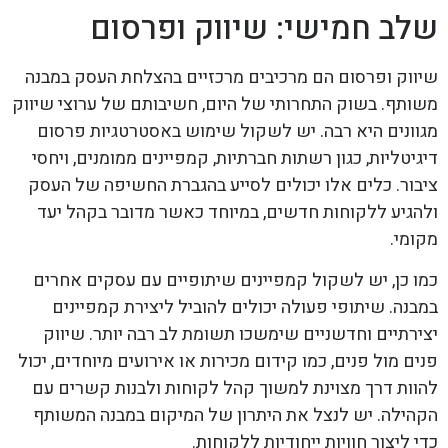
שלב חמישי: שיווק ופרסום
שיווק ופרסום הם מרכיבים מרכזיים בהצלחת העסק במבנה
משותף. בשוק התחרותי של היום, חשיבותם של ערוצי שיווק
מגוונים היא רבה. יש לשקול שימוש באסטרטגיות פרסום
דיגיטליות, כגון רשתות חברתיות, קמפיינים ממומנים, ויחסי
ציבור. כלים אלו יכולים לסייע בהגברת החשיפה של העסק
ולהגיע ללקוחות חדשים, במיוחד כאשר מדובר בקהל יעד
מקומי.
כמו כן, יש לשקול קמפיינים שיתופיים עם עסקים אחרים
במבנה. שיתופי פעולה יכולים להוביל ליצירת קמפיינים
יצירתיים וחדשניים שימשכו תשומת לב רבה יותר. שיווק
פנים מול פנים, כמו קידום מכירות או אירועים מיוחדים, יכול
להוות דרך מצוינת למשוך קהל לקוחות ולבנות קשרים עם
הקהילה. יש לנצל את היתרון של המיקום במבנה המשותף
כדי ליצור חוויות ייחודיות ללקוחות.